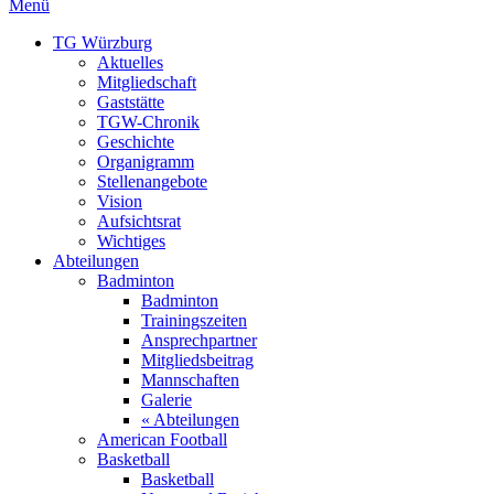
Menü
TG Würzburg
Aktuelles
Mitgliedschaft
Gaststätte
TGW-Chronik
Geschichte
Organigramm
Stellenangebote
Vision
Aufsichtsrat
Wichtiges
Abteilungen
Badminton
Badminton
Trainingszeiten
Ansprechpartner
Mitgliedsbeitrag
Mannschaften
Galerie
« Abteilungen
American Football
Basketball
Basketball