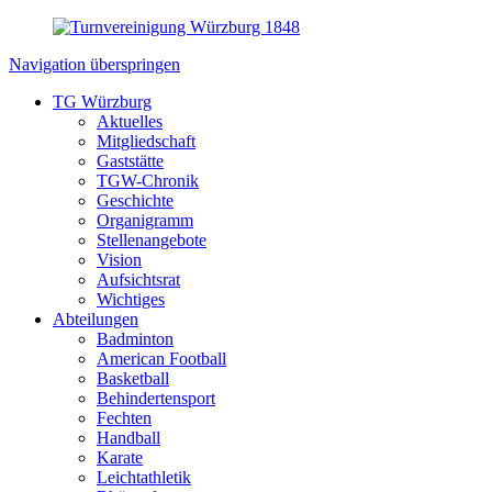
Navigation überspringen
TG Würzburg
Aktuelles
Mitgliedschaft
Gaststätte
TGW-Chronik
Geschichte
Organigramm
Stellenangebote
Vision
Aufsichtsrat
Wichtiges
Abteilungen
Badminton
American Football
Basketball
Behindertensport
Fechten
Handball
Karate
Leichtathletik