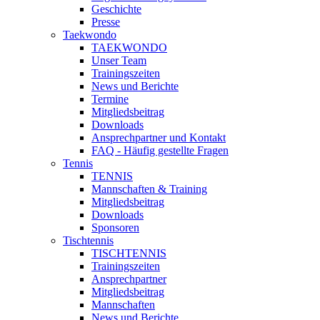
Geschichte
Presse
Taekwondo
TAEKWONDO
Unser Team
Trainingszeiten
News und Berichte
Termine
Mitgliedsbeitrag
Downloads
Ansprechpartner und Kontakt
FAQ - Häufig gestellte Fragen
Tennis
TENNIS
Mannschaften & Training
Mitgliedsbeitrag
Downloads
Sponsoren
Tischtennis
TISCHTENNIS
Trainingszeiten
Ansprechpartner
Mitgliedsbeitrag
Mannschaften
News und Berichte