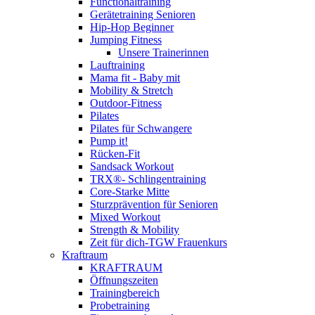
Functionaltraining
Gerätetraining Senioren
Hip-Hop Beginner
Jumping Fitness
Unsere Trainerinnen
Lauftraining
Mama fit - Baby mit
Mobility & Stretch
Outdoor-Fitness
Pilates
Pilates für Schwangere
Pump it!
Rücken-Fit
Sandsack Workout
TRX®- Schlingentraining
Core-Starke Mitte
Sturzprävention für Senioren
Mixed Workout
Strength & Mobility
Zeit für dich-TGW Frauenkurs
Kraftraum
KRAFTRAUM
Öffnungszeiten
Trainingbereich
Probetraining