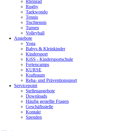
Rhönrad
Rugby
Taekwondo
Tennis
Tischtennis
Turnen
Volleyball
Angebote
Yoga
Babys & Kleinkinder
Kindersport
KiSS - Kindersportschule
Feriencamps
KURSE
Kraftraum
Reha- und Präventionssport
Servicepoint
Stellenangebote
Downloads
Häufig gestellte Fragen
Geschäftsstelle
Kontakt
Spenden