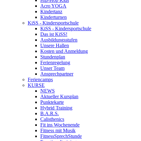
Hip-Hop Kids
Acro YOGA
Kindertanz
Kinderturnen
KiSS - Kindersportschule
KiSS - Kindersportschule
Das ist KiSS!
Ausbildungsstufen
Unsere Hallen
Kosten und Anmeldung
Stundenplan
Ferienregelung
Unser Team
Ansprechpartner
Feriencamps
KURSE
NEWS
Aktueller Kursplan
Punktekarte
Hybrid Training
B.A.R.S.
Calisthenics
Fit ins Wochenende
Fitness mit Musik
FitnessSprechStunde