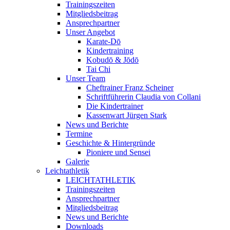
Trainingszeiten
Mitgliedsbeitrag
Ansprechpartner
Unser Angebot
Karate-Dō
Kindertraining
Kobudō & Jōdō
Tai Chi
Unser Team
Cheftrainer Franz Scheiner
Schriftführerin Claudia von Collani
Die Kindertrainer
Kassenwart Jürgen Stark
News und Berichte
Termine
Geschichte & Hintergründe
Pioniere und Sensei
Galerie
Leichtathletik
LEICHTATHLETIK
Trainingszeiten
Ansprechpartner
Mitgliedsbeitrag
News und Berichte
Downloads