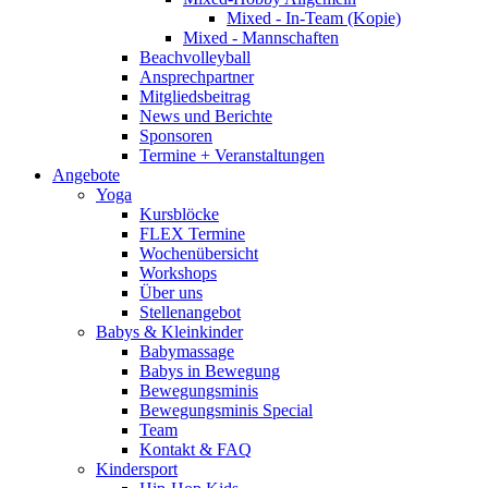
Mixed - In-Team (Kopie)
Mixed - Mannschaften
Beachvolleyball
Ansprechpartner
Mitgliedsbeitrag
News und Berichte
Sponsoren
Termine + Veranstaltungen
Angebote
Yoga
Kursblöcke
FLEX Termine
Wochenübersicht
Workshops
Über uns
Stellenangebot
Babys & Kleinkinder
Babymassage
Babys in Bewegung
Bewegungsminis
Bewegungsminis Special
Team
Kontakt & FAQ
Kindersport