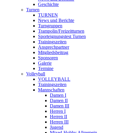
Geschichte
Turnen
TURNEN
News und Berichte
Turngruppen
Trampolin/Freizeitturnen
Sporteignungstest Turnen
Trainingszeiten
Ansprechpartner
Mitgliedsbeitrag
Sponsoren
Galerie
Termine
Volleyball
VOLLEYBALL
Trainingszeiten
Mannschaften
Damen I
Damen II
Damen III
Herren I
Herren II
Herren III
Jugend
Mixed-Hobby Allgemein