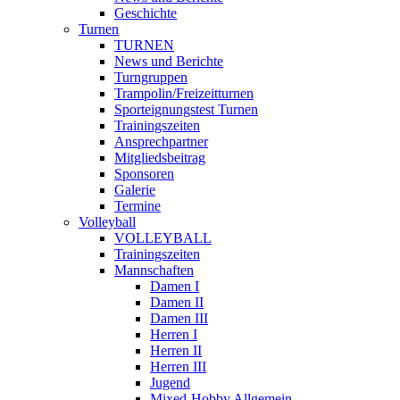
Geschichte
Turnen
TURNEN
News und Berichte
Turngruppen
Trampolin/Freizeitturnen
Sporteignungstest Turnen
Trainingszeiten
Ansprechpartner
Mitgliedsbeitrag
Sponsoren
Galerie
Termine
Volleyball
VOLLEYBALL
Trainingszeiten
Mannschaften
Damen I
Damen II
Damen III
Herren I
Herren II
Herren III
Jugend
Mixed-Hobby Allgemein