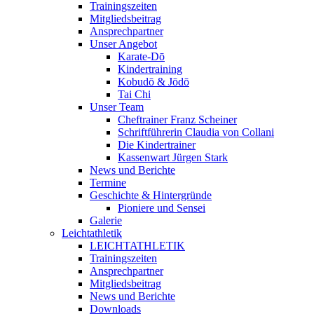
Trainingszeiten
Mitgliedsbeitrag
Ansprechpartner
Unser Angebot
Karate-Dō
Kindertraining
Kobudō & Jōdō
Tai Chi
Unser Team
Cheftrainer Franz Scheiner
Schriftführerin Claudia von Collani
Die Kindertrainer
Kassenwart Jürgen Stark
News und Berichte
Termine
Geschichte & Hintergründe
Pioniere und Sensei
Galerie
Leichtathletik
LEICHTATHLETIK
Trainingszeiten
Ansprechpartner
Mitgliedsbeitrag
News und Berichte
Downloads