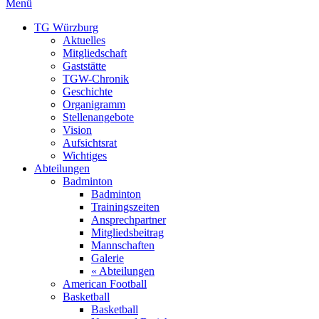
Menü
TG Würzburg
Aktuelles
Mitgliedschaft
Gaststätte
TGW-Chronik
Geschichte
Organigramm
Stellenangebote
Vision
Aufsichtsrat
Wichtiges
Abteilungen
Badminton
Badminton
Trainingszeiten
Ansprechpartner
Mitgliedsbeitrag
Mannschaften
Galerie
« Abteilungen
American Football
Basketball
Basketball