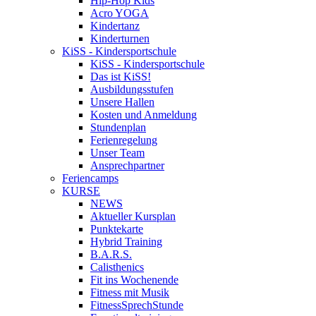
Hip-Hop Kids
Acro YOGA
Kindertanz
Kinderturnen
KiSS - Kindersportschule
KiSS - Kindersportschule
Das ist KiSS!
Ausbildungsstufen
Unsere Hallen
Kosten und Anmeldung
Stundenplan
Ferienregelung
Unser Team
Ansprechpartner
Feriencamps
KURSE
NEWS
Aktueller Kursplan
Punktekarte
Hybrid Training
B.A.R.S.
Calisthenics
Fit ins Wochenende
Fitness mit Musik
FitnessSprechStunde