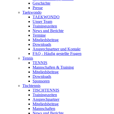
Geschichte
Presse
Taekwondo
TAEKWONDO
Unser Team
Trainingszeiten
News und Berichte
Termine
Mitgliedsbeitrag
Downloads
Ansprechpartner und Kontakt
FAQ - Häufig gestellte Fragen
Tennis
TENNIS
Mannschaften & Training
Mitgliedsbeitrag
Downloads
Sponsoren
Tischtennis
TISCHTENNIS
Trainingszeiten
Ansprechpartner
Mitgliedsbeitrag
Mannschaften
News und Berichte