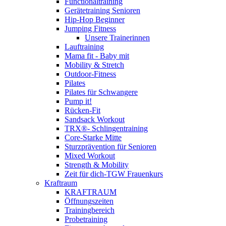
Functionaltraining
Gerätetraining Senioren
Hip-Hop Beginner
Jumping Fitness
Unsere Trainerinnen
Lauftraining
Mama fit - Baby mit
Mobility & Stretch
Outdoor-Fitness
Pilates
Pilates für Schwangere
Pump it!
Rücken-Fit
Sandsack Workout
TRX®- Schlingentraining
Core-Starke Mitte
Sturzprävention für Senioren
Mixed Workout
Strength & Mobility
Zeit für dich-TGW Frauenkurs
Kraftraum
KRAFTRAUM
Öffnungszeiten
Trainingbereich
Probetraining