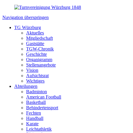
Navigation überspringen
TG Würzburg
Aktuelles
Mitgliedschaft
Gaststätte
TGW-Chronik
Geschichte
Organigramm
Stellenangebote
Vision
Aufsichtsrat
Wichtiges
Abteilungen
Badminton
American Football
Basketball
Behindertensport
Fechten
Handball
Karate
Leichtathletik