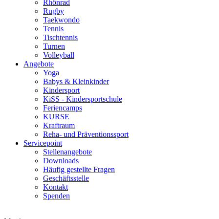
Rhönrad
Rugby
Taekwondo
Tennis
Tischtennis
Turnen
Volleyball
Angebote
Yoga
Babys & Kleinkinder
Kindersport
KiSS - Kindersportschule
Feriencamps
KURSE
Kraftraum
Reha- und Präventionssport
Servicepoint
Stellenangebote
Downloads
Häufig gestellte Fragen
Geschäftsstelle
Kontakt
Spenden