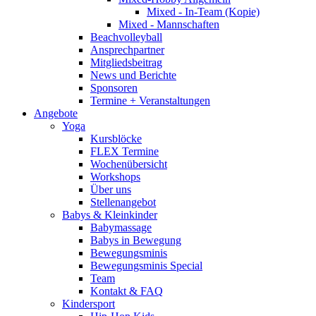
Mixed - In-Team (Kopie)
Mixed - Mannschaften
Beachvolleyball
Ansprechpartner
Mitgliedsbeitrag
News und Berichte
Sponsoren
Termine + Veranstaltungen
Angebote
Yoga
Kursblöcke
FLEX Termine
Wochenübersicht
Workshops
Über uns
Stellenangebot
Babys & Kleinkinder
Babymassage
Babys in Bewegung
Bewegungsminis
Bewegungsminis Special
Team
Kontakt & FAQ
Kindersport