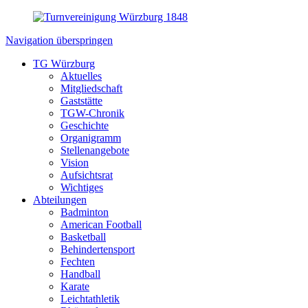
Navigation überspringen
TG Würzburg
Aktuelles
Mitgliedschaft
Gaststätte
TGW-Chronik
Geschichte
Organigramm
Stellenangebote
Vision
Aufsichtsrat
Wichtiges
Abteilungen
Badminton
American Football
Basketball
Behindertensport
Fechten
Handball
Karate
Leichtathletik