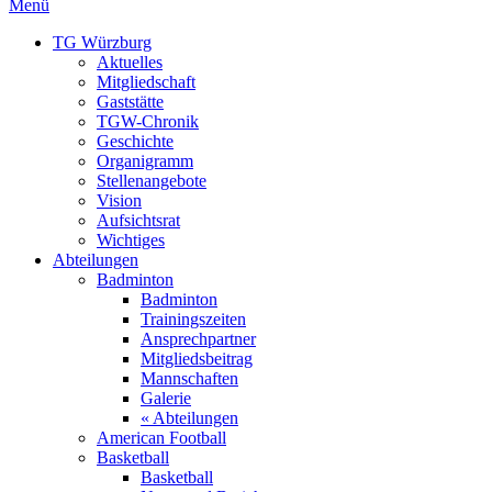
Menü
TG Würzburg
Aktuelles
Mitgliedschaft
Gaststätte
TGW-Chronik
Geschichte
Organigramm
Stellenangebote
Vision
Aufsichtsrat
Wichtiges
Abteilungen
Badminton
Badminton
Trainingszeiten
Ansprechpartner
Mitgliedsbeitrag
Mannschaften
Galerie
« Abteilungen
American Football
Basketball
Basketball