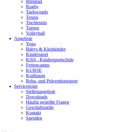
Rhönrad
Rugby
Taekwondo
Tennis
Tischtennis
Turnen
Volleyball
Angebote
Yoga
Babys & Kleinkinder
Kindersport
KiSS - Kindersportschule
Feriencamps
KURSE
Kraftraum
Reha- und Präventionssport
Servicepoint
Stellenangebote
Downloads
Häufig gestellte Fragen
Geschäftsstelle
Kontakt
Spenden