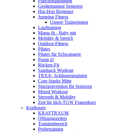
Functionaltraining
Gerätetraining Senioren
Hip-Hop Beginner
Jumping Fitness
Unsere Trainerinnen
Lauftraining
Mama fit - Baby mit
Mobility & Stretch
Outdoor-Fitness
Pilates
Pilates für Schwangere
Pump it!
Rücken-Fit
Sandsack Workout
TRX®- Schlingentraining
Core-Starke Mitte
Sturzprävention für Senioren
Mixed Workout
Strength & Mobility
Zeit für dich-TGW Frauenkurs
Kraftraum
KRAFTRAUM
Öffnungszeiten
Trainingbereich
Probetraining