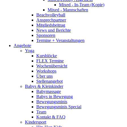
Mixed - In-Team (Kopie)
Mixed - Mannschaften
Beachvolleyball
Ansprechpartner
Mitgliedsbeitrag
News und Berichte
Sponsoren
Termine + Veranstaltungen
Angebote
Yoga
Kursblöcke
FLEX Termine
Wochenübersicht
Workshops
Über uns
Stellenangebot
Babys & Kleinkinder
Babymassage
Babys in Bewegung
Bewegungsminis
Bewegungsminis Special
Team
Kontakt & FAQ
Kindersport