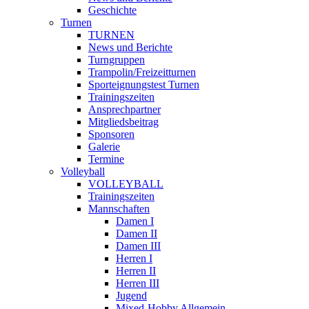
Geschichte
Turnen
TURNEN
News und Berichte
Turngruppen
Trampolin/Freizeitturnen
Sporteignungstest Turnen
Trainingszeiten
Ansprechpartner
Mitgliedsbeitrag
Sponsoren
Galerie
Termine
Volleyball
VOLLEYBALL
Trainingszeiten
Mannschaften
Damen I
Damen II
Damen III
Herren I
Herren II
Herren III
Jugend
Mixed-Hobby Allgemein