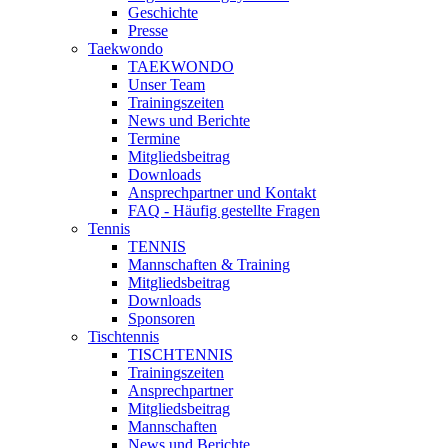
Geschichte
Presse
Taekwondo
TAEKWONDO
Unser Team
Trainingszeiten
News und Berichte
Termine
Mitgliedsbeitrag
Downloads
Ansprechpartner und Kontakt
FAQ - Häufig gestellte Fragen
Tennis
TENNIS
Mannschaften & Training
Mitgliedsbeitrag
Downloads
Sponsoren
Tischtennis
TISCHTENNIS
Trainingszeiten
Ansprechpartner
Mitgliedsbeitrag
Mannschaften
News und Berichte