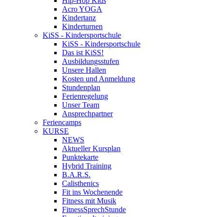
Hip-Hop Kids
Acro YOGA
Kindertanz
Kinderturnen
KiSS - Kindersportschule
KiSS - Kindersportschule
Das ist KiSS!
Ausbildungsstufen
Unsere Hallen
Kosten und Anmeldung
Stundenplan
Ferienregelung
Unser Team
Ansprechpartner
Feriencamps
KURSE
NEWS
Aktueller Kursplan
Punktekarte
Hybrid Training
B.A.R.S.
Calisthenics
Fit ins Wochenende
Fitness mit Musik
FitnessSprechStunde