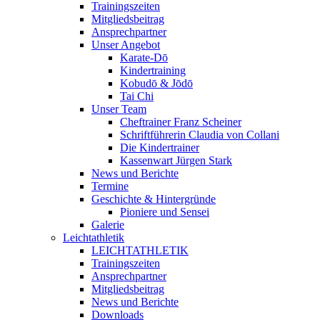
Trainingszeiten
Mitgliedsbeitrag
Ansprechpartner
Unser Angebot
Karate-Dō
Kindertraining
Kobudō & Jōdō
Tai Chi
Unser Team
Cheftrainer Franz Scheiner
Schriftführerin Claudia von Collani
Die Kindertrainer
Kassenwart Jürgen Stark
News und Berichte
Termine
Geschichte & Hintergründe
Pioniere und Sensei
Galerie
Leichtathletik
LEICHTATHLETIK
Trainingszeiten
Ansprechpartner
Mitgliedsbeitrag
News und Berichte
Downloads