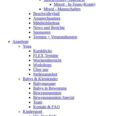
Mixed - In-Team (Kopie)
Mixed - Mannschaften
Beachvolleyball
Ansprechpartner
Mitgliedsbeitrag
News und Berichte
Sponsoren
Termine + Veranstaltungen
Angebote
Yoga
Kursblöcke
FLEX Termine
Wochenübersicht
Workshops
Über uns
Stellenangebot
Babys & Kleinkinder
Babymassage
Babys in Bewegung
Bewegungsminis
Bewegungsminis Special
Team
Kontakt & FAQ
Kindersport