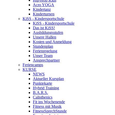
Hip-Hop Kids
Acro YOGA
Kindertanz
Kinderturnen
KiSS - Kindersportschule
KiSS - Kindersportschule
Das ist KiSS!
Ausbildungsstufen
Unsere Hallen
Kosten und Anmeldung
Stundenplan
Ferienregelung
Unser Team
Ansprechpartner
Feriencamps
KURSE
NEWS
Aktueller Kursplan
Punktekarte
Hybrid Training
B.A.R.S.
Calisthenics
Fit ins Wochenende
Fitness mit Musik
FitnessSprechStunde