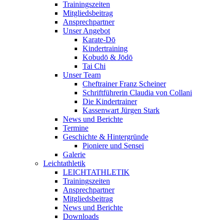
Trainingszeiten
Mitgliedsbeitrag
Ansprechpartner
Unser Angebot
Karate-Dō
Kindertraining
Kobudō & Jōdō
Tai Chi
Unser Team
Cheftrainer Franz Scheiner
Schriftführerin Claudia von Collani
Die Kindertrainer
Kassenwart Jürgen Stark
News und Berichte
Termine
Geschichte & Hintergründe
Pioniere und Sensei
Galerie
Leichtathletik
LEICHTATHLETIK
Trainingszeiten
Ansprechpartner
Mitgliedsbeitrag
News und Berichte
Downloads