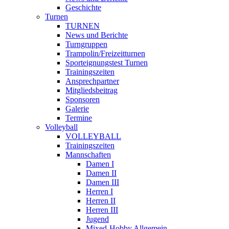
Geschichte
Turnen
TURNEN
News und Berichte
Turngruppen
Trampolin/Freizeitturnen
Sporteignungstest Turnen
Trainingszeiten
Ansprechpartner
Mitgliedsbeitrag
Sponsoren
Galerie
Termine
Volleyball
VOLLEYBALL
Trainingszeiten
Mannschaften
Damen I
Damen II
Damen III
Herren I
Herren II
Herren III
Jugend
Mixed-Hobby Allgemein