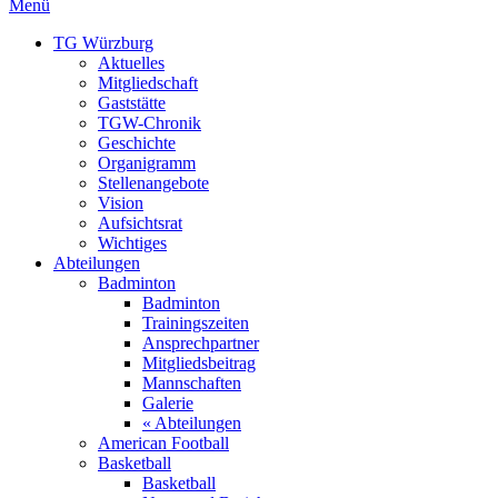
Menü
TG Würzburg
Aktuelles
Mitgliedschaft
Gaststätte
TGW-Chronik
Geschichte
Organigramm
Stellenangebote
Vision
Aufsichtsrat
Wichtiges
Abteilungen
Badminton
Badminton
Trainingszeiten
Ansprechpartner
Mitgliedsbeitrag
Mannschaften
Galerie
« Abteilungen
American Football
Basketball
Basketball