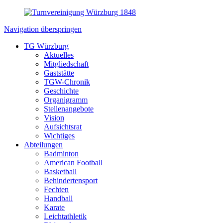
Navigation überspringen
TG Würzburg
Aktuelles
Mitgliedschaft
Gaststätte
TGW-Chronik
Geschichte
Organigramm
Stellenangebote
Vision
Aufsichtsrat
Wichtiges
Abteilungen
Badminton
American Football
Basketball
Behindertensport
Fechten
Handball
Karate
Leichtathletik