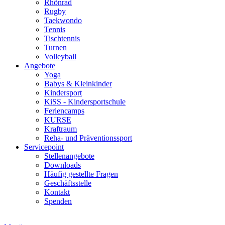
Rhönrad
Rugby
Taekwondo
Tennis
Tischtennis
Turnen
Volleyball
Angebote
Yoga
Babys & Kleinkinder
Kindersport
KiSS - Kindersportschule
Feriencamps
KURSE
Kraftraum
Reha- und Präventionssport
Servicepoint
Stellenangebote
Downloads
Häufig gestellte Fragen
Geschäftsstelle
Kontakt
Spenden