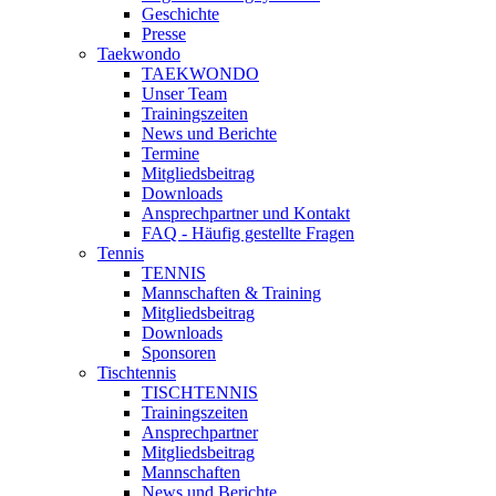
Geschichte
Presse
Taekwondo
TAEKWONDO
Unser Team
Trainingszeiten
News und Berichte
Termine
Mitgliedsbeitrag
Downloads
Ansprechpartner und Kontakt
FAQ - Häufig gestellte Fragen
Tennis
TENNIS
Mannschaften & Training
Mitgliedsbeitrag
Downloads
Sponsoren
Tischtennis
TISCHTENNIS
Trainingszeiten
Ansprechpartner
Mitgliedsbeitrag
Mannschaften
News und Berichte