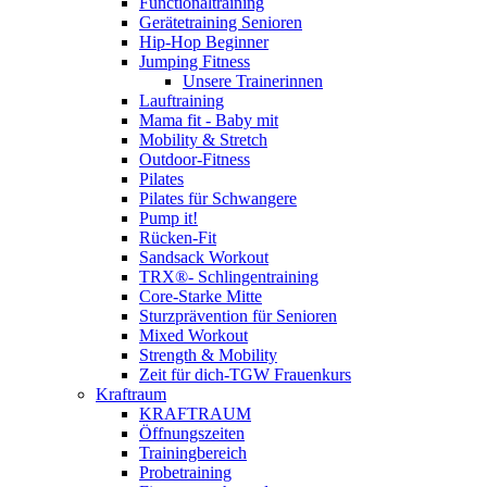
Functionaltraining
Gerätetraining Senioren
Hip-Hop Beginner
Jumping Fitness
Unsere Trainerinnen
Lauftraining
Mama fit - Baby mit
Mobility & Stretch
Outdoor-Fitness
Pilates
Pilates für Schwangere
Pump it!
Rücken-Fit
Sandsack Workout
TRX®- Schlingentraining
Core-Starke Mitte
Sturzprävention für Senioren
Mixed Workout
Strength & Mobility
Zeit für dich-TGW Frauenkurs
Kraftraum
KRAFTRAUM
Öffnungszeiten
Trainingbereich
Probetraining