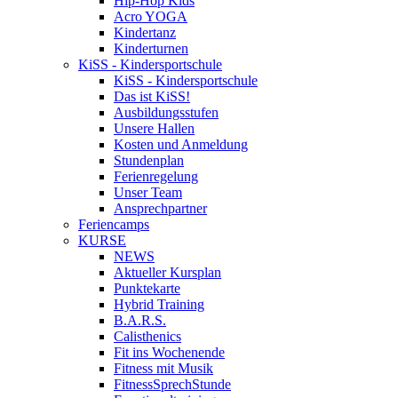
Hip-Hop Kids
Acro YOGA
Kindertanz
Kinderturnen
KiSS - Kindersportschule
KiSS - Kindersportschule
Das ist KiSS!
Ausbildungsstufen
Unsere Hallen
Kosten und Anmeldung
Stundenplan
Ferienregelung
Unser Team
Ansprechpartner
Feriencamps
KURSE
NEWS
Aktueller Kursplan
Punktekarte
Hybrid Training
B.A.R.S.
Calisthenics
Fit ins Wochenende
Fitness mit Musik
FitnessSprechStunde