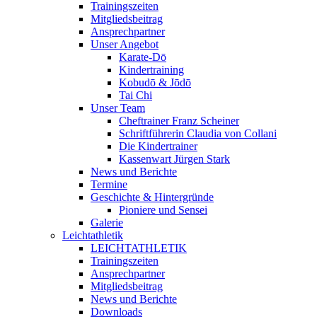
Trainingszeiten
Mitgliedsbeitrag
Ansprechpartner
Unser Angebot
Karate-Dō
Kindertraining
Kobudō & Jōdō
Tai Chi
Unser Team
Cheftrainer Franz Scheiner
Schriftführerin Claudia von Collani
Die Kindertrainer
Kassenwart Jürgen Stark
News und Berichte
Termine
Geschichte & Hintergründe
Pioniere und Sensei
Galerie
Leichtathletik
LEICHTATHLETIK
Trainingszeiten
Ansprechpartner
Mitgliedsbeitrag
News und Berichte
Downloads