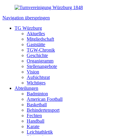
Navigation überspringen
TG Würzburg
Aktuelles
Mitgliedschaft
Gaststätte
TGW-Chronik
Geschichte
Organigramm
Stellenangebote
Vision
Aufsichtsrat
Wichtiges
Abteilungen
Badminton
American Football
Basketball
Behindertensport
Fechten
Handball
Karate
Leichtathletik