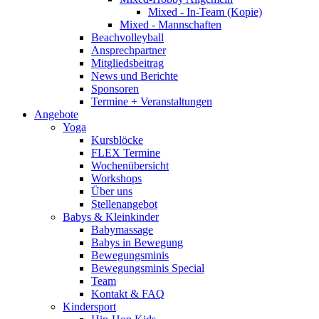
Mixed - In-Team (Kopie)
Mixed - Mannschaften
Beachvolleyball
Ansprechpartner
Mitgliedsbeitrag
News und Berichte
Sponsoren
Termine + Veranstaltungen
Angebote
Yoga
Kursblöcke
FLEX Termine
Wochenübersicht
Workshops
Über uns
Stellenangebot
Babys & Kleinkinder
Babymassage
Babys in Bewegung
Bewegungsminis
Bewegungsminis Special
Team
Kontakt & FAQ
Kindersport