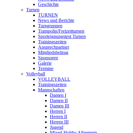
Geschichte
Turnen
TURNEN
News und Berichte
Turngruppen
Trampolin/Freizeitturnen
Sporteignungstest Turnen
Trainingszeiten
Ansprechpartner
Mitgliedsbeitrag
Sponsoren
Galerie
Termine
Volleyball
VOLLEYBALL
Trainingszeiten
Mannschaften
Damen I
Damen II
Damen III
Herren I
Herren II
Herren III
Jugend
Mixed-Hobby Allgemein