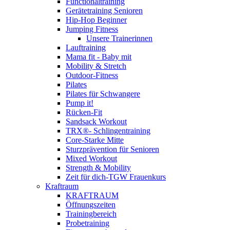
Functionaltraining
Gerätetraining Senioren
Hip-Hop Beginner
Jumping Fitness
Unsere Trainerinnen
Lauftraining
Mama fit - Baby mit
Mobility & Stretch
Outdoor-Fitness
Pilates
Pilates für Schwangere
Pump it!
Rücken-Fit
Sandsack Workout
TRX®- Schlingentraining
Core-Starke Mitte
Sturzprävention für Senioren
Mixed Workout
Strength & Mobility
Zeit für dich-TGW Frauenkurs
Kraftraum
KRAFTRAUM
Öffnungszeiten
Trainingbereich
Probetraining