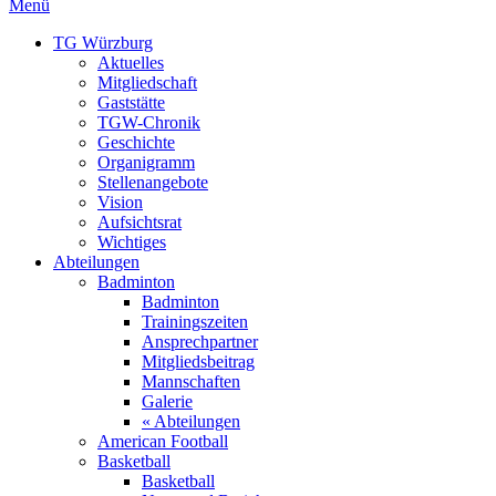
Menü
TG Würzburg
Aktuelles
Mitgliedschaft
Gaststätte
TGW-Chronik
Geschichte
Organigramm
Stellenangebote
Vision
Aufsichtsrat
Wichtiges
Abteilungen
Badminton
Badminton
Trainingszeiten
Ansprechpartner
Mitgliedsbeitrag
Mannschaften
Galerie
« Abteilungen
American Football
Basketball
Basketball