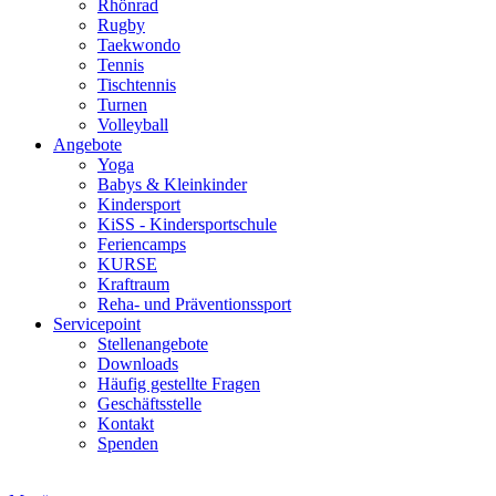
Rhönrad
Rugby
Taekwondo
Tennis
Tischtennis
Turnen
Volleyball
Angebote
Yoga
Babys & Kleinkinder
Kindersport
KiSS - Kindersportschule
Feriencamps
KURSE
Kraftraum
Reha- und Präventionssport
Servicepoint
Stellenangebote
Downloads
Häufig gestellte Fragen
Geschäftsstelle
Kontakt
Spenden