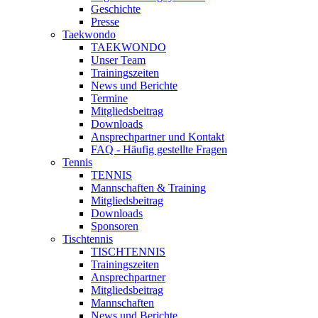
Geschichte
Presse
Taekwondo
TAEKWONDO
Unser Team
Trainingszeiten
News und Berichte
Termine
Mitgliedsbeitrag
Downloads
Ansprechpartner und Kontakt
FAQ - Häufig gestellte Fragen
Tennis
TENNIS
Mannschaften & Training
Mitgliedsbeitrag
Downloads
Sponsoren
Tischtennis
TISCHTENNIS
Trainingszeiten
Ansprechpartner
Mitgliedsbeitrag
Mannschaften
News und Berichte