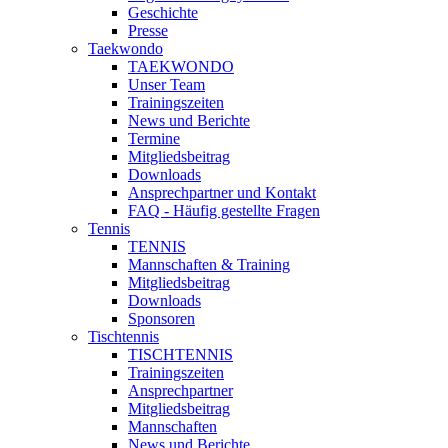
Geschichte
Presse
Taekwondo
TAEKWONDO
Unser Team
Trainingszeiten
News und Berichte
Termine
Mitgliedsbeitrag
Downloads
Ansprechpartner und Kontakt
FAQ - Häufig gestellte Fragen
Tennis
TENNIS
Mannschaften & Training
Mitgliedsbeitrag
Downloads
Sponsoren
Tischtennis
TISCHTENNIS
Trainingszeiten
Ansprechpartner
Mitgliedsbeitrag
Mannschaften
News und Berichte