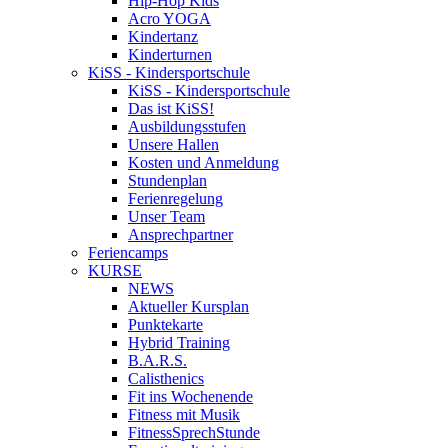
Hip-Hop Kids
Acro YOGA
Kindertanz
Kinderturnen
KiSS - Kindersportschule
KiSS - Kindersportschule
Das ist KiSS!
Ausbildungsstufen
Unsere Hallen
Kosten und Anmeldung
Stundenplan
Ferienregelung
Unser Team
Ansprechpartner
Feriencamps
KURSE
NEWS
Aktueller Kursplan
Punktekarte
Hybrid Training
B.A.R.S.
Calisthenics
Fit ins Wochenende
Fitness mit Musik
FitnessSprechStunde