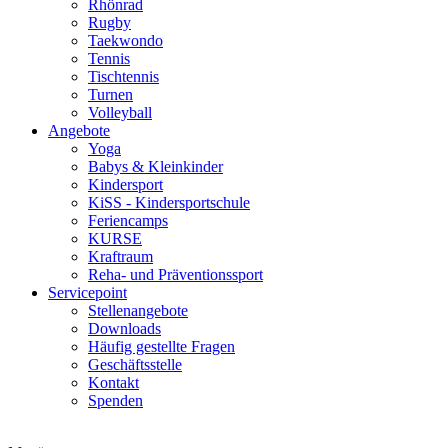
Rhönrad
Rugby
Taekwondo
Tennis
Tischtennis
Turnen
Volleyball
Angebote
Yoga
Babys & Kleinkinder
Kindersport
KiSS - Kindersportschule
Feriencamps
KURSE
Kraftraum
Reha- und Präventionssport
Servicepoint
Stellenangebote
Downloads
Häufig gestellte Fragen
Geschäftsstelle
Kontakt
Spenden