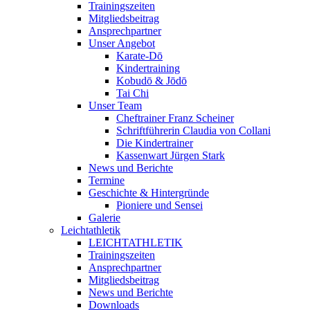
Trainingszeiten
Mitgliedsbeitrag
Ansprechpartner
Unser Angebot
Karate-Dō
Kindertraining
Kobudō & Jōdō
Tai Chi
Unser Team
Cheftrainer Franz Scheiner
Schriftführerin Claudia von Collani
Die Kindertrainer
Kassenwart Jürgen Stark
News und Berichte
Termine
Geschichte & Hintergründe
Pioniere und Sensei
Galerie
Leichtathletik
LEICHTATHLETIK
Trainingszeiten
Ansprechpartner
Mitgliedsbeitrag
News und Berichte
Downloads