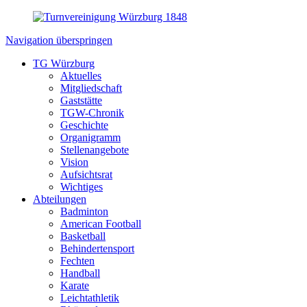
Navigation überspringen
TG Würzburg
Aktuelles
Mitgliedschaft
Gaststätte
TGW-Chronik
Geschichte
Organigramm
Stellenangebote
Vision
Aufsichtsrat
Wichtiges
Abteilungen
Badminton
American Football
Basketball
Behindertensport
Fechten
Handball
Karate
Leichtathletik