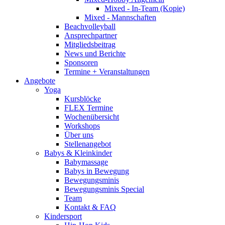
Mixed - In-Team (Kopie)
Mixed - Mannschaften
Beachvolleyball
Ansprechpartner
Mitgliedsbeitrag
News und Berichte
Sponsoren
Termine + Veranstaltungen
Angebote
Yoga
Kursblöcke
FLEX Termine
Wochenübersicht
Workshops
Über uns
Stellenangebot
Babys & Kleinkinder
Babymassage
Babys in Bewegung
Bewegungsminis
Bewegungsminis Special
Team
Kontakt & FAQ
Kindersport