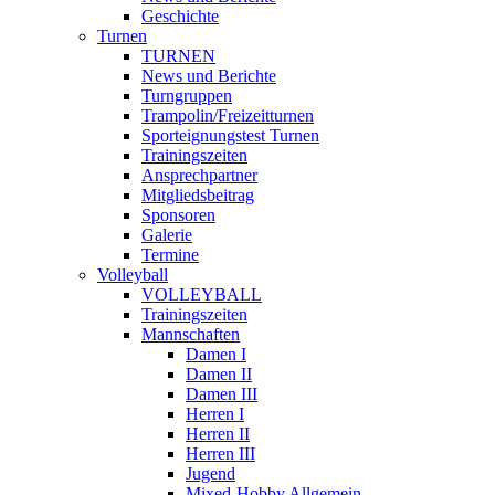
Geschichte
Turnen
TURNEN
News und Berichte
Turngruppen
Trampolin/Freizeitturnen
Sporteignungstest Turnen
Trainingszeiten
Ansprechpartner
Mitgliedsbeitrag
Sponsoren
Galerie
Termine
Volleyball
VOLLEYBALL
Trainingszeiten
Mannschaften
Damen I
Damen II
Damen III
Herren I
Herren II
Herren III
Jugend
Mixed-Hobby Allgemein