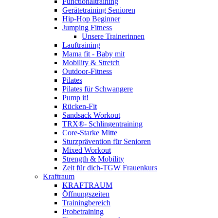
Functionaltraining
Gerätetraining Senioren
Hip-Hop Beginner
Jumping Fitness
Unsere Trainerinnen
Lauftraining
Mama fit - Baby mit
Mobility & Stretch
Outdoor-Fitness
Pilates
Pilates für Schwangere
Pump it!
Rücken-Fit
Sandsack Workout
TRX®- Schlingentraining
Core-Starke Mitte
Sturzprävention für Senioren
Mixed Workout
Strength & Mobility
Zeit für dich-TGW Frauenkurs
Kraftraum
KRAFTRAUM
Öffnungszeiten
Trainingbereich
Probetraining