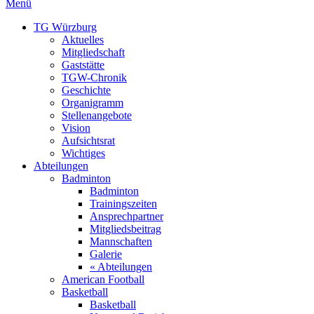
Menü
TG Würzburg
Aktuelles
Mitgliedschaft
Gaststätte
TGW-Chronik
Geschichte
Organigramm
Stellenangebote
Vision
Aufsichtsrat
Wichtiges
Abteilungen
Badminton
Badminton
Trainingszeiten
Ansprechpartner
Mitgliedsbeitrag
Mannschaften
Galerie
« Abteilungen
American Football
Basketball
Basketball