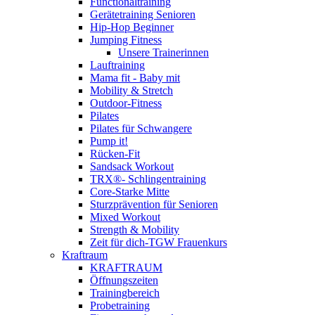
Functionaltraining
Gerätetraining Senioren
Hip-Hop Beginner
Jumping Fitness
Unsere Trainerinnen
Lauftraining
Mama fit - Baby mit
Mobility & Stretch
Outdoor-Fitness
Pilates
Pilates für Schwangere
Pump it!
Rücken-Fit
Sandsack Workout
TRX®- Schlingentraining
Core-Starke Mitte
Sturzprävention für Senioren
Mixed Workout
Strength & Mobility
Zeit für dich-TGW Frauenkurs
Kraftraum
KRAFTRAUM
Öffnungszeiten
Trainingbereich
Probetraining