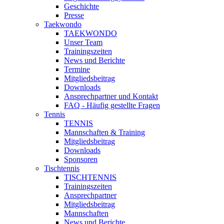
Geschichte
Presse
Taekwondo
TAEKWONDO
Unser Team
Trainingszeiten
News und Berichte
Termine
Mitgliedsbeitrag
Downloads
Ansprechpartner und Kontakt
FAQ - Häufig gestellte Fragen
Tennis
TENNIS
Mannschaften & Training
Mitgliedsbeitrag
Downloads
Sponsoren
Tischtennis
TISCHTENNIS
Trainingszeiten
Ansprechpartner
Mitgliedsbeitrag
Mannschaften
News und Berichte