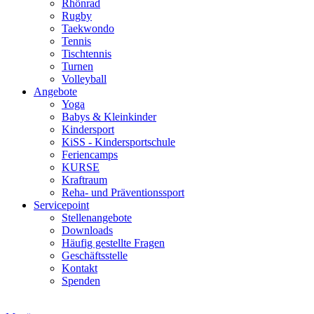
Rhönrad
Rugby
Taekwondo
Tennis
Tischtennis
Turnen
Volleyball
Angebote
Yoga
Babys & Kleinkinder
Kindersport
KiSS - Kindersportschule
Feriencamps
KURSE
Kraftraum
Reha- und Präventionssport
Servicepoint
Stellenangebote
Downloads
Häufig gestellte Fragen
Geschäftsstelle
Kontakt
Spenden