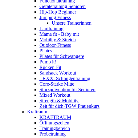
Functionaltraining
Gerätetraining Senioren
Hip-Hop Beginner
Jumping Fitness
Unsere Trainerinnen
Lauftraining
Mama fit - Baby mit
Mobility & Stretch
Outdoor-Fitness
Pilates
Pilates für Schwangere
Pump it!
Rücken-Fit
Sandsack Workout
TRX®- Schlingentraining
Core-Starke Mitte
Sturzprävention für Senioren
Mixed Workout
Strength & Mobility
Zeit für dich-TGW Frauenkurs
Kraftraum
KRAFTRAUM
Öffnungszeiten
Trainingbereich
Probetraining