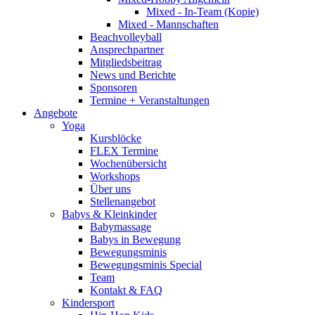
Mixed - In-Team (Kopie)
Mixed - Mannschaften
Beachvolleyball
Ansprechpartner
Mitgliedsbeitrag
News und Berichte
Sponsoren
Termine + Veranstaltungen
Angebote
Yoga
Kursblöcke
FLEX Termine
Wochenübersicht
Workshops
Über uns
Stellenangebot
Babys & Kleinkinder
Babymassage
Babys in Bewegung
Bewegungsminis
Bewegungsminis Special
Team
Kontakt & FAQ
Kindersport