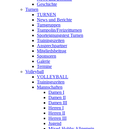
Geschichte
Turnen
TURNEN
News und Berichte
Turngruppen
Trampolin/Freizeitturnen
Sporteignungstest Turnen
Trainingszeiten
Ansprechpartner
Mitgliedsbeitrag
Sponsoren
Galerie
Termine
Volleyball
VOLLEYBALL
Trainingszeiten
Mannschaften
Damen I
Damen II
Damen III
Herren I
Herren II
Herren III
Jugend
Mixed-Hobby Allgemein