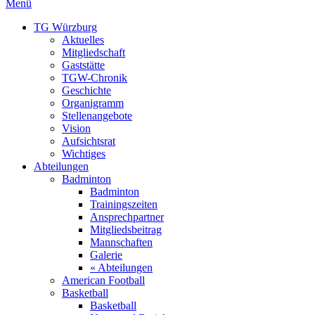
Menü
TG Würzburg
Aktuelles
Mitgliedschaft
Gaststätte
TGW-Chronik
Geschichte
Organigramm
Stellenangebote
Vision
Aufsichtsrat
Wichtiges
Abteilungen
Badminton
Badminton
Trainingszeiten
Ansprechpartner
Mitgliedsbeitrag
Mannschaften
Galerie
« Abteilungen
American Football
Basketball
Basketball