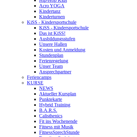
Hip-Hop Kids
Acro YOGA
Kindertanz
Kinderturnen
KiSS - Kindersportschule
KiSS - Kindersportschule
Das ist KiSS!
Ausbildungsstufen
Unsere Hallen
Kosten und Anmeldung
Stundenplan
Ferienregelung
Unser Team
Ansprechpartner
Feriencamps
KURSE
NEWS
Aktueller Kursplan
Punktekarte
Hybrid Training
B.A.R.S.
Calisthenics
Fit ins Wochenende
Fitness mit Musik
FitnessSprechStunde