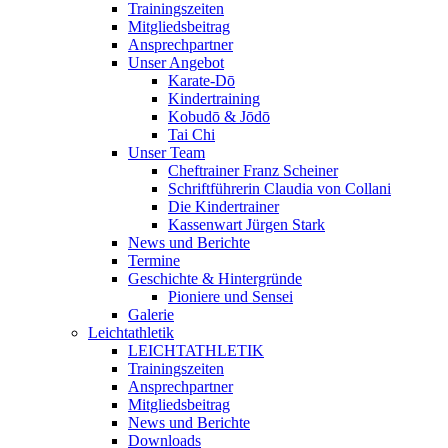
Trainingszeiten
Mitgliedsbeitrag
Ansprechpartner
Unser Angebot
Karate-Dō
Kindertraining
Kobudō & Jōdō
Tai Chi
Unser Team
Cheftrainer Franz Scheiner
Schriftführerin Claudia von Collani
Die Kindertrainer
Kassenwart Jürgen Stark
News und Berichte
Termine
Geschichte & Hintergründe
Pioniere und Sensei
Galerie
Leichtathletik
LEICHTATHLETIK
Trainingszeiten
Ansprechpartner
Mitgliedsbeitrag
News und Berichte
Downloads