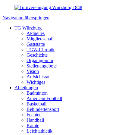
Navigation überspringen
TG Würzburg
Aktuelles
Mitgliedschaft
Gaststätte
TGW-Chronik
Geschichte
Organigramm
Stellenangebote
Vision
Aufsichtsrat
Wichtiges
Abteilungen
Badminton
American Football
Basketball
Behindertensport
Fechten
Handball
Karate
Leichtathletik