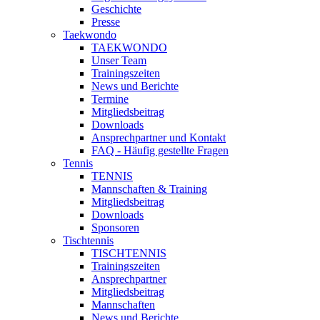
Geschichte
Presse
Taekwondo
TAEKWONDO
Unser Team
Trainingszeiten
News und Berichte
Termine
Mitgliedsbeitrag
Downloads
Ansprechpartner und Kontakt
FAQ - Häufig gestellte Fragen
Tennis
TENNIS
Mannschaften & Training
Mitgliedsbeitrag
Downloads
Sponsoren
Tischtennis
TISCHTENNIS
Trainingszeiten
Ansprechpartner
Mitgliedsbeitrag
Mannschaften
News und Berichte