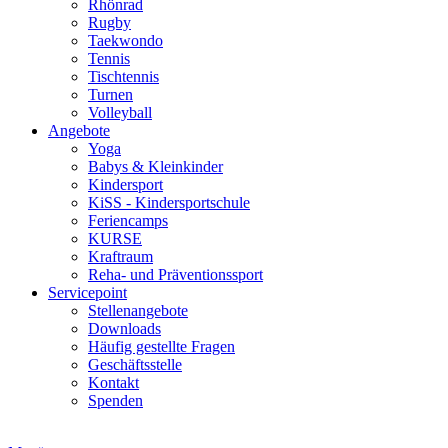
Rhönrad
Rugby
Taekwondo
Tennis
Tischtennis
Turnen
Volleyball
Angebote
Yoga
Babys & Kleinkinder
Kindersport
KiSS - Kindersportschule
Feriencamps
KURSE
Kraftraum
Reha- und Präventionssport
Servicepoint
Stellenangebote
Downloads
Häufig gestellte Fragen
Geschäftsstelle
Kontakt
Spenden