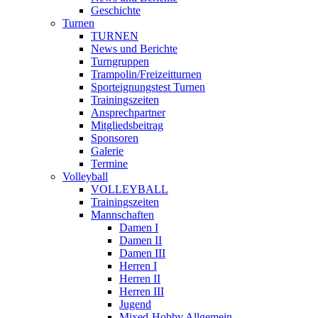
Geschichte
Turnen
TURNEN
News und Berichte
Turngruppen
Trampolin/Freizeitturnen
Sporteignungstest Turnen
Trainingszeiten
Ansprechpartner
Mitgliedsbeitrag
Sponsoren
Galerie
Termine
Volleyball
VOLLEYBALL
Trainingszeiten
Mannschaften
Damen I
Damen II
Damen III
Herren I
Herren II
Herren III
Jugend
Mixed-Hobby Allgemein