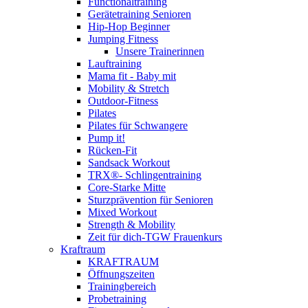
Functionaltraining
Gerätetraining Senioren
Hip-Hop Beginner
Jumping Fitness
Unsere Trainerinnen
Lauftraining
Mama fit - Baby mit
Mobility & Stretch
Outdoor-Fitness
Pilates
Pilates für Schwangere
Pump it!
Rücken-Fit
Sandsack Workout
TRX®- Schlingentraining
Core-Starke Mitte
Sturzprävention für Senioren
Mixed Workout
Strength & Mobility
Zeit für dich-TGW Frauenkurs
Kraftraum
KRAFTRAUM
Öffnungszeiten
Trainingbereich
Probetraining