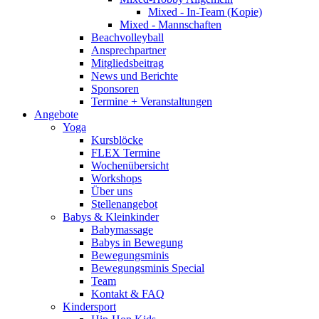
Mixed - In-Team (Kopie)
Mixed - Mannschaften
Beachvolleyball
Ansprechpartner
Mitgliedsbeitrag
News und Berichte
Sponsoren
Termine + Veranstaltungen
Angebote
Yoga
Kursblöcke
FLEX Termine
Wochenübersicht
Workshops
Über uns
Stellenangebot
Babys & Kleinkinder
Babymassage
Babys in Bewegung
Bewegungsminis
Bewegungsminis Special
Team
Kontakt & FAQ
Kindersport