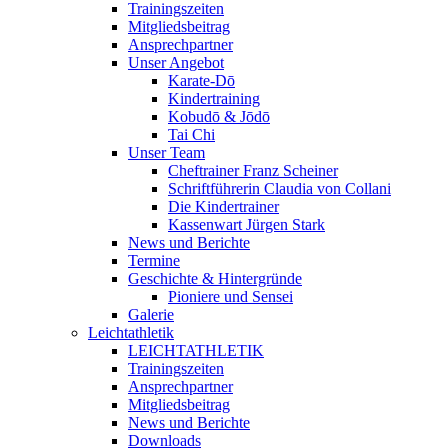
Trainingszeiten
Mitgliedsbeitrag
Ansprechpartner
Unser Angebot
Karate-Dō
Kindertraining
Kobudō & Jōdō
Tai Chi
Unser Team
Cheftrainer Franz Scheiner
Schriftführerin Claudia von Collani
Die Kindertrainer
Kassenwart Jürgen Stark
News und Berichte
Termine
Geschichte & Hintergründe
Pioniere und Sensei
Galerie
Leichtathletik
LEICHTATHLETIK
Trainingszeiten
Ansprechpartner
Mitgliedsbeitrag
News und Berichte
Downloads