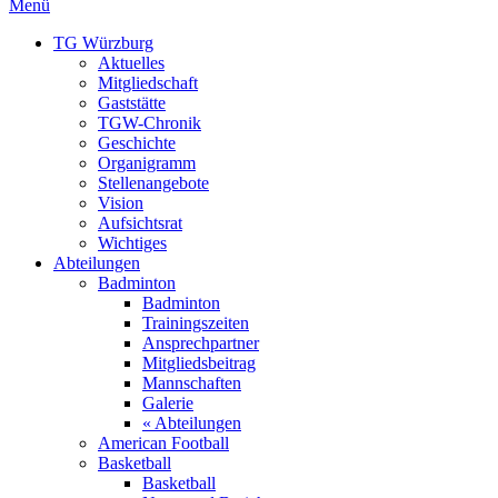
Menü
TG Würzburg
Aktuelles
Mitgliedschaft
Gaststätte
TGW-Chronik
Geschichte
Organigramm
Stellenangebote
Vision
Aufsichtsrat
Wichtiges
Abteilungen
Badminton
Badminton
Trainingszeiten
Ansprechpartner
Mitgliedsbeitrag
Mannschaften
Galerie
« Abteilungen
American Football
Basketball
Basketball