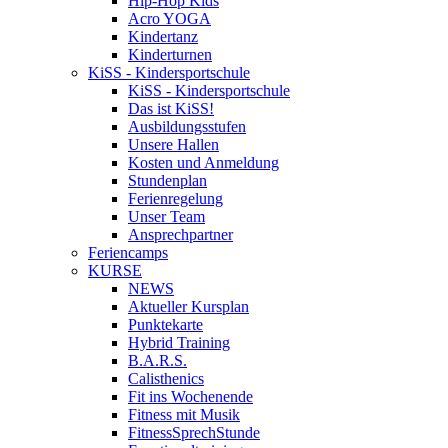
Hip-Hop Kids
Acro YOGA
Kindertanz
Kinderturnen
KiSS - Kindersportschule
KiSS - Kindersportschule
Das ist KiSS!
Ausbildungsstufen
Unsere Hallen
Kosten und Anmeldung
Stundenplan
Ferienregelung
Unser Team
Ansprechpartner
Feriencamps
KURSE
NEWS
Aktueller Kursplan
Punktekarte
Hybrid Training
B.A.R.S.
Calisthenics
Fit ins Wochenende
Fitness mit Musik
FitnessSprechStunde