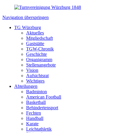
Navigation überspringen
TG Würzburg
Aktuelles
Mitgliedschaft
Gaststätte
TGW-Chronik
Geschichte
Organigramm
Stellenangebote
Vision
Aufsichtsrat
Wichtiges
Abteilungen
Badminton
American Football
Basketball
Behindertensport
Fechten
Handball
Karate
Leichtathletik