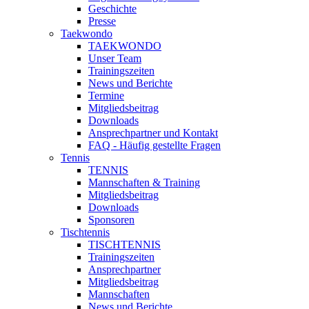
Geschichte
Presse
Taekwondo
TAEKWONDO
Unser Team
Trainingszeiten
News und Berichte
Termine
Mitgliedsbeitrag
Downloads
Ansprechpartner und Kontakt
FAQ - Häufig gestellte Fragen
Tennis
TENNIS
Mannschaften & Training
Mitgliedsbeitrag
Downloads
Sponsoren
Tischtennis
TISCHTENNIS
Trainingszeiten
Ansprechpartner
Mitgliedsbeitrag
Mannschaften
News und Berichte