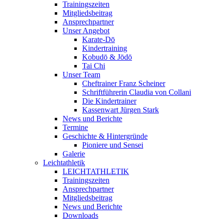
Trainingszeiten
Mitgliedsbeitrag
Ansprechpartner
Unser Angebot
Karate-Dō
Kindertraining
Kobudō & Jōdō
Tai Chi
Unser Team
Cheftrainer Franz Scheiner
Schriftführerin Claudia von Collani
Die Kindertrainer
Kassenwart Jürgen Stark
News und Berichte
Termine
Geschichte & Hintergründe
Pioniere und Sensei
Galerie
Leichtathletik
LEICHTATHLETIK
Trainingszeiten
Ansprechpartner
Mitgliedsbeitrag
News und Berichte
Downloads