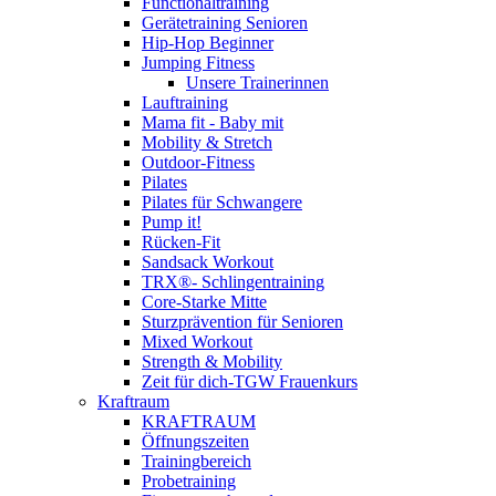
Functionaltraining
Gerätetraining Senioren
Hip-Hop Beginner
Jumping Fitness
Unsere Trainerinnen
Lauftraining
Mama fit - Baby mit
Mobility & Stretch
Outdoor-Fitness
Pilates
Pilates für Schwangere
Pump it!
Rücken-Fit
Sandsack Workout
TRX®- Schlingentraining
Core-Starke Mitte
Sturzprävention für Senioren
Mixed Workout
Strength & Mobility
Zeit für dich-TGW Frauenkurs
Kraftraum
KRAFTRAUM
Öffnungszeiten
Trainingbereich
Probetraining