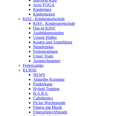
Hip-Hop Kids
Acro YOGA
Kindertanz
Kinderturnen
KiSS - Kindersportschule
KiSS - Kindersportschule
Das ist KiSS!
Ausbildungsstufen
Unsere Hallen
Kosten und Anmeldung
Stundenplan
Ferienregelung
Unser Team
Ansprechpartner
Feriencamps
KURSE
NEWS
Aktueller Kursplan
Punktekarte
Hybrid Training
B.A.R.S.
Calisthenics
Fit ins Wochenende
Fitness mit Musik
FitnessSprechStunde