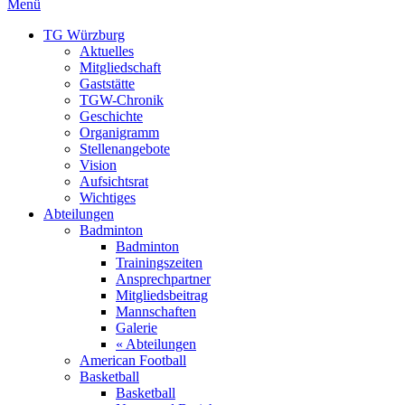
Menü
TG Würzburg
Aktuelles
Mitgliedschaft
Gaststätte
TGW-Chronik
Geschichte
Organigramm
Stellenangebote
Vision
Aufsichtsrat
Wichtiges
Abteilungen
Badminton
Badminton
Trainingszeiten
Ansprechpartner
Mitgliedsbeitrag
Mannschaften
Galerie
« Abteilungen
American Football
Basketball
Basketball