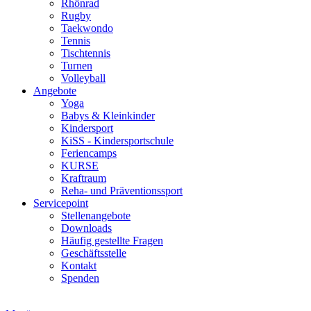
Rhönrad
Rugby
Taekwondo
Tennis
Tischtennis
Turnen
Volleyball
Angebote
Yoga
Babys & Kleinkinder
Kindersport
KiSS - Kindersportschule
Feriencamps
KURSE
Kraftraum
Reha- und Präventionssport
Servicepoint
Stellenangebote
Downloads
Häufig gestellte Fragen
Geschäftsstelle
Kontakt
Spenden