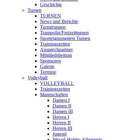
Geschichte
Turnen
TURNEN
News und Berichte
Turngruppen
Trampolin/Freizeitturnen
Sporteignungstest Turnen
Trainingszeiten
Ansprechpartner
Mitgliedsbeitrag
Sponsoren
Galerie
Termine
Volleyball
VOLLEYBALL
Trainingszeiten
Mannschaften
Damen I
Damen II
Damen III
Herren I
Herren II
Herren III
Jugend
Mixed-Hobby Allgemein