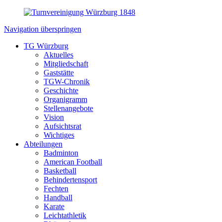
Navigation überspringen
TG Würzburg
Aktuelles
Mitgliedschaft
Gaststätte
TGW-Chronik
Geschichte
Organigramm
Stellenangebote
Vision
Aufsichtsrat
Wichtiges
Abteilungen
Badminton
American Football
Basketball
Behindertensport
Fechten
Handball
Karate
Leichtathletik