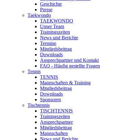
Geschichte
Presse
Taekwondo
TAEKWONDO
Unser Team
Trainingszeiten
News und Berichte
Termine
Mitgliedsbeitrag
Downloads
Ansprechpartner und Kontakt
FAQ - Häufig gestellte Fragen
Tennis
TENNIS
Mannschaften & Training
Mitgliedsbeitrag
Downloads
Sponsoren
Tischtennis
TISCHTENNIS
Trainingszeiten
Ansprechpartner
Mitgliedsbeitrag
Mannschaften
News und Berichte