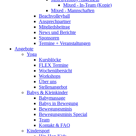
Mixed - In-Team (Kopie)
Mixed - Mannschaften
Beachvolleyball
Ansprechpartner
Mitgliedsbeitrag
News und Berichte
Sponsoren
Termine + Veranstaltungen
Angebote
Yoga
Kursblöcke
FLEX Termine
Wochenübersicht
Workshops
Über uns
Stellenangebot
Babys & Kleinkinder
Babymassage
Babys in Bewegung
Bewegungsminis
Bewegungsminis Special
Team
Kontakt & FAQ
Kindersport