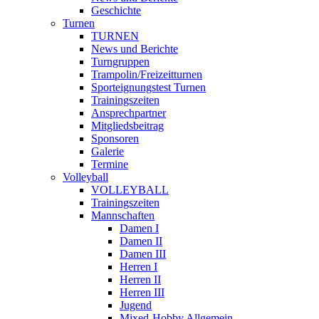
Geschichte
Turnen
TURNEN
News und Berichte
Turngruppen
Trampolin/Freizeitturnen
Sporteignungstest Turnen
Trainingszeiten
Ansprechpartner
Mitgliedsbeitrag
Sponsoren
Galerie
Termine
Volleyball
VOLLEYBALL
Trainingszeiten
Mannschaften
Damen I
Damen II
Damen III
Herren I
Herren II
Herren III
Jugend
Mixed-Hobby Allgemein