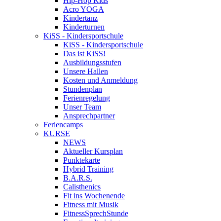
Hip-Hop Kids
Acro YOGA
Kindertanz
Kinderturnen
KiSS - Kindersportschule
KiSS - Kindersportschule
Das ist KiSS!
Ausbildungsstufen
Unsere Hallen
Kosten und Anmeldung
Stundenplan
Ferienregelung
Unser Team
Ansprechpartner
Feriencamps
KURSE
NEWS
Aktueller Kursplan
Punktekarte
Hybrid Training
B.A.R.S.
Calisthenics
Fit ins Wochenende
Fitness mit Musik
FitnessSprechStunde