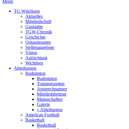
Menü
TG Würzburg
Aktuelles
Mitgliedschaft
Gaststätte
TGW-Chronik
Geschichte
Organigramm
Stellenangebote
Vision
Aufsichtsrat
Wichtiges
Abteilungen
Badminton
Badminton
Trainingszeiten
Ansprechpartner
Mitgliedsbeitrag
Mannschaften
Galerie
« Abteilungen
American Football
Basketball
Basketball