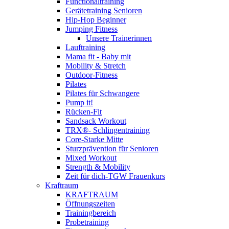
Functionaltraining
Gerätetraining Senioren
Hip-Hop Beginner
Jumping Fitness
Unsere Trainerinnen
Lauftraining
Mama fit - Baby mit
Mobility & Stretch
Outdoor-Fitness
Pilates
Pilates für Schwangere
Pump it!
Rücken-Fit
Sandsack Workout
TRX®- Schlingentraining
Core-Starke Mitte
Sturzprävention für Senioren
Mixed Workout
Strength & Mobility
Zeit für dich-TGW Frauenkurs
Kraftraum
KRAFTRAUM
Öffnungszeiten
Trainingbereich
Probetraining