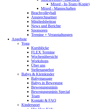
Mixed - In-Team (Kopie)
Mixed - Mannschaften
Beachvolleyball
Ansprechpartner
Mitgliedsbeitrag
News und Berichte
Sponsoren
Termine + Veranstaltungen
Angebote
Yoga
Kursblöcke
FLEX Termine
Wochenübersicht
Workshops
Über uns
Stellenangebot
Babys & Kleinkinder
Babymassage
Babys in Bewegung
Bewegungsminis
Bewegungsminis Special
Team
Kontakt & FAQ
Kindersport