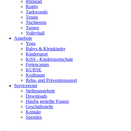
Rhönrad
Rugby
Taekwondo
Tennis
Tischtennis
Turnen
Volleyball
Angebote
Yoga
Babys & Kleinkinder
Kindersport
KiSS - Kindersportschule
Feriencamps
KURSE
Kraftraum
Reha- und Präventionssport
Servicepoint
Stellenangebote
Downloads
Häufig gestellte Fragen
Geschäftsstelle
Kontakt
Spenden