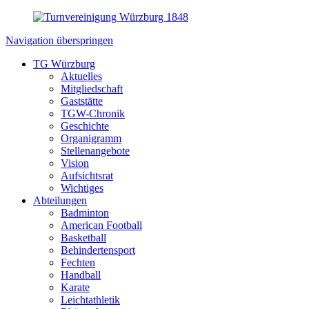
Navigation überspringen
TG Würzburg
Aktuelles
Mitgliedschaft
Gaststätte
TGW-Chronik
Geschichte
Organigramm
Stellenangebote
Vision
Aufsichtsrat
Wichtiges
Abteilungen
Badminton
American Football
Basketball
Behindertensport
Fechten
Handball
Karate
Leichtathletik