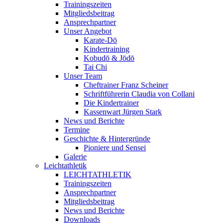
Trainingszeiten
Mitgliedsbeitrag
Ansprechpartner
Unser Angebot
Karate-Dō
Kindertraining
Kobudō & Jōdō
Tai Chi
Unser Team
Cheftrainer Franz Scheiner
Schriftführerin Claudia von Collani
Die Kindertrainer
Kassenwart Jürgen Stark
News und Berichte
Termine
Geschichte & Hintergründe
Pioniere und Sensei
Galerie
Leichtathletik
LEICHTATHLETIK
Trainingszeiten
Ansprechpartner
Mitgliedsbeitrag
News und Berichte
Downloads