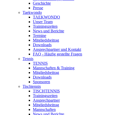
Geschichte
Presse
Taekwondo
TAEKWONDO
Unser Team
Trainingszeiten
News und Berichte
Termine
Mitgliedsbeitrag
Downloads
Ansprechpartner und Kontakt
FAQ - Häufig gestellte Fragen
Tennis
TENNIS
Mannschaften & Training
Mitgliedsbeitrag
Downloads
Sponsoren
Tischtennis
TISCHTENNIS
Trainingszeiten
Ansprechpartner
Mitgliedsbeitrag
Mannschaften
News und Berichte