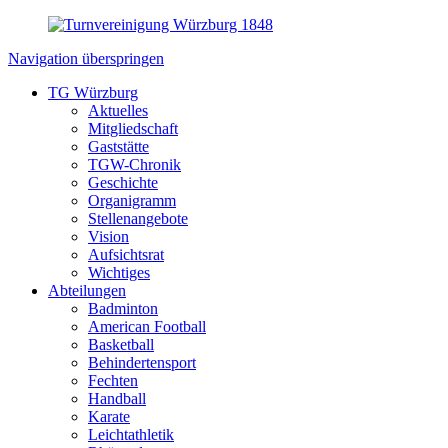
Navigation überspringen
TG Würzburg
Aktuelles
Mitgliedschaft
Gaststätte
TGW-Chronik
Geschichte
Organigramm
Stellenangebote
Vision
Aufsichtsrat
Wichtiges
Abteilungen
Badminton
American Football
Basketball
Behindertensport
Fechten
Handball
Karate
Leichtathletik