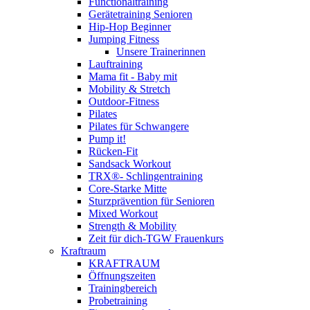
Functionaltraining
Gerätetraining Senioren
Hip-Hop Beginner
Jumping Fitness
Unsere Trainerinnen
Lauftraining
Mama fit - Baby mit
Mobility & Stretch
Outdoor-Fitness
Pilates
Pilates für Schwangere
Pump it!
Rücken-Fit
Sandsack Workout
TRX®- Schlingentraining
Core-Starke Mitte
Sturzprävention für Senioren
Mixed Workout
Strength & Mobility
Zeit für dich-TGW Frauenkurs
Kraftraum
KRAFTRAUM
Öffnungszeiten
Trainingbereich
Probetraining