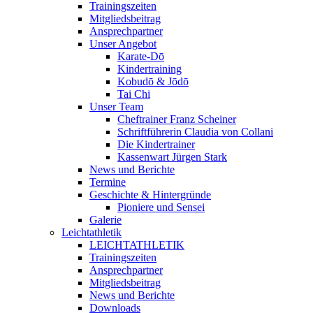
Trainingszeiten
Mitgliedsbeitrag
Ansprechpartner
Unser Angebot
Karate-Dō
Kindertraining
Kobudō & Jōdō
Tai Chi
Unser Team
Cheftrainer Franz Scheiner
Schriftführerin Claudia von Collani
Die Kindertrainer
Kassenwart Jürgen Stark
News und Berichte
Termine
Geschichte & Hintergründe
Pioniere und Sensei
Galerie
Leichtathletik
LEICHTATHLETIK
Trainingszeiten
Ansprechpartner
Mitgliedsbeitrag
News und Berichte
Downloads