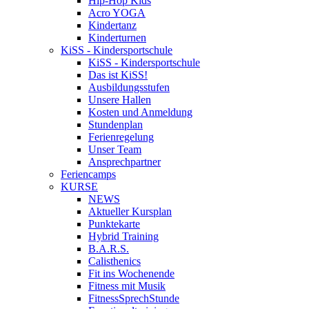
Hip-Hop Kids
Acro YOGA
Kindertanz
Kinderturnen
KiSS - Kindersportschule
KiSS - Kindersportschule
Das ist KiSS!
Ausbildungsstufen
Unsere Hallen
Kosten und Anmeldung
Stundenplan
Ferienregelung
Unser Team
Ansprechpartner
Feriencamps
KURSE
NEWS
Aktueller Kursplan
Punktekarte
Hybrid Training
B.A.R.S.
Calisthenics
Fit ins Wochenende
Fitness mit Musik
FitnessSprechStunde