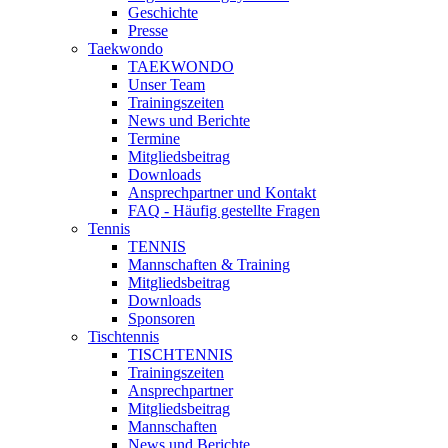
Geschichte
Presse
Taekwondo
TAEKWONDO
Unser Team
Trainingszeiten
News und Berichte
Termine
Mitgliedsbeitrag
Downloads
Ansprechpartner und Kontakt
FAQ - Häufig gestellte Fragen
Tennis
TENNIS
Mannschaften & Training
Mitgliedsbeitrag
Downloads
Sponsoren
Tischtennis
TISCHTENNIS
Trainingszeiten
Ansprechpartner
Mitgliedsbeitrag
Mannschaften
News und Berichte