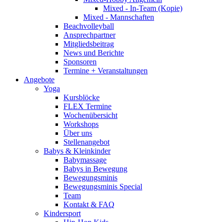
Mixed - In-Team (Kopie)
Mixed - Mannschaften
Beachvolleyball
Ansprechpartner
Mitgliedsbeitrag
News und Berichte
Sponsoren
Termine + Veranstaltungen
Angebote
Yoga
Kursblöcke
FLEX Termine
Wochenübersicht
Workshops
Über uns
Stellenangebot
Babys & Kleinkinder
Babymassage
Babys in Bewegung
Bewegungsminis
Bewegungsminis Special
Team
Kontakt & FAQ
Kindersport