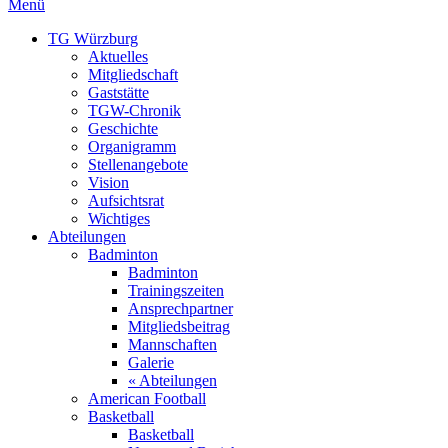
Menü
TG Würzburg
Aktuelles
Mitgliedschaft
Gaststätte
TGW-Chronik
Geschichte
Organigramm
Stellenangebote
Vision
Aufsichtsrat
Wichtiges
Abteilungen
Badminton
Badminton
Trainingszeiten
Ansprechpartner
Mitgliedsbeitrag
Mannschaften
Galerie
« Abteilungen
American Football
Basketball
Basketball