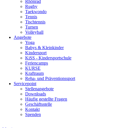
Rhönrad
Rugby
Taekwondo
Tennis
Tischtennis
Turnen
Volleyball
Angebote
Yoga
Babys & Kleinkinder
Kindersport
KiSS - Kindersportschule
Feriencamps
KURSE
Kraftraum
Reha- und Präventionssport
Servicepoint
Stellenangebote
Downloads
Häufig gestellte Fragen
Geschäftsstelle
Kontakt
Spenden