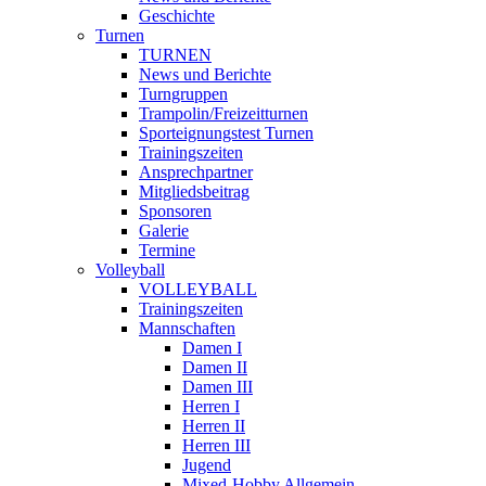
Geschichte
Turnen
TURNEN
News und Berichte
Turngruppen
Trampolin/Freizeitturnen
Sporteignungstest Turnen
Trainingszeiten
Ansprechpartner
Mitgliedsbeitrag
Sponsoren
Galerie
Termine
Volleyball
VOLLEYBALL
Trainingszeiten
Mannschaften
Damen I
Damen II
Damen III
Herren I
Herren II
Herren III
Jugend
Mixed-Hobby Allgemein