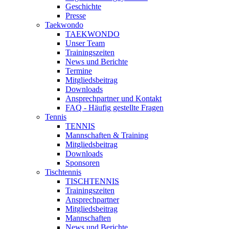
Geschichte
Presse
Taekwondo
TAEKWONDO
Unser Team
Trainingszeiten
News und Berichte
Termine
Mitgliedsbeitrag
Downloads
Ansprechpartner und Kontakt
FAQ - Häufig gestellte Fragen
Tennis
TENNIS
Mannschaften & Training
Mitgliedsbeitrag
Downloads
Sponsoren
Tischtennis
TISCHTENNIS
Trainingszeiten
Ansprechpartner
Mitgliedsbeitrag
Mannschaften
News und Berichte