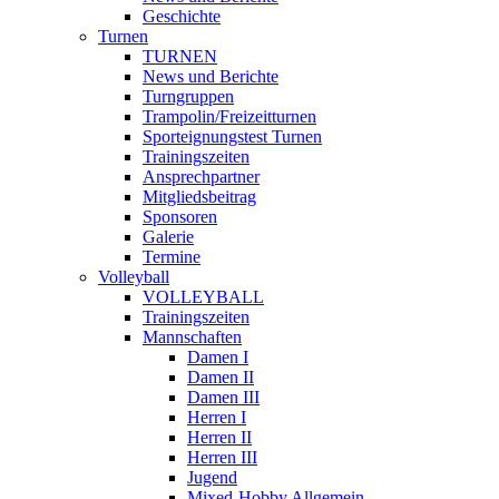
Geschichte
Turnen
TURNEN
News und Berichte
Turngruppen
Trampolin/Freizeitturnen
Sporteignungstest Turnen
Trainingszeiten
Ansprechpartner
Mitgliedsbeitrag
Sponsoren
Galerie
Termine
Volleyball
VOLLEYBALL
Trainingszeiten
Mannschaften
Damen I
Damen II
Damen III
Herren I
Herren II
Herren III
Jugend
Mixed-Hobby Allgemein