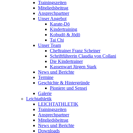
Trainingszeiten
Mitgliedsbeitrag
Ansprechpartner
Unser Angebot
Karate-Dō
Kindertraining
Kobudō & Jōdō
Tai Chi
Unser Team
Cheftrainer Franz Scheiner
Schriftführerin Claudia von Collani
Die Kindertrainer
Kassenwart Jürgen Stark
News und Berichte
Termine
Geschichte & Hintergründe
Pioniere und Sensei
Galerie
Leichtathletik
LEICHTATHLETIK
Trainingszeiten
Ansprechpartner
Mitgliedsbeitrag
News und Berichte
Downloads