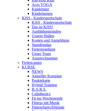
Hip-Hop Kids
Acro YOGA
Kindertanz
Kinderturnen
KiSS - Kindersportschule
KiSS - Kindersportschule
Das ist KiSS!
Ausbildungsstufen
Unsere Hallen
Kosten und Anmeldung
Stundenplan
Ferienregelung
Unser Team
Ansprechpartner
Feriencamps
KURSE
NEWS
Aktueller Kursplan
Punktekarte
Hybrid Training
B.A.R.S.
Calisthenics
Fit ins Wochenende
Fitness mit Musik
FitnessSprechStunde