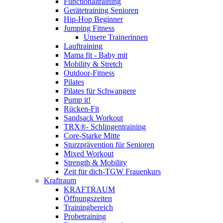
Functionaltraining
Gerätetraining Senioren
Hip-Hop Beginner
Jumping Fitness
Unsere Trainerinnen
Lauftraining
Mama fit - Baby mit
Mobility & Stretch
Outdoor-Fitness
Pilates
Pilates für Schwangere
Pump it!
Rücken-Fit
Sandsack Workout
TRX®- Schlingentraining
Core-Starke Mitte
Sturzprävention für Senioren
Mixed Workout
Strength & Mobility
Zeit für dich-TGW Frauenkurs
Kraftraum
KRAFTRAUM
Öffnungszeiten
Trainingbereich
Probetraining