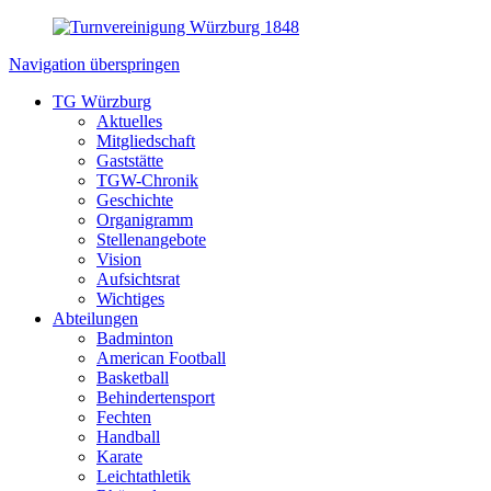
Navigation überspringen
TG Würzburg
Aktuelles
Mitgliedschaft
Gaststätte
TGW-Chronik
Geschichte
Organigramm
Stellenangebote
Vision
Aufsichtsrat
Wichtiges
Abteilungen
Badminton
American Football
Basketball
Behindertensport
Fechten
Handball
Karate
Leichtathletik