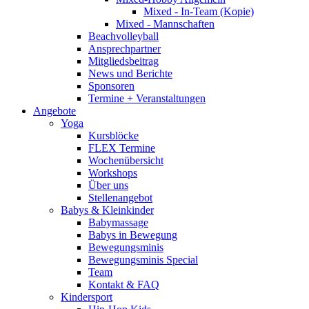
Mixed - In-Team (Kopie)
Mixed - Mannschaften
Beachvolleyball
Ansprechpartner
Mitgliedsbeitrag
News und Berichte
Sponsoren
Termine + Veranstaltungen
Angebote
Yoga
Kursblöcke
FLEX Termine
Wochenübersicht
Workshops
Über uns
Stellenangebot
Babys & Kleinkinder
Babymassage
Babys in Bewegung
Bewegungsminis
Bewegungsminis Special
Team
Kontakt & FAQ
Kindersport