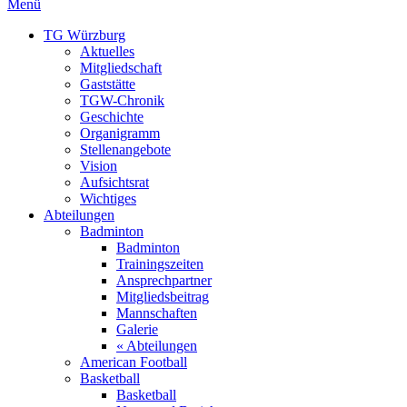
Menü
TG Würzburg
Aktuelles
Mitgliedschaft
Gaststätte
TGW-Chronik
Geschichte
Organigramm
Stellenangebote
Vision
Aufsichtsrat
Wichtiges
Abteilungen
Badminton
Badminton
Trainingszeiten
Ansprechpartner
Mitgliedsbeitrag
Mannschaften
Galerie
« Abteilungen
American Football
Basketball
Basketball