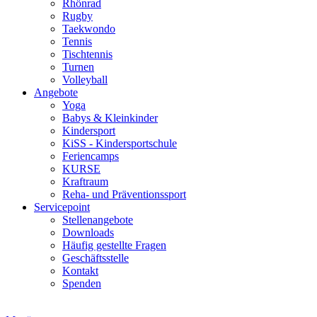
Rhönrad
Rugby
Taekwondo
Tennis
Tischtennis
Turnen
Volleyball
Angebote
Yoga
Babys & Kleinkinder
Kindersport
KiSS - Kindersportschule
Feriencamps
KURSE
Kraftraum
Reha- und Präventionssport
Servicepoint
Stellenangebote
Downloads
Häufig gestellte Fragen
Geschäftsstelle
Kontakt
Spenden