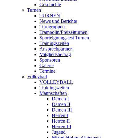
Geschichte
Turnen
TURNEN
News und Berichte
Turngruppen
Trampolin/Freizeitturnen
Sporteignungstest Turnen
Trainingszeiten
Ansprechpartner
Mitgliedsbeitrag
Sponsoren
Galerie
Termine
Volleyball
VOLLEYBALL
Trainingszeiten
Mannschaften
Damen I
Damen II
Damen III
Herren I
Herren II
Herren III
Jugend
Mixed-Hobby Allgemein