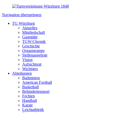
Navigation überspringen
TG Würzburg
Aktuelles
Mitgliedschaft
Gaststätte
TGW-Chronik
Geschichte
Organigramm
Stellenangebote
Vision
Aufsichtsrat
Wichtiges
Abteilungen
Badminton
American Football
Basketball
Behindertensport
Fechten
Handball
Karate
Leichtathletik