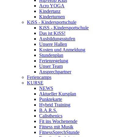
Hip-Hop Kids
Acro YOGA
Kindertanz
Kinderturnen
KiSS - Kindersportschule
KiSS - Kindersportschule
Das ist KiSS!
Ausbildungsstufen
Unsere Hallen
Kosten und Anmeldung
Stundenplan
Ferienregelung
Unser Team
Ansprechpartner
Feriencamps
KURSE
NEWS
Aktueller Kursplan
Punktekarte
Hybrid Training
B.A.R.S.
Calisthenics
Fit ins Wochenende
Fitness mit Musik
FitnessSprechStunde