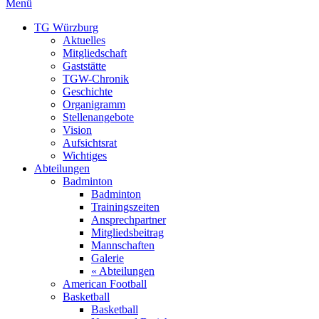
Menü
TG Würzburg
Aktuelles
Mitgliedschaft
Gaststätte
TGW-Chronik
Geschichte
Organigramm
Stellenangebote
Vision
Aufsichtsrat
Wichtiges
Abteilungen
Badminton
Badminton
Trainingszeiten
Ansprechpartner
Mitgliedsbeitrag
Mannschaften
Galerie
« Abteilungen
American Football
Basketball
Basketball