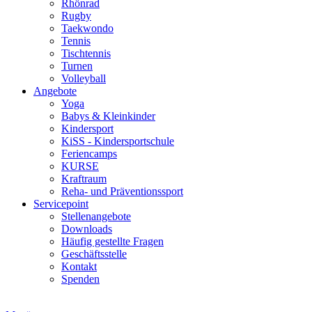
Rhönrad
Rugby
Taekwondo
Tennis
Tischtennis
Turnen
Volleyball
Angebote
Yoga
Babys & Kleinkinder
Kindersport
KiSS - Kindersportschule
Feriencamps
KURSE
Kraftraum
Reha- und Präventionssport
Servicepoint
Stellenangebote
Downloads
Häufig gestellte Fragen
Geschäftsstelle
Kontakt
Spenden