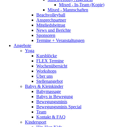
Mixed - In-Team (Kopie)
Mixed - Mannschaften
Beachvolleyball
Ansprechpartner
Mitgliedsbeitrag
News und Berichte
Sponsoren
Termine + Veranstaltungen
Angebote
Yoga
Kursblöcke
FLEX Termine
Wochenübersicht
Workshops
Über uns
Stellenangebot
Babys & Kleinkinder
Babymassage
Babys in Bewegung
Bewegungsminis
Bewegungsminis Special
Team
Kontakt & FAQ
Kindersport