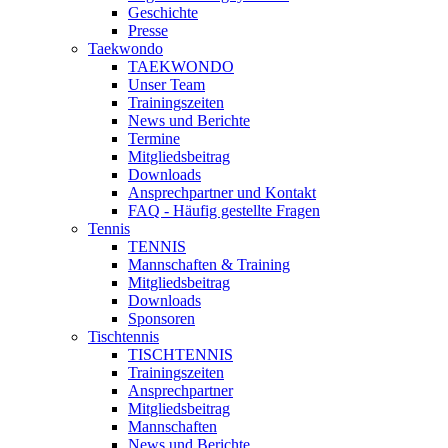
Geschichte
Presse
Taekwondo
TAEKWONDO
Unser Team
Trainingszeiten
News und Berichte
Termine
Mitgliedsbeitrag
Downloads
Ansprechpartner und Kontakt
FAQ - Häufig gestellte Fragen
Tennis
TENNIS
Mannschaften & Training
Mitgliedsbeitrag
Downloads
Sponsoren
Tischtennis
TISCHTENNIS
Trainingszeiten
Ansprechpartner
Mitgliedsbeitrag
Mannschaften
News und Berichte