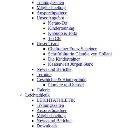
Trainingszeiten
Mitgliedsbeitrag
Ansprechpartner
Unser Angebot
Karate-Dō
Kindertraining
Kobudō & Jōdō
Tai Chi
Unser Team
Cheftrainer Franz Scheiner
Schriftführerin Claudia von Collani
Die Kindertrainer
Kassenwart Jürgen Stark
News und Berichte
Termine
Geschichte & Hintergründe
Pioniere und Sensei
Galerie
Leichtathletik
LEICHTATHLETIK
Trainingszeiten
Ansprechpartner
Mitgliedsbeitrag
News und Berichte
Downloads