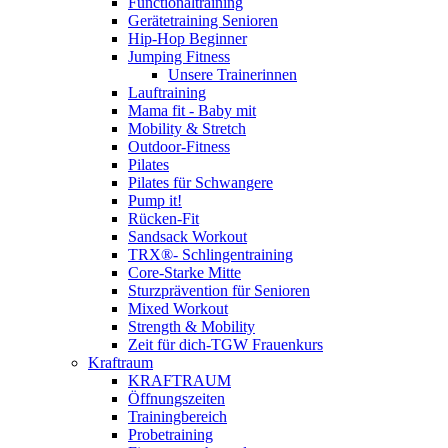
Functionaltraining
Gerätetraining Senioren
Hip-Hop Beginner
Jumping Fitness
Unsere Trainerinnen
Lauftraining
Mama fit - Baby mit
Mobility & Stretch
Outdoor-Fitness
Pilates
Pilates für Schwangere
Pump it!
Rücken-Fit
Sandsack Workout
TRX®- Schlingentraining
Core-Starke Mitte
Sturzprävention für Senioren
Mixed Workout
Strength & Mobility
Zeit für dich-TGW Frauenkurs
Kraftraum
KRAFTRAUM
Öffnungszeiten
Trainingbereich
Probetraining