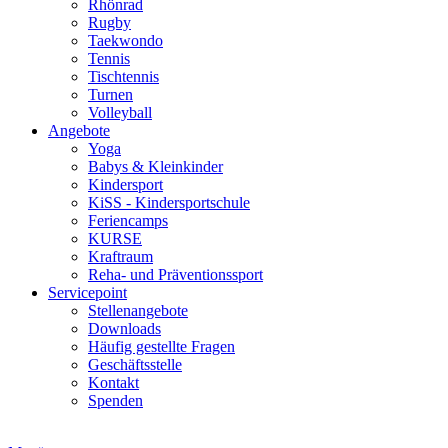
Rhönrad
Rugby
Taekwondo
Tennis
Tischtennis
Turnen
Volleyball
Angebote
Yoga
Babys & Kleinkinder
Kindersport
KiSS - Kindersportschule
Feriencamps
KURSE
Kraftraum
Reha- und Präventionssport
Servicepoint
Stellenangebote
Downloads
Häufig gestellte Fragen
Geschäftsstelle
Kontakt
Spenden