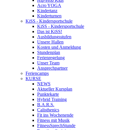
Hip-Hop Kids
Acro YOGA
Kindertanz
Kinderturnen
KiSS - Kindersportschule
KiSS - Kindersportschule
Das ist KiSS!
Ausbildungsstufen
Unsere Hallen
Kosten und Anmeldung
Stundenplan
Ferienregelung
Unser Team
Ansprechpartner
Feriencamps
KURSE
NEWS
Aktueller Kursplan
Punktekarte
Hybrid Training
B.A.R.S.
Calisthenics
Fit ins Wochenende
Fitness mit Musik
FitnessSprechStunde