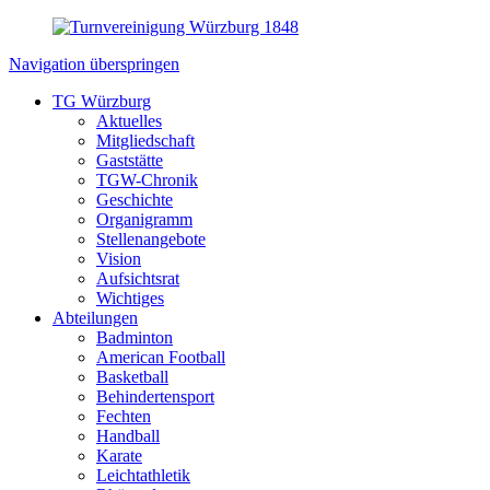
Navigation überspringen
TG Würzburg
Aktuelles
Mitgliedschaft
Gaststätte
TGW-Chronik
Geschichte
Organigramm
Stellenangebote
Vision
Aufsichtsrat
Wichtiges
Abteilungen
Badminton
American Football
Basketball
Behindertensport
Fechten
Handball
Karate
Leichtathletik