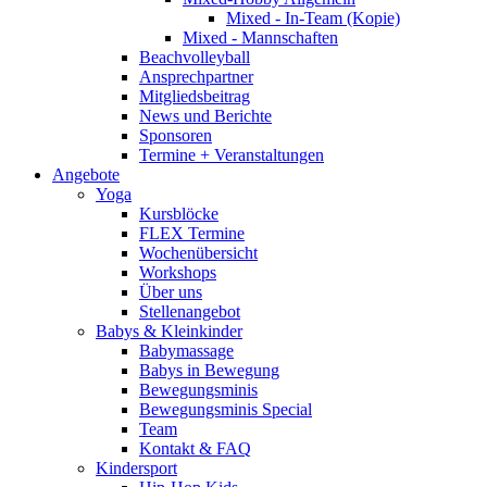
Mixed - In-Team (Kopie)
Mixed - Mannschaften
Beachvolleyball
Ansprechpartner
Mitgliedsbeitrag
News und Berichte
Sponsoren
Termine + Veranstaltungen
Angebote
Yoga
Kursblöcke
FLEX Termine
Wochenübersicht
Workshops
Über uns
Stellenangebot
Babys & Kleinkinder
Babymassage
Babys in Bewegung
Bewegungsminis
Bewegungsminis Special
Team
Kontakt & FAQ
Kindersport