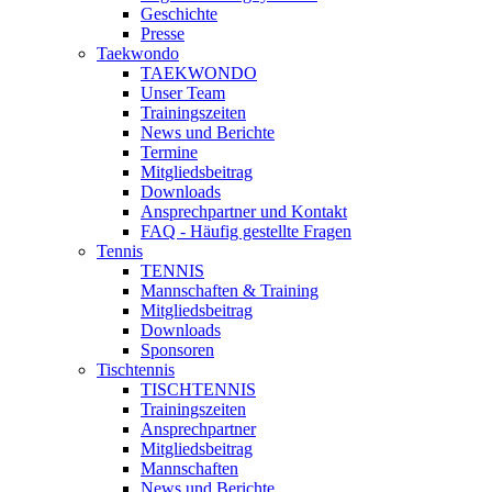
Geschichte
Presse
Taekwondo
TAEKWONDO
Unser Team
Trainingszeiten
News und Berichte
Termine
Mitgliedsbeitrag
Downloads
Ansprechpartner und Kontakt
FAQ - Häufig gestellte Fragen
Tennis
TENNIS
Mannschaften & Training
Mitgliedsbeitrag
Downloads
Sponsoren
Tischtennis
TISCHTENNIS
Trainingszeiten
Ansprechpartner
Mitgliedsbeitrag
Mannschaften
News und Berichte