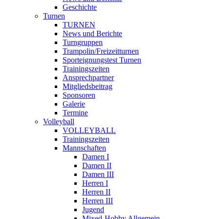
Geschichte
Turnen
TURNEN
News und Berichte
Turngruppen
Trampolin/Freizeitturnen
Sporteignungstest Turnen
Trainingszeiten
Ansprechpartner
Mitgliedsbeitrag
Sponsoren
Galerie
Termine
Volleyball
VOLLEYBALL
Trainingszeiten
Mannschaften
Damen I
Damen II
Damen III
Herren I
Herren II
Herren III
Jugend
Mixed-Hobby Allgemein