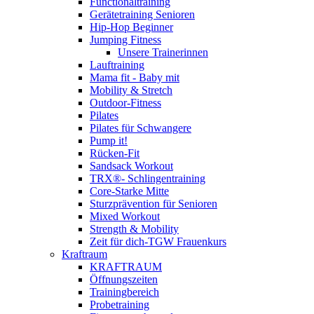
Functionaltraining
Gerätetraining Senioren
Hip-Hop Beginner
Jumping Fitness
Unsere Trainerinnen
Lauftraining
Mama fit - Baby mit
Mobility & Stretch
Outdoor-Fitness
Pilates
Pilates für Schwangere
Pump it!
Rücken-Fit
Sandsack Workout
TRX®- Schlingentraining
Core-Starke Mitte
Sturzprävention für Senioren
Mixed Workout
Strength & Mobility
Zeit für dich-TGW Frauenkurs
Kraftraum
KRAFTRAUM
Öffnungszeiten
Trainingbereich
Probetraining