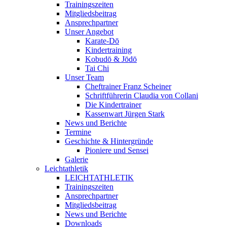
Trainingszeiten
Mitgliedsbeitrag
Ansprechpartner
Unser Angebot
Karate-Dō
Kindertraining
Kobudō & Jōdō
Tai Chi
Unser Team
Cheftrainer Franz Scheiner
Schriftführerin Claudia von Collani
Die Kindertrainer
Kassenwart Jürgen Stark
News und Berichte
Termine
Geschichte & Hintergründe
Pioniere und Sensei
Galerie
Leichtathletik
LEICHTATHLETIK
Trainingszeiten
Ansprechpartner
Mitgliedsbeitrag
News und Berichte
Downloads