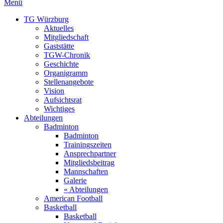
Menü
TG Würzburg
Aktuelles
Mitgliedschaft
Gaststätte
TGW-Chronik
Geschichte
Organigramm
Stellenangebote
Vision
Aufsichtsrat
Wichtiges
Abteilungen
Badminton
Badminton
Trainingszeiten
Ansprechpartner
Mitgliedsbeitrag
Mannschaften
Galerie
« Abteilungen
American Football
Basketball
Basketball