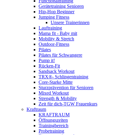
Functionaltraining
Gerätetraining Senioren
Hip-Hop Beginner
Jumping Fitness
Unsere Trainerinnen
Lauftraining
Mama fit - Baby mit
Mobility & Stretch
Outdoor-Fitness
Pilates
Pilates für Schwangere
Pump it!
Rücken-Fit
Sandsack Workout
TRX®- Schlingentraining
Core-Starke Mitte
Sturzprävention für Senioren
Mixed Workout
Strength & Mobility
Zeit für dich-TGW Frauenkurs
Kraftraum
KRAFTRAUM
Öffnungszeiten
Trainingbereich
Probetraining