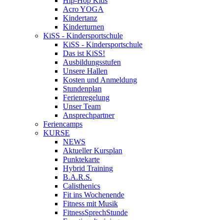
Hip-Hop Kids
Acro YOGA
Kindertanz
Kinderturnen
KiSS - Kindersportschule
KiSS - Kindersportschule
Das ist KiSS!
Ausbildungsstufen
Unsere Hallen
Kosten und Anmeldung
Stundenplan
Ferienregelung
Unser Team
Ansprechpartner
Feriencamps
KURSE
NEWS
Aktueller Kursplan
Punktekarte
Hybrid Training
B.A.R.S.
Calisthenics
Fit ins Wochenende
Fitness mit Musik
FitnessSprechStunde