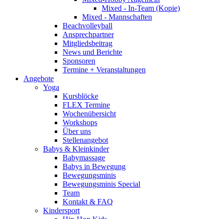
Mixed - In-Team (Kopie)
Mixed - Mannschaften
Beachvolleyball
Ansprechpartner
Mitgliedsbeitrag
News und Berichte
Sponsoren
Termine + Veranstaltungen
Angebote
Yoga
Kursblöcke
FLEX Termine
Wochenübersicht
Workshops
Über uns
Stellenangebot
Babys & Kleinkinder
Babymassage
Babys in Bewegung
Bewegungsminis
Bewegungsminis Special
Team
Kontakt & FAQ
Kindersport