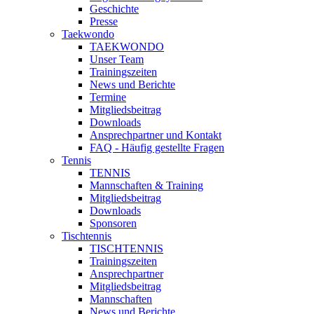
Geschichte
Presse
Taekwondo
TAEKWONDO
Unser Team
Trainingszeiten
News und Berichte
Termine
Mitgliedsbeitrag
Downloads
Ansprechpartner und Kontakt
FAQ - Häufig gestellte Fragen
Tennis
TENNIS
Mannschaften & Training
Mitgliedsbeitrag
Downloads
Sponsoren
Tischtennis
TISCHTENNIS
Trainingszeiten
Ansprechpartner
Mitgliedsbeitrag
Mannschaften
News und Berichte