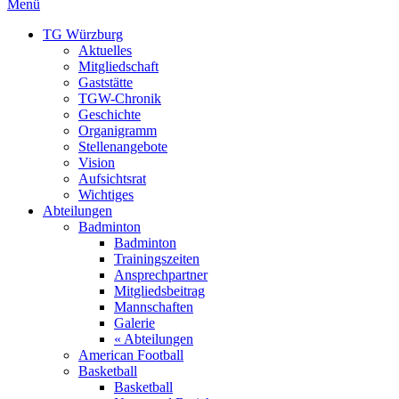
Menü
TG Würzburg
Aktuelles
Mitgliedschaft
Gaststätte
TGW-Chronik
Geschichte
Organigramm
Stellenangebote
Vision
Aufsichtsrat
Wichtiges
Abteilungen
Badminton
Badminton
Trainingszeiten
Ansprechpartner
Mitgliedsbeitrag
Mannschaften
Galerie
« Abteilungen
American Football
Basketball
Basketball