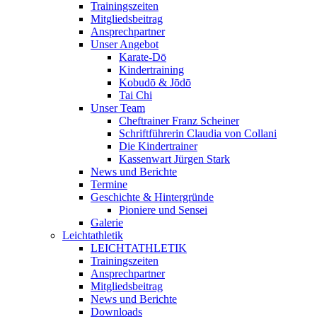
Trainingszeiten
Mitgliedsbeitrag
Ansprechpartner
Unser Angebot
Karate-Dō
Kindertraining
Kobudō & Jōdō
Tai Chi
Unser Team
Cheftrainer Franz Scheiner
Schriftführerin Claudia von Collani
Die Kindertrainer
Kassenwart Jürgen Stark
News und Berichte
Termine
Geschichte & Hintergründe
Pioniere und Sensei
Galerie
Leichtathletik
LEICHTATHLETIK
Trainingszeiten
Ansprechpartner
Mitgliedsbeitrag
News und Berichte
Downloads