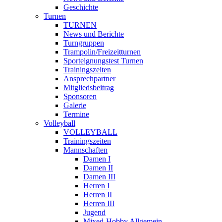
Geschichte
Turnen
TURNEN
News und Berichte
Turngruppen
Trampolin/Freizeitturnen
Sporteignungstest Turnen
Trainingszeiten
Ansprechpartner
Mitgliedsbeitrag
Sponsoren
Galerie
Termine
Volleyball
VOLLEYBALL
Trainingszeiten
Mannschaften
Damen I
Damen II
Damen III
Herren I
Herren II
Herren III
Jugend
Mixed-Hobby Allgemein