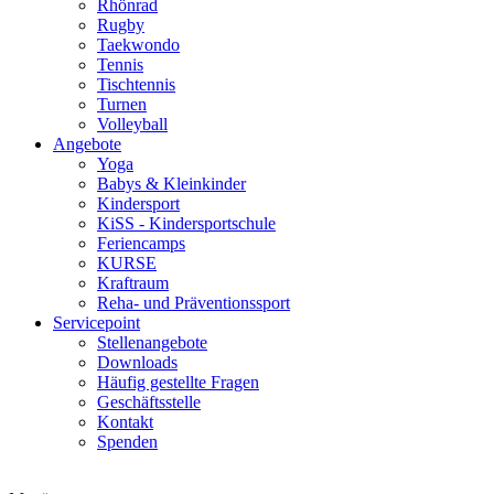
Rhönrad
Rugby
Taekwondo
Tennis
Tischtennis
Turnen
Volleyball
Angebote
Yoga
Babys & Kleinkinder
Kindersport
KiSS - Kindersportschule
Feriencamps
KURSE
Kraftraum
Reha- und Präventionssport
Servicepoint
Stellenangebote
Downloads
Häufig gestellte Fragen
Geschäftsstelle
Kontakt
Spenden