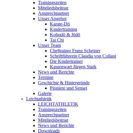
Trainingszeiten
Mitgliedsbeitrag
Ansprechpartner
Unser Angebot
Karate-Dō
Kindertraining
Kobudō & Jōdō
Tai Chi
Unser Team
Cheftrainer Franz Scheiner
Schriftführerin Claudia von Collani
Die Kindertrainer
Kassenwart Jürgen Stark
News und Berichte
Termine
Geschichte & Hintergründe
Pioniere und Sensei
Galerie
Leichtathletik
LEICHTATHLETIK
Trainingszeiten
Ansprechpartner
Mitgliedsbeitrag
News und Berichte
Downloads