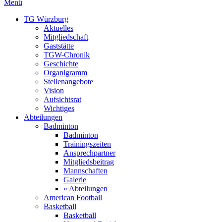
Menü
TG Würzburg
Aktuelles
Mitgliedschaft
Gaststätte
TGW-Chronik
Geschichte
Organigramm
Stellenangebote
Vision
Aufsichtsrat
Wichtiges
Abteilungen
Badminton
Badminton
Trainingszeiten
Ansprechpartner
Mitgliedsbeitrag
Mannschaften
Galerie
« Abteilungen
American Football
Basketball
Basketball