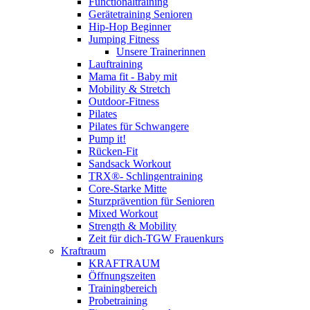
Functionaltraining
Gerätetraining Senioren
Hip-Hop Beginner
Jumping Fitness
Unsere Trainerinnen
Lauftraining
Mama fit - Baby mit
Mobility & Stretch
Outdoor-Fitness
Pilates
Pilates für Schwangere
Pump it!
Rücken-Fit
Sandsack Workout
TRX®- Schlingentraining
Core-Starke Mitte
Sturzprävention für Senioren
Mixed Workout
Strength & Mobility
Zeit für dich-TGW Frauenkurs
Kraftraum
KRAFTRAUM
Öffnungszeiten
Trainingbereich
Probetraining