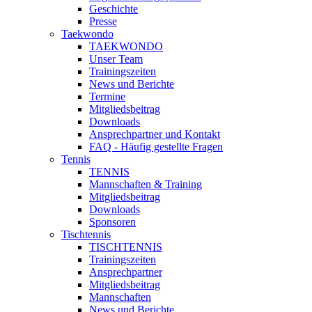
Geschichte
Presse
Taekwondo
TAEKWONDO
Unser Team
Trainingszeiten
News und Berichte
Termine
Mitgliedsbeitrag
Downloads
Ansprechpartner und Kontakt
FAQ - Häufig gestellte Fragen
Tennis
TENNIS
Mannschaften & Training
Mitgliedsbeitrag
Downloads
Sponsoren
Tischtennis
TISCHTENNIS
Trainingszeiten
Ansprechpartner
Mitgliedsbeitrag
Mannschaften
News und Berichte