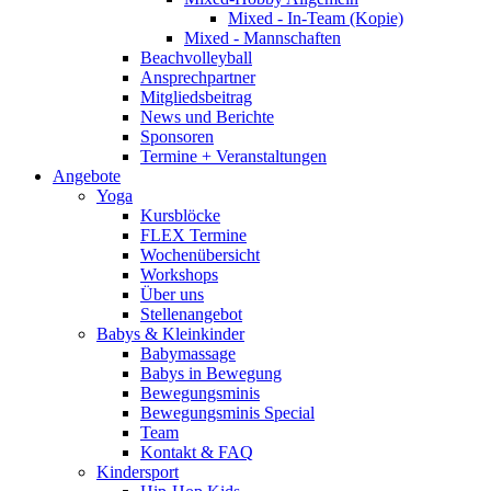
Mixed - In-Team (Kopie)
Mixed - Mannschaften
Beachvolleyball
Ansprechpartner
Mitgliedsbeitrag
News und Berichte
Sponsoren
Termine + Veranstaltungen
Angebote
Yoga
Kursblöcke
FLEX Termine
Wochenübersicht
Workshops
Über uns
Stellenangebot
Babys & Kleinkinder
Babymassage
Babys in Bewegung
Bewegungsminis
Bewegungsminis Special
Team
Kontakt & FAQ
Kindersport