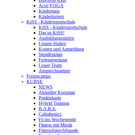
Hip-Hop Kids
Acro YOGA
Kindertanz
Kinderturnen
KiSS - Kindersportschule
KiSS - Kindersportschule
Das ist KiSS!
Ausbildungsstufen
Unsere Hallen
Kosten und Anmeldung
Stundenplan
Ferienregelung
Unser Team
Ansprechpartner
Feriencamps
KURSE
NEWS
Aktueller Kursplan
Punktekarte
Hybrid Training
B.A.R.S.
Calisthenics
Fit ins Wochenende
Fitness mit Musik
FitnessSprechStunde