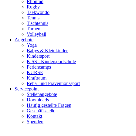
Rhönrad
Rugby
Taekwondo
Tennis
Tischtennis
Turnen
Volleyball
Angebote
Yoga
Babys & Kleinkinder
Kindersport
KiSS - Kindersportschule
Feriencamps
KURSE
Kraftraum
Reha- und Präventionssport
Servicepoint
Stellenangebote
Downloads
Häufig gestellte Fragen
Geschäftsstelle
Kontakt
Spenden