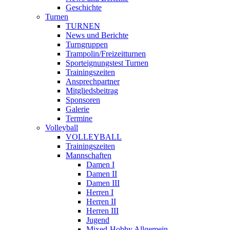
Geschichte
Turnen
TURNEN
News und Berichte
Turngruppen
Trampolin/Freizeitturnen
Sporteignungstest Turnen
Trainingszeiten
Ansprechpartner
Mitgliedsbeitrag
Sponsoren
Galerie
Termine
Volleyball
VOLLEYBALL
Trainingszeiten
Mannschaften
Damen I
Damen II
Damen III
Herren I
Herren II
Herren III
Jugend
Mixed-Hobby Allgemein