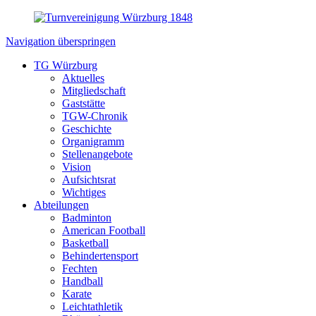
Navigation überspringen
TG Würzburg
Aktuelles
Mitgliedschaft
Gaststätte
TGW-Chronik
Geschichte
Organigramm
Stellenangebote
Vision
Aufsichtsrat
Wichtiges
Abteilungen
Badminton
American Football
Basketball
Behindertensport
Fechten
Handball
Karate
Leichtathletik