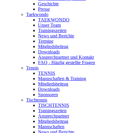
Geschichte
Presse
Taekwondo
TAEKWONDO
Unser Team
Trainingszeiten
News und Berichte
Termine
Mitgliedsbeitrag
Downloads
Ansprechpartner und Kontakt
FAQ - Häufig gestellte Fragen
Tennis
TENNIS
Mannschaften & Training
Mitgliedsbeitrag
Downloads
Sponsoren
Tischtennis
TISCHTENNIS
Trainingszeiten
Ansprechpartner
Mitgliedsbeitrag
Mannschaften
News und Berichte