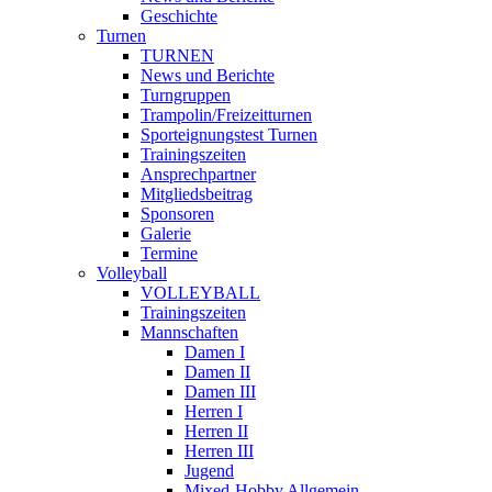
Geschichte
Turnen
TURNEN
News und Berichte
Turngruppen
Trampolin/Freizeitturnen
Sporteignungstest Turnen
Trainingszeiten
Ansprechpartner
Mitgliedsbeitrag
Sponsoren
Galerie
Termine
Volleyball
VOLLEYBALL
Trainingszeiten
Mannschaften
Damen I
Damen II
Damen III
Herren I
Herren II
Herren III
Jugend
Mixed-Hobby Allgemein