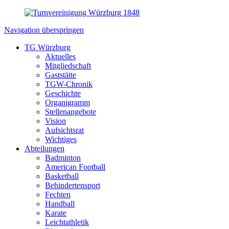
Navigation überspringen
TG Würzburg
Aktuelles
Mitgliedschaft
Gaststätte
TGW-Chronik
Geschichte
Organigramm
Stellenangebote
Vision
Aufsichtsrat
Wichtiges
Abteilungen
Badminton
American Football
Basketball
Behindertensport
Fechten
Handball
Karate
Leichtathletik