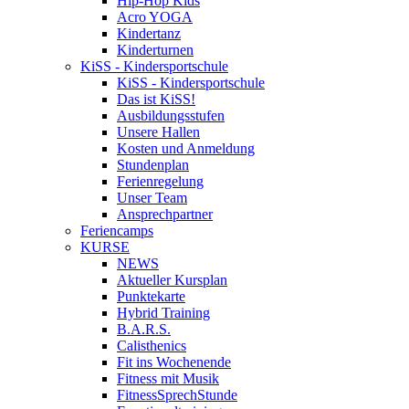
Hip-Hop Kids
Acro YOGA
Kindertanz
Kinderturnen
KiSS - Kindersportschule
KiSS - Kindersportschule
Das ist KiSS!
Ausbildungsstufen
Unsere Hallen
Kosten und Anmeldung
Stundenplan
Ferienregelung
Unser Team
Ansprechpartner
Feriencamps
KURSE
NEWS
Aktueller Kursplan
Punktekarte
Hybrid Training
B.A.R.S.
Calisthenics
Fit ins Wochenende
Fitness mit Musik
FitnessSprechStunde