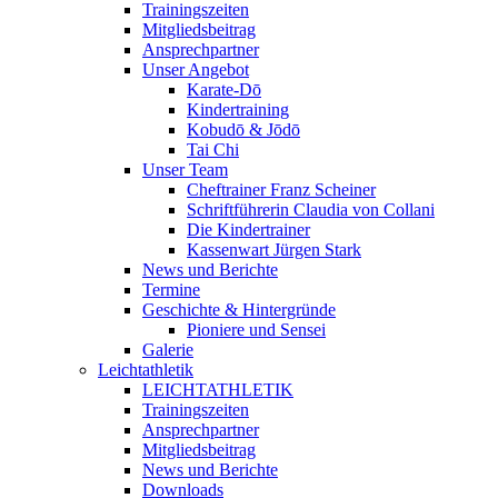
Trainingszeiten
Mitgliedsbeitrag
Ansprechpartner
Unser Angebot
Karate-Dō
Kindertraining
Kobudō & Jōdō
Tai Chi
Unser Team
Cheftrainer Franz Scheiner
Schriftführerin Claudia von Collani
Die Kindertrainer
Kassenwart Jürgen Stark
News und Berichte
Termine
Geschichte & Hintergründe
Pioniere und Sensei
Galerie
Leichtathletik
LEICHTATHLETIK
Trainingszeiten
Ansprechpartner
Mitgliedsbeitrag
News und Berichte
Downloads