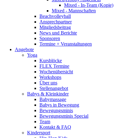
Mixed - In-Team (Kopie)
Mixed - Mannschaften
Beachvolleyball
Ansprechpartner
Mitgliedsbeitrag
News und Berichte
Sponsoren
Termine + Veranstaltungen
Angebote
Yoga
Kursblöcke
FLEX Termine
Wochenübersicht
Workshops
Über uns
Stellenangebot
Babys & Kleinkinder
Babymassage
Babys in Bewegung
Bewegungsminis
Bewegungsminis Special
Team
Kontakt & FAQ
Kindersport