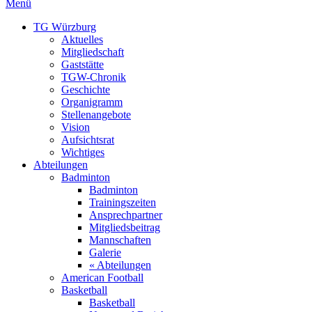
Menü
TG Würzburg
Aktuelles
Mitgliedschaft
Gaststätte
TGW-Chronik
Geschichte
Organigramm
Stellenangebote
Vision
Aufsichtsrat
Wichtiges
Abteilungen
Badminton
Badminton
Trainingszeiten
Ansprechpartner
Mitgliedsbeitrag
Mannschaften
Galerie
« Abteilungen
American Football
Basketball
Basketball