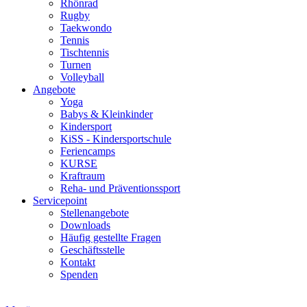
Rhönrad
Rugby
Taekwondo
Tennis
Tischtennis
Turnen
Volleyball
Angebote
Yoga
Babys & Kleinkinder
Kindersport
KiSS - Kindersportschule
Feriencamps
KURSE
Kraftraum
Reha- und Präventionssport
Servicepoint
Stellenangebote
Downloads
Häufig gestellte Fragen
Geschäftsstelle
Kontakt
Spenden