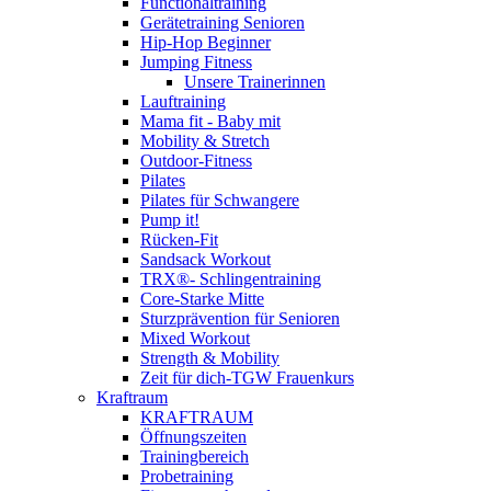
Functionaltraining
Gerätetraining Senioren
Hip-Hop Beginner
Jumping Fitness
Unsere Trainerinnen
Lauftraining
Mama fit - Baby mit
Mobility & Stretch
Outdoor-Fitness
Pilates
Pilates für Schwangere
Pump it!
Rücken-Fit
Sandsack Workout
TRX®- Schlingentraining
Core-Starke Mitte
Sturzprävention für Senioren
Mixed Workout
Strength & Mobility
Zeit für dich-TGW Frauenkurs
Kraftraum
KRAFTRAUM
Öffnungszeiten
Trainingbereich
Probetraining