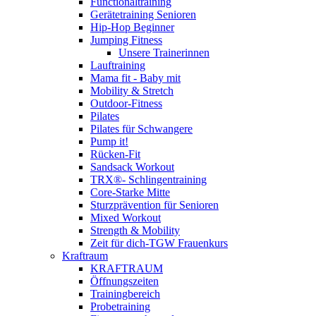
Functionaltraining
Gerätetraining Senioren
Hip-Hop Beginner
Jumping Fitness
Unsere Trainerinnen
Lauftraining
Mama fit - Baby mit
Mobility & Stretch
Outdoor-Fitness
Pilates
Pilates für Schwangere
Pump it!
Rücken-Fit
Sandsack Workout
TRX®- Schlingentraining
Core-Starke Mitte
Sturzprävention für Senioren
Mixed Workout
Strength & Mobility
Zeit für dich-TGW Frauenkurs
Kraftraum
KRAFTRAUM
Öffnungszeiten
Trainingbereich
Probetraining