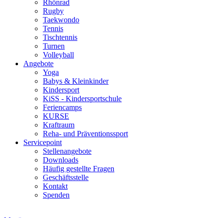
Rhönrad
Rugby
Taekwondo
Tennis
Tischtennis
Turnen
Volleyball
Angebote
Yoga
Babys & Kleinkinder
Kindersport
KiSS - Kindersportschule
Feriencamps
KURSE
Kraftraum
Reha- und Präventionssport
Servicepoint
Stellenangebote
Downloads
Häufig gestellte Fragen
Geschäftsstelle
Kontakt
Spenden