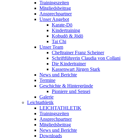
Trainingszeiten
Mitgliedsbeitrag
Ansprechpartner
Unser Angebot
Karate-Dō
Kindertraining
Kobudō & Jōdō
Tai Chi
Unser Team
Cheftrainer Franz Scheiner
Schriftführerin Claudia von Collani
Die Kindertrainer
Kassenwart Jürgen Stark
News und Berichte
Termine
Geschichte & Hintergründe
Pioniere und Sensei
Galerie
Leichtathletik
LEICHTATHLETIK
Trainingszeiten
Ansprechpartner
Mitgliedsbeitrag
News und Berichte
Downloads