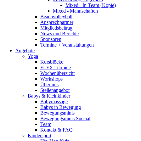
Mixed - In-Team (Kopie)
Mixed - Mannschaften
Beachvolleyball
Ansprechpartner
Mitgliedsbeitrag
News und Berichte
Sponsoren
Termine + Veranstaltungen
Angebote
Yoga
Kursblöcke
FLEX Termine
Wochenübersicht
Workshops
Über uns
Stellenangebot
Babys & Kleinkinder
Babymassage
Babys in Bewegung
Bewegungsminis
Bewegungsminis Special
Team
Kontakt & FAQ
Kindersport