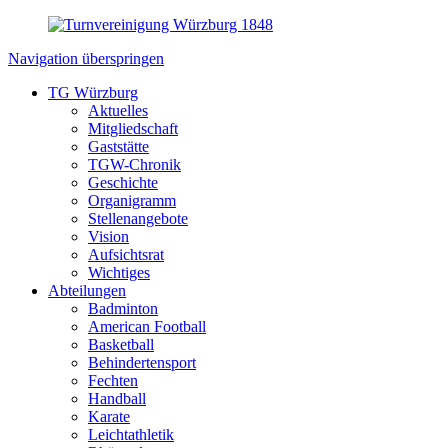
Navigation überspringen
TG Würzburg
Aktuelles
Mitgliedschaft
Gaststätte
TGW-Chronik
Geschichte
Organigramm
Stellenangebote
Vision
Aufsichtsrat
Wichtiges
Abteilungen
Badminton
American Football
Basketball
Behindertensport
Fechten
Handball
Karate
Leichtathletik