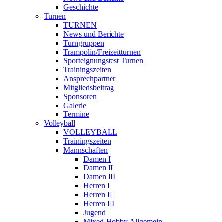
Geschichte
Turnen
TURNEN
News und Berichte
Turngruppen
Trampolin/Freizeitturnen
Sporteignungstest Turnen
Trainingszeiten
Ansprechpartner
Mitgliedsbeitrag
Sponsoren
Galerie
Termine
Volleyball
VOLLEYBALL
Trainingszeiten
Mannschaften
Damen I
Damen II
Damen III
Herren I
Herren II
Herren III
Jugend
Mixed-Hobby Allgemein