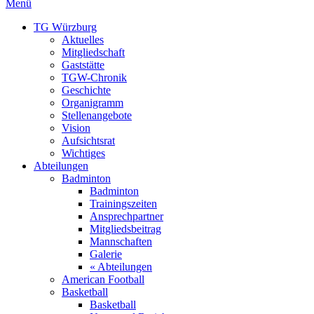
Menü
TG Würzburg
Aktuelles
Mitgliedschaft
Gaststätte
TGW-Chronik
Geschichte
Organigramm
Stellenangebote
Vision
Aufsichtsrat
Wichtiges
Abteilungen
Badminton
Badminton
Trainingszeiten
Ansprechpartner
Mitgliedsbeitrag
Mannschaften
Galerie
« Abteilungen
American Football
Basketball
Basketball