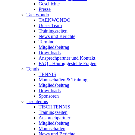
Geschichte
Presse
Taekwondo
TAEKWONDO
Unser Team
Trainingszeiten
News und Berichte
Termine
Mitgliedsbeitrag
Downloads
Ansprechpartner und Kontakt
FAQ - Häufig gestellte Fragen
Tennis
TENNIS
Mannschaften & Training
Mitgliedsbeitrag
Downloads
Sponsoren
Tischtennis
TISCHTENNIS
Trainingszeiten
Ansprechpartner
Mitgliedsbeitrag
Mannschaften
News und Berichte