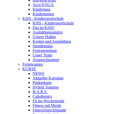
Hip-Hop Kids
Acro YOGA
Kindertanz
Kinderturnen
KiSS - Kindersportschule
KiSS - Kindersportschule
Das ist KiSS!
Ausbildungsstufen
Unsere Hallen
Kosten und Anmeldung
Stundenplan
Ferienregelung
Unser Team
Ansprechpartner
Feriencamps
KURSE
NEWS
Aktueller Kursplan
Punktekarte
Hybrid Training
B.A.R.S.
Calisthenics
Fit ins Wochenende
Fitness mit Musik
FitnessSprechStunde