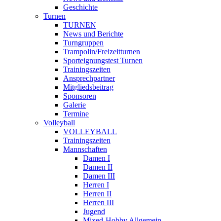
Geschichte
Turnen
TURNEN
News und Berichte
Turngruppen
Trampolin/Freizeitturnen
Sporteignungstest Turnen
Trainingszeiten
Ansprechpartner
Mitgliedsbeitrag
Sponsoren
Galerie
Termine
Volleyball
VOLLEYBALL
Trainingszeiten
Mannschaften
Damen I
Damen II
Damen III
Herren I
Herren II
Herren III
Jugend
Mixed-Hobby Allgemein