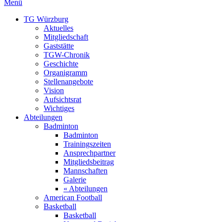
Menü
TG Würzburg
Aktuelles
Mitgliedschaft
Gaststätte
TGW-Chronik
Geschichte
Organigramm
Stellenangebote
Vision
Aufsichtsrat
Wichtiges
Abteilungen
Badminton
Badminton
Trainingszeiten
Ansprechpartner
Mitgliedsbeitrag
Mannschaften
Galerie
« Abteilungen
American Football
Basketball
Basketball