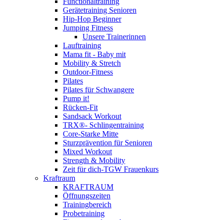
Functionaltraining
Gerätetraining Senioren
Hip-Hop Beginner
Jumping Fitness
Unsere Trainerinnen
Lauftraining
Mama fit - Baby mit
Mobility & Stretch
Outdoor-Fitness
Pilates
Pilates für Schwangere
Pump it!
Rücken-Fit
Sandsack Workout
TRX®- Schlingentraining
Core-Starke Mitte
Sturzprävention für Senioren
Mixed Workout
Strength & Mobility
Zeit für dich-TGW Frauenkurs
Kraftraum
KRAFTRAUM
Öffnungszeiten
Trainingbereich
Probetraining