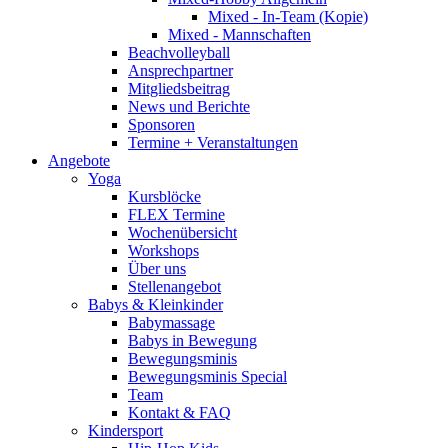
Mixed - In-Team (Kopie)
Mixed - Mannschaften
Beachvolleyball
Ansprechpartner
Mitgliedsbeitrag
News und Berichte
Sponsoren
Termine + Veranstaltungen
Angebote
Yoga
Kursblöcke
FLEX Termine
Wochenübersicht
Workshops
Über uns
Stellenangebot
Babys & Kleinkinder
Babymassage
Babys in Bewegung
Bewegungsminis
Bewegungsminis Special
Team
Kontakt & FAQ
Kindersport