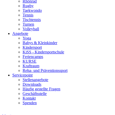
Rhönrad
Rugby
Taekwondo
Tennis
Tischtennis
Turnen
Volleyball
Angebote
Yoga
Babys & Kleinkinder
Kindersport
KiSS - Kindersportschule
Feriencamps
KURSE
Kraftraum
Reha- und Präventionssport
Servicepoint
Stellenangebote
Downloads
Häufig gestellte Fragen
Geschäftsstelle
Kontakt
Spenden