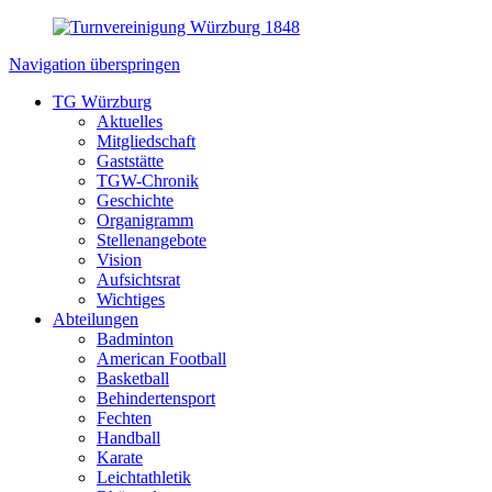
Navigation überspringen
TG Würzburg
Aktuelles
Mitgliedschaft
Gaststätte
TGW-Chronik
Geschichte
Organigramm
Stellenangebote
Vision
Aufsichtsrat
Wichtiges
Abteilungen
Badminton
American Football
Basketball
Behindertensport
Fechten
Handball
Karate
Leichtathletik