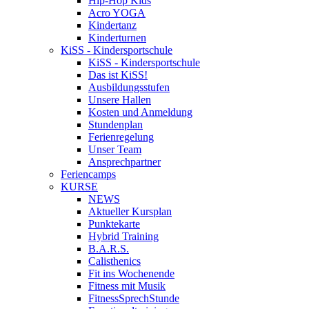
Hip-Hop Kids
Acro YOGA
Kindertanz
Kinderturnen
KiSS - Kindersportschule
KiSS - Kindersportschule
Das ist KiSS!
Ausbildungsstufen
Unsere Hallen
Kosten und Anmeldung
Stundenplan
Ferienregelung
Unser Team
Ansprechpartner
Feriencamps
KURSE
NEWS
Aktueller Kursplan
Punktekarte
Hybrid Training
B.A.R.S.
Calisthenics
Fit ins Wochenende
Fitness mit Musik
FitnessSprechStunde