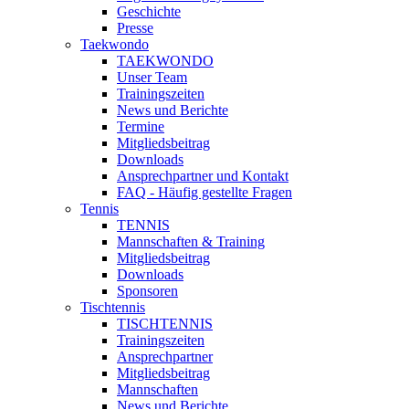
Geschichte
Presse
Taekwondo
TAEKWONDO
Unser Team
Trainingszeiten
News und Berichte
Termine
Mitgliedsbeitrag
Downloads
Ansprechpartner und Kontakt
FAQ - Häufig gestellte Fragen
Tennis
TENNIS
Mannschaften & Training
Mitgliedsbeitrag
Downloads
Sponsoren
Tischtennis
TISCHTENNIS
Trainingszeiten
Ansprechpartner
Mitgliedsbeitrag
Mannschaften
News und Berichte