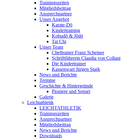
Trainingszeiten
Mitgliedsbeitrag
Ansprechpartner
Unser Angebot
Karate-Dō
Kindertraining
Kobudō & Jōdō
Tai Chi
Unser Team
Cheftrainer Franz Scheiner
Schriftführerin Claudia von Collani
Die Kindertrainer
Kassenwart Jürgen Stark
News und Berichte
Termine
Geschichte & Hintergründe
Pioniere und Sensei
Galerie
Leichtathletik
LEICHTATHLETIK
Trainingszeiten
Ansprechpartner
Mitgliedsbeitrag
News und Berichte
Downloads