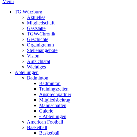
Menü
TG Würzburg
Aktuelles
Mitgliedschaft
Gaststätte
TGW-Chronik
Geschichte
Organigramm
Stellenangebote
Vision
Aufsichtsrat
Wichtiges
Abteilungen
Badminton
Badminton
Trainingszeiten
Ansprechpartner
Mitgliedsbeitrag
Mannschaften
Galerie
« Abteilungen
American Football
Basketball
Basketball