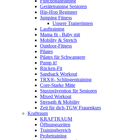
Functionaltraining
Gerätetraining Senioren
Hip-Hop Beginner
Jumping Fitness
Unsere Trainerinnen
Lauftraining
Mama fit - Baby mit
Mobility & Stretch
Outdoor-Fitness
Pilates
Pilates für Schwangere
Pump it!
Rücken-Fit
Sandsack Workout
TRX®- Schlingentraining
Core-Starke Mitte
Sturzprävention für Senioren
Mixed Workout
Strength & Mobility
Zeit für dich-TGW Frauenkurs
Kraftraum
KRAFTRAUM
Öffnungszeiten
Trainingbereich
Probetraining