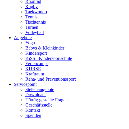
Rhönrad
Rugby
Taekwondo
Tennis
Tischtennis
Turnen
Volleyball
Angebote
Yoga
Babys & Kleinkinder
Kindersport
KiSS - Kindersportschule
Feriencamps
KURSE
Kraftraum
Reha- und Präventionssport
Servicepoint
Stellenangebote
Downloads
Häufig gestellte Fragen
Geschäftsstelle
Kontakt
Spenden