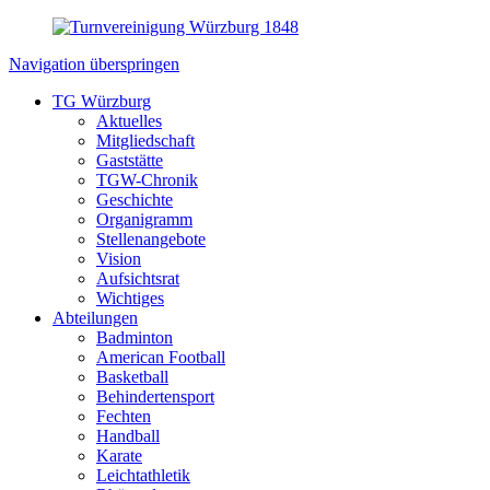
Navigation überspringen
TG Würzburg
Aktuelles
Mitgliedschaft
Gaststätte
TGW-Chronik
Geschichte
Organigramm
Stellenangebote
Vision
Aufsichtsrat
Wichtiges
Abteilungen
Badminton
American Football
Basketball
Behindertensport
Fechten
Handball
Karate
Leichtathletik