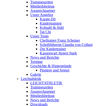
Trainingszeiten
Mitgliedsbeitrag
Ansprechpartner
Unser Angebot
Karate-Dō
Kindertraining
Kobudō & Jōdō
Tai Chi
Unser Team
Cheftrainer Franz Scheiner
Schriftführerin Claudia von Collani
Die Kindertrainer
Kassenwart Jürgen Stark
News und Berichte
Termine
Geschichte & Hintergründe
Pioniere und Sensei
Galerie
Leichtathletik
LEICHTATHLETIK
Trainingszeiten
Ansprechpartner
Mitgliedsbeitrag
News und Berichte
Downloads