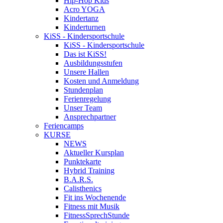
Hip-Hop Kids
Acro YOGA
Kindertanz
Kinderturnen
KiSS - Kindersportschule
KiSS - Kindersportschule
Das ist KiSS!
Ausbildungsstufen
Unsere Hallen
Kosten und Anmeldung
Stundenplan
Ferienregelung
Unser Team
Ansprechpartner
Feriencamps
KURSE
NEWS
Aktueller Kursplan
Punktekarte
Hybrid Training
B.A.R.S.
Calisthenics
Fit ins Wochenende
Fitness mit Musik
FitnessSprechStunde