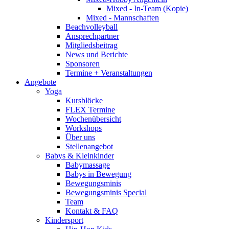
Mixed - In-Team (Kopie)
Mixed - Mannschaften
Beachvolleyball
Ansprechpartner
Mitgliedsbeitrag
News und Berichte
Sponsoren
Termine + Veranstaltungen
Angebote
Yoga
Kursblöcke
FLEX Termine
Wochenübersicht
Workshops
Über uns
Stellenangebot
Babys & Kleinkinder
Babymassage
Babys in Bewegung
Bewegungsminis
Bewegungsminis Special
Team
Kontakt & FAQ
Kindersport