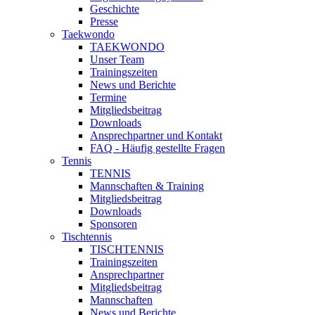
Geschichte
Presse
Taekwondo
TAEKWONDO
Unser Team
Trainingszeiten
News und Berichte
Termine
Mitgliedsbeitrag
Downloads
Ansprechpartner und Kontakt
FAQ - Häufig gestellte Fragen
Tennis
TENNIS
Mannschaften & Training
Mitgliedsbeitrag
Downloads
Sponsoren
Tischtennis
TISCHTENNIS
Trainingszeiten
Ansprechpartner
Mitgliedsbeitrag
Mannschaften
News und Berichte