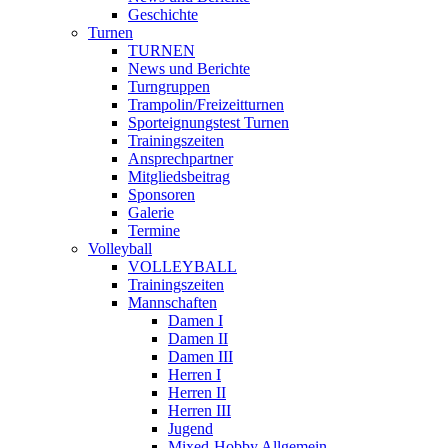
Geschichte
Turnen
TURNEN
News und Berichte
Turngruppen
Trampolin/Freizeitturnen
Sporteignungstest Turnen
Trainingszeiten
Ansprechpartner
Mitgliedsbeitrag
Sponsoren
Galerie
Termine
Volleyball
VOLLEYBALL
Trainingszeiten
Mannschaften
Damen I
Damen II
Damen III
Herren I
Herren II
Herren III
Jugend
Mixed-Hobby Allgemein