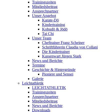
Trainingszeiten
Mitgliedsbeitrag
Ansprechpartner
Unser Angebot
Karate-Dō
Kindertraining
Kobudō & Jōdō
Tai Chi
Unser Team
Cheftrainer Franz Scheiner
Schriftführerin Claudia von Collani
Die Kindertrainer
Kassenwart Jürgen Stark
News und Berichte
Termine
Geschichte & Hintergründe
Pioniere und Sensei
Galerie
Leichtathletik
LEICHTATHLETIK
Trainingszeiten
Ansprechpartner
Mitgliedsbeitrag
News und Berichte
Downloads