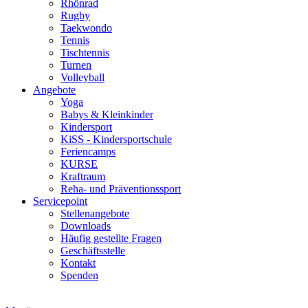
Rhönrad
Rugby
Taekwondo
Tennis
Tischtennis
Turnen
Volleyball
Angebote
Yoga
Babys & Kleinkinder
Kindersport
KiSS - Kindersportschule
Feriencamps
KURSE
Kraftraum
Reha- und Präventionssport
Servicepoint
Stellenangebote
Downloads
Häufig gestellte Fragen
Geschäftsstelle
Kontakt
Spenden