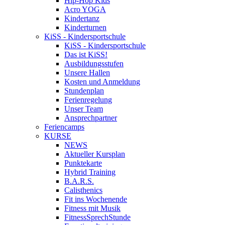
Hip-Hop Kids
Acro YOGA
Kindertanz
Kinderturnen
KiSS - Kindersportschule
KiSS - Kindersportschule
Das ist KiSS!
Ausbildungsstufen
Unsere Hallen
Kosten und Anmeldung
Stundenplan
Ferienregelung
Unser Team
Ansprechpartner
Feriencamps
KURSE
NEWS
Aktueller Kursplan
Punktekarte
Hybrid Training
B.A.R.S.
Calisthenics
Fit ins Wochenende
Fitness mit Musik
FitnessSprechStunde