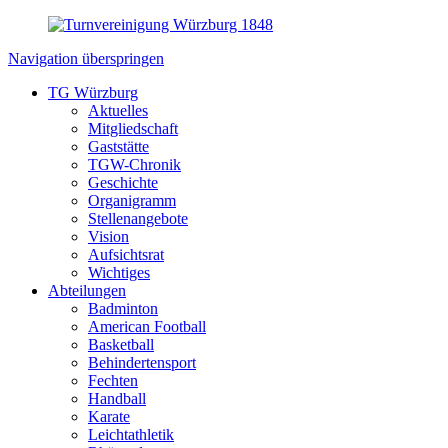
Navigation überspringen
TG Würzburg
Aktuelles
Mitgliedschaft
Gaststätte
TGW-Chronik
Geschichte
Organigramm
Stellenangebote
Vision
Aufsichtsrat
Wichtiges
Abteilungen
Badminton
American Football
Basketball
Behindertensport
Fechten
Handball
Karate
Leichtathletik