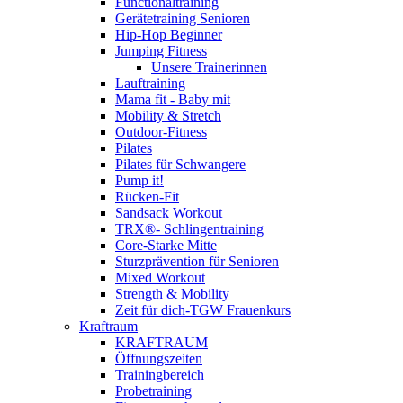
Functionaltraining
Gerätetraining Senioren
Hip-Hop Beginner
Jumping Fitness
Unsere Trainerinnen
Lauftraining
Mama fit - Baby mit
Mobility & Stretch
Outdoor-Fitness
Pilates
Pilates für Schwangere
Pump it!
Rücken-Fit
Sandsack Workout
TRX®- Schlingentraining
Core-Starke Mitte
Sturzprävention für Senioren
Mixed Workout
Strength & Mobility
Zeit für dich-TGW Frauenkurs
Kraftraum
KRAFTRAUM
Öffnungszeiten
Trainingbereich
Probetraining