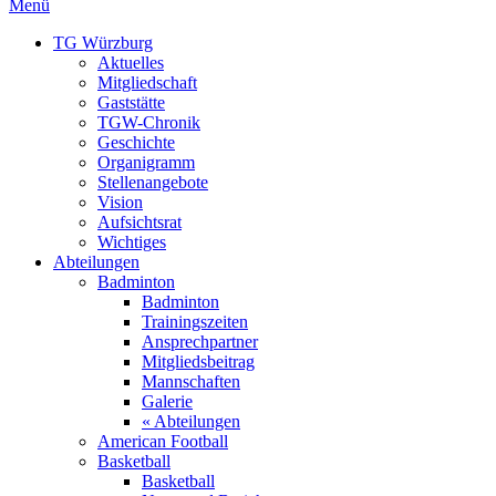
Menü
TG Würzburg
Aktuelles
Mitgliedschaft
Gaststätte
TGW-Chronik
Geschichte
Organigramm
Stellenangebote
Vision
Aufsichtsrat
Wichtiges
Abteilungen
Badminton
Badminton
Trainingszeiten
Ansprechpartner
Mitgliedsbeitrag
Mannschaften
Galerie
« Abteilungen
American Football
Basketball
Basketball