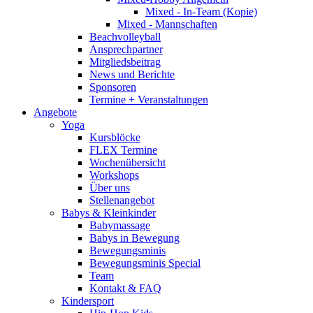
Mixed - In-Team (Kopie)
Mixed - Mannschaften
Beachvolleyball
Ansprechpartner
Mitgliedsbeitrag
News und Berichte
Sponsoren
Termine + Veranstaltungen
Angebote
Yoga
Kursblöcke
FLEX Termine
Wochenübersicht
Workshops
Über uns
Stellenangebot
Babys & Kleinkinder
Babymassage
Babys in Bewegung
Bewegungsminis
Bewegungsminis Special
Team
Kontakt & FAQ
Kindersport