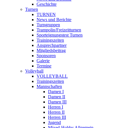
Geschichte
Turnen
TURNEN
News und Berichte
Turngruppen
Trampolin/Freizeitturnen
Sporteignungstest Turnen
Trainingszeiten
Ansprechpartner
Mitgliedsbeitrag
Sponsoren
Galerie
Termine
Volleyball
VOLLEYBALL
Trainingszeiten
Mannschaften
Damen I
Damen II
Damen III
Herren I
Herren II
Herren III
Jugend
Mixed-Hobby Allgemein