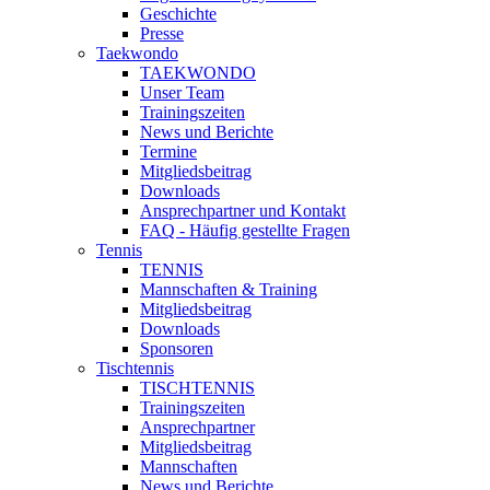
Geschichte
Presse
Taekwondo
TAEKWONDO
Unser Team
Trainingszeiten
News und Berichte
Termine
Mitgliedsbeitrag
Downloads
Ansprechpartner und Kontakt
FAQ - Häufig gestellte Fragen
Tennis
TENNIS
Mannschaften & Training
Mitgliedsbeitrag
Downloads
Sponsoren
Tischtennis
TISCHTENNIS
Trainingszeiten
Ansprechpartner
Mitgliedsbeitrag
Mannschaften
News und Berichte