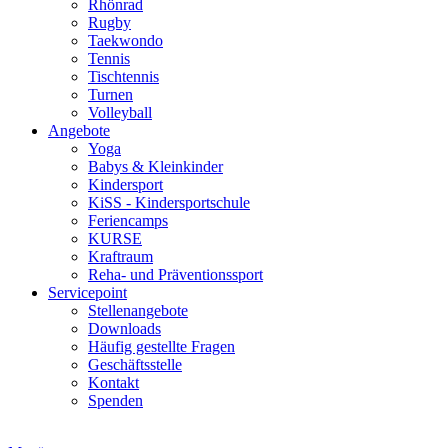
Rhönrad
Rugby
Taekwondo
Tennis
Tischtennis
Turnen
Volleyball
Angebote
Yoga
Babys & Kleinkinder
Kindersport
KiSS - Kindersportschule
Feriencamps
KURSE
Kraftraum
Reha- und Präventionssport
Servicepoint
Stellenangebote
Downloads
Häufig gestellte Fragen
Geschäftsstelle
Kontakt
Spenden