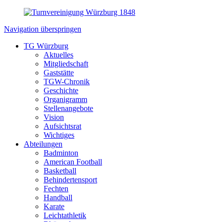
Navigation überspringen
TG Würzburg
Aktuelles
Mitgliedschaft
Gaststätte
TGW-Chronik
Geschichte
Organigramm
Stellenangebote
Vision
Aufsichtsrat
Wichtiges
Abteilungen
Badminton
American Football
Basketball
Behindertensport
Fechten
Handball
Karate
Leichtathletik