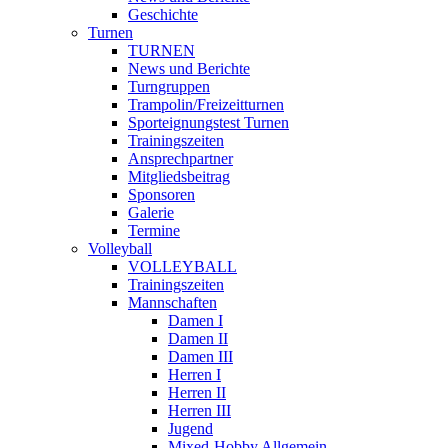
Geschichte
Turnen
TURNEN
News und Berichte
Turngruppen
Trampolin/Freizeitturnen
Sporteignungstest Turnen
Trainingszeiten
Ansprechpartner
Mitgliedsbeitrag
Sponsoren
Galerie
Termine
Volleyball
VOLLEYBALL
Trainingszeiten
Mannschaften
Damen I
Damen II
Damen III
Herren I
Herren II
Herren III
Jugend
Mixed-Hobby Allgemein