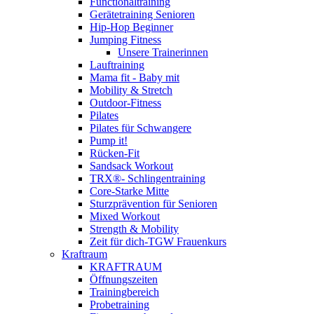
Functionaltraining
Gerätetraining Senioren
Hip-Hop Beginner
Jumping Fitness
Unsere Trainerinnen
Lauftraining
Mama fit - Baby mit
Mobility & Stretch
Outdoor-Fitness
Pilates
Pilates für Schwangere
Pump it!
Rücken-Fit
Sandsack Workout
TRX®- Schlingentraining
Core-Starke Mitte
Sturzprävention für Senioren
Mixed Workout
Strength & Mobility
Zeit für dich-TGW Frauenkurs
Kraftraum
KRAFTRAUM
Öffnungszeiten
Trainingbereich
Probetraining