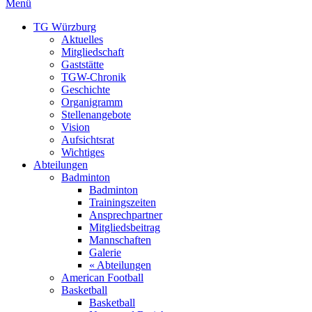
Menü
TG Würzburg
Aktuelles
Mitgliedschaft
Gaststätte
TGW-Chronik
Geschichte
Organigramm
Stellenangebote
Vision
Aufsichtsrat
Wichtiges
Abteilungen
Badminton
Badminton
Trainingszeiten
Ansprechpartner
Mitgliedsbeitrag
Mannschaften
Galerie
« Abteilungen
American Football
Basketball
Basketball