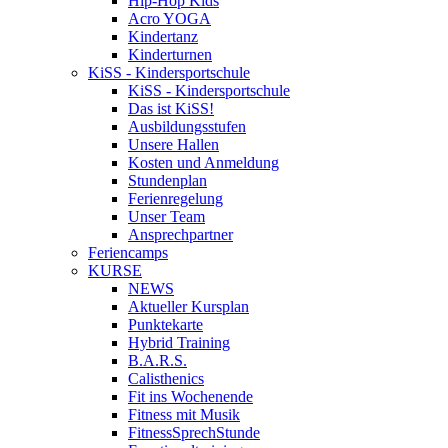
Hip-Hop Kids
Acro YOGA
Kindertanz
Kinderturnen
KiSS - Kindersportschule
KiSS - Kindersportschule
Das ist KiSS!
Ausbildungsstufen
Unsere Hallen
Kosten und Anmeldung
Stundenplan
Ferienregelung
Unser Team
Ansprechpartner
Feriencamps
KURSE
NEWS
Aktueller Kursplan
Punktekarte
Hybrid Training
B.A.R.S.
Calisthenics
Fit ins Wochenende
Fitness mit Musik
FitnessSprechStunde