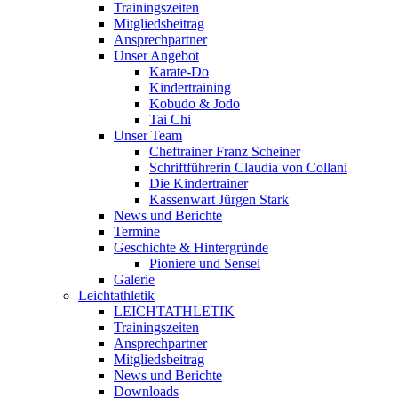
Trainingszeiten
Mitgliedsbeitrag
Ansprechpartner
Unser Angebot
Karate-Dō
Kindertraining
Kobudō & Jōdō
Tai Chi
Unser Team
Cheftrainer Franz Scheiner
Schriftführerin Claudia von Collani
Die Kindertrainer
Kassenwart Jürgen Stark
News und Berichte
Termine
Geschichte & Hintergründe
Pioniere und Sensei
Galerie
Leichtathletik
LEICHTATHLETIK
Trainingszeiten
Ansprechpartner
Mitgliedsbeitrag
News und Berichte
Downloads