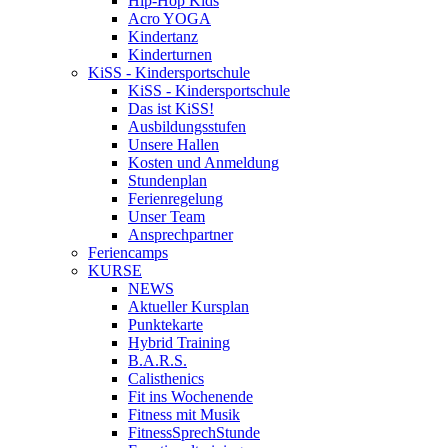
Hip-Hop Kids
Acro YOGA
Kindertanz
Kinderturnen
KiSS - Kindersportschule
KiSS - Kindersportschule
Das ist KiSS!
Ausbildungsstufen
Unsere Hallen
Kosten und Anmeldung
Stundenplan
Ferienregelung
Unser Team
Ansprechpartner
Feriencamps
KURSE
NEWS
Aktueller Kursplan
Punktekarte
Hybrid Training
B.A.R.S.
Calisthenics
Fit ins Wochenende
Fitness mit Musik
FitnessSprechStunde