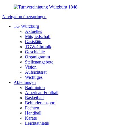
Navigation überspringen
TG Würzburg
Aktuelles
Mitgliedschaft
Gaststätte
TGW-Chronik
Geschichte
Organigramm
Stellenangebote
Vision
Aufsichtsrat
Wichtiges
Abteilungen
Badminton
American Football
Basketball
Behindertensport
Fechten
Handball
Karate
Leichtathletik