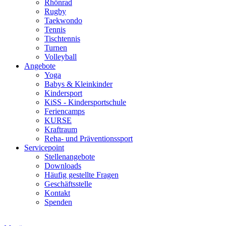
Rhönrad
Rugby
Taekwondo
Tennis
Tischtennis
Turnen
Volleyball
Angebote
Yoga
Babys & Kleinkinder
Kindersport
KiSS - Kindersportschule
Feriencamps
KURSE
Kraftraum
Reha- und Präventionssport
Servicepoint
Stellenangebote
Downloads
Häufig gestellte Fragen
Geschäftsstelle
Kontakt
Spenden