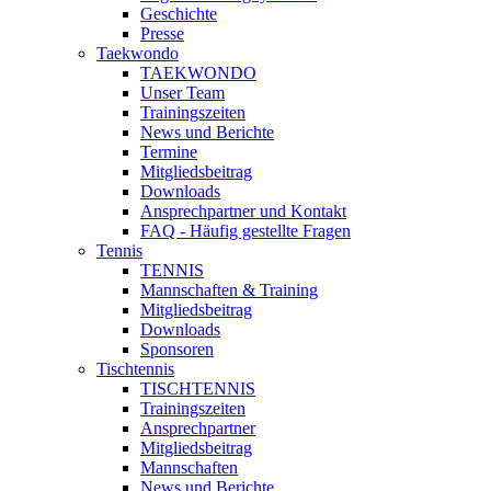
Geschichte
Presse
Taekwondo
TAEKWONDO
Unser Team
Trainingszeiten
News und Berichte
Termine
Mitgliedsbeitrag
Downloads
Ansprechpartner und Kontakt
FAQ - Häufig gestellte Fragen
Tennis
TENNIS
Mannschaften & Training
Mitgliedsbeitrag
Downloads
Sponsoren
Tischtennis
TISCHTENNIS
Trainingszeiten
Ansprechpartner
Mitgliedsbeitrag
Mannschaften
News und Berichte