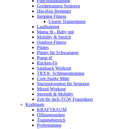
Functionaltraining
Gerätetraining Senioren
Hip-Hop Beginner
Jumping Fitness
Unsere Trainerinnen
Lauftraining
Mama fit - Baby mit
Mobility & Stretch
Outdoor-Fitness
Pilates
Pilates für Schwangere
Pump it!
Rücken-Fit
Sandsack Workout
TRX®- Schlingentraining
Core-Starke Mitte
Sturzprävention für Senioren
Mixed Workout
Strength & Mobility
Zeit für dich-TGW Frauenkurs
Kraftraum
KRAFTRAUM
Öffnungszeiten
Trainingbereich
Probetraining