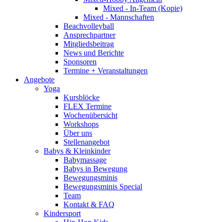
Mixed - In-Team (Kopie)
Mixed - Mannschaften
Beachvolleyball
Ansprechpartner
Mitgliedsbeitrag
News und Berichte
Sponsoren
Termine + Veranstaltungen
Angebote
Yoga
Kursblöcke
FLEX Termine
Wochenübersicht
Workshops
Über uns
Stellenangebot
Babys & Kleinkinder
Babymassage
Babys in Bewegung
Bewegungsminis
Bewegungsminis Special
Team
Kontakt & FAQ
Kindersport