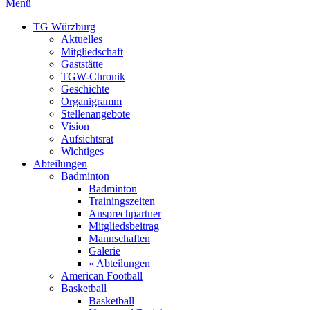
Menü
TG Würzburg
Aktuelles
Mitgliedschaft
Gaststätte
TGW-Chronik
Geschichte
Organigramm
Stellenangebote
Vision
Aufsichtsrat
Wichtiges
Abteilungen
Badminton
Badminton
Trainingszeiten
Ansprechpartner
Mitgliedsbeitrag
Mannschaften
Galerie
« Abteilungen
American Football
Basketball
Basketball