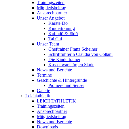
Trainingszeiten
Mitgliedsbeitrag
Ansprechpartner
Unser Angebot
Karate-Dō
Kindertraining
Kobudō & Jōdō
Tai Chi
Unser Team
Cheftrainer Franz Scheiner
Schriftführerin Claudia von Collani
Die Kindertrainer
Kassenwart Jürgen Stark
News und Berichte
Termine
Geschichte & Hintergründe
Pioniere und Sensei
Galerie
Leichtathletik
LEICHTATHLETIK
Trainingszeiten
Ansprechpartner
Mitgliedsbeitrag
News und Berichte
Downloads