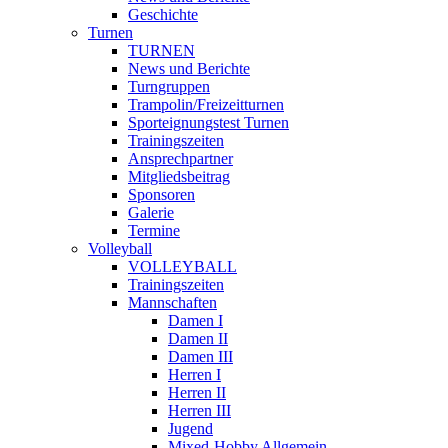
Geschichte
Turnen
TURNEN
News und Berichte
Turngruppen
Trampolin/Freizeitturnen
Sporteignungstest Turnen
Trainingszeiten
Ansprechpartner
Mitgliedsbeitrag
Sponsoren
Galerie
Termine
Volleyball
VOLLEYBALL
Trainingszeiten
Mannschaften
Damen I
Damen II
Damen III
Herren I
Herren II
Herren III
Jugend
Mixed-Hobby Allgemein