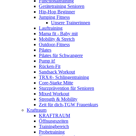
Functionaltraining
Gerätetraining Senioren
Hip-Hop Beginner
Jumping Fitness
Unsere Trainerinnen
Lauftraining
Mama fit - Baby mit
Mobility & Stretch
Outdoor-Fitness
Pilates
Pilates für Schwangere
Pump it!
Rücken-Fit
Sandsack Workout
TRX®- Schlingentraining
Core-Starke Mitte
Sturzprävention für Senioren
Mixed Workout
Strength & Mobility
Zeit für dich-TGW Frauenkurs
Kraftraum
KRAFTRAUM
Öffnungszeiten
Trainingbereich
Probetraining