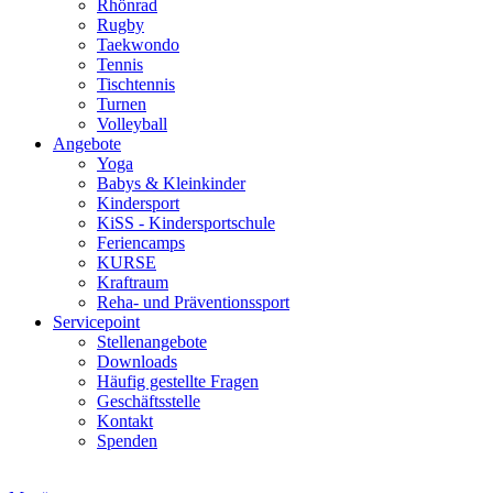
Rhönrad
Rugby
Taekwondo
Tennis
Tischtennis
Turnen
Volleyball
Angebote
Yoga
Babys & Kleinkinder
Kindersport
KiSS - Kindersportschule
Feriencamps
KURSE
Kraftraum
Reha- und Präventionssport
Servicepoint
Stellenangebote
Downloads
Häufig gestellte Fragen
Geschäftsstelle
Kontakt
Spenden