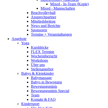
Mixed - In-Team (Kopie)
Mixed - Mannschaften
Beachvolleyball
Ansprechpartner
Mitgliedsbeitrag
News und Berichte
Sponsoren
Termine + Veranstaltungen
Angebote
Yoga
Kursblöcke
FLEX Termine
Wochenübersicht
Workshops
Über uns
Stellenangebot
Babys & Kleinkinder
Babymassage
Babys in Bewegung
Bewegungsminis
Bewegungsminis Special
Team
Kontakt & FAQ
Kindersport