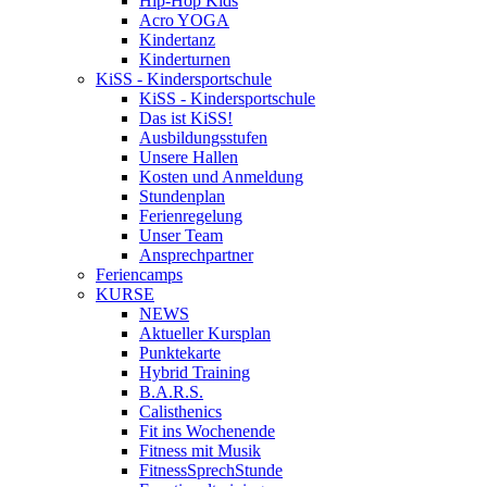
Hip-Hop Kids
Acro YOGA
Kindertanz
Kinderturnen
KiSS - Kindersportschule
KiSS - Kindersportschule
Das ist KiSS!
Ausbildungsstufen
Unsere Hallen
Kosten und Anmeldung
Stundenplan
Ferienregelung
Unser Team
Ansprechpartner
Feriencamps
KURSE
NEWS
Aktueller Kursplan
Punktekarte
Hybrid Training
B.A.R.S.
Calisthenics
Fit ins Wochenende
Fitness mit Musik
FitnessSprechStunde