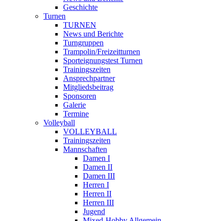
Geschichte
Turnen
TURNEN
News und Berichte
Turngruppen
Trampolin/Freizeitturnen
Sporteignungstest Turnen
Trainingszeiten
Ansprechpartner
Mitgliedsbeitrag
Sponsoren
Galerie
Termine
Volleyball
VOLLEYBALL
Trainingszeiten
Mannschaften
Damen I
Damen II
Damen III
Herren I
Herren II
Herren III
Jugend
Mixed-Hobby Allgemein