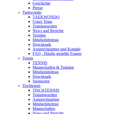
Geschichte
Presse
Taekwondo
TAEKWONDO
Unser Team
Trainingszeiten
News und Berichte
Termine
Mitgliedsbeitrag
Downloads
Ansprechpartner und Kontakt
FAQ - Häufig gestellte Fragen
Tennis
TENNIS
Mannschaften & Training
Mitgliedsbeitrag
Downloads
Sponsoren
Tischtennis
TISCHTENNIS
Trainingszeiten
Ansprechpartner
Mitgliedsbeitrag
Mannschaften
News und Berichte