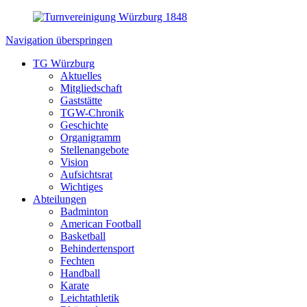
Navigation überspringen
TG Würzburg
Aktuelles
Mitgliedschaft
Gaststätte
TGW-Chronik
Geschichte
Organigramm
Stellenangebote
Vision
Aufsichtsrat
Wichtiges
Abteilungen
Badminton
American Football
Basketball
Behindertensport
Fechten
Handball
Karate
Leichtathletik