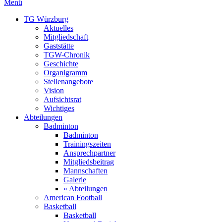
Menü
TG Würzburg
Aktuelles
Mitgliedschaft
Gaststätte
TGW-Chronik
Geschichte
Organigramm
Stellenangebote
Vision
Aufsichtsrat
Wichtiges
Abteilungen
Badminton
Badminton
Trainingszeiten
Ansprechpartner
Mitgliedsbeitrag
Mannschaften
Galerie
« Abteilungen
American Football
Basketball
Basketball