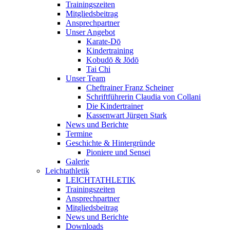
Trainingszeiten
Mitgliedsbeitrag
Ansprechpartner
Unser Angebot
Karate-Dō
Kindertraining
Kobudō & Jōdō
Tai Chi
Unser Team
Cheftrainer Franz Scheiner
Schriftführerin Claudia von Collani
Die Kindertrainer
Kassenwart Jürgen Stark
News und Berichte
Termine
Geschichte & Hintergründe
Pioniere und Sensei
Galerie
Leichtathletik
LEICHTATHLETIK
Trainingszeiten
Ansprechpartner
Mitgliedsbeitrag
News und Berichte
Downloads