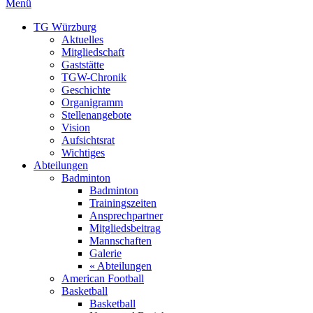
Menü
TG Würzburg
Aktuelles
Mitgliedschaft
Gaststätte
TGW-Chronik
Geschichte
Organigramm
Stellenangebote
Vision
Aufsichtsrat
Wichtiges
Abteilungen
Badminton
Badminton
Trainingszeiten
Ansprechpartner
Mitgliedsbeitrag
Mannschaften
Galerie
« Abteilungen
American Football
Basketball
Basketball