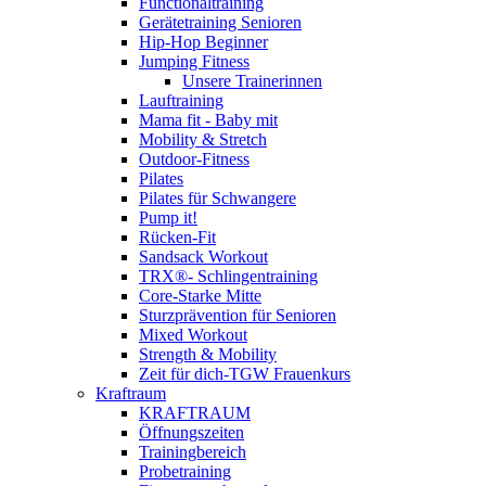
Functionaltraining
Gerätetraining Senioren
Hip-Hop Beginner
Jumping Fitness
Unsere Trainerinnen
Lauftraining
Mama fit - Baby mit
Mobility & Stretch
Outdoor-Fitness
Pilates
Pilates für Schwangere
Pump it!
Rücken-Fit
Sandsack Workout
TRX®- Schlingentraining
Core-Starke Mitte
Sturzprävention für Senioren
Mixed Workout
Strength & Mobility
Zeit für dich-TGW Frauenkurs
Kraftraum
KRAFTRAUM
Öffnungszeiten
Trainingbereich
Probetraining