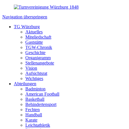
Navigation überspringen
TG Würzburg
Aktuelles
Mitgliedschaft
Gaststätte
TGW-Chronik
Geschichte
Organigramm
Stellenangebote
Vision
Aufsichtsrat
Wichtiges
Abteilungen
Badminton
American Football
Basketball
Behindertensport
Fechten
Handball
Karate
Leichtathletik