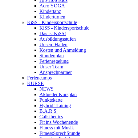
Hip-Hop Kids
Acro YOGA
Kindertanz
Kinderturnen
KiSS - Kindersportschule
KiSS - Kindersportschule
Das ist KiSS!
Ausbildungsstufen
Unsere Hallen
Kosten und Anmeldung
Stundenplan
Ferienregelung
Unser Team
Ansprechpartner
Feriencamps
KURSE
NEWS
Aktueller Kursplan
Punktekarte
Hybrid Training
B.A.R.S.
Calisthenics
Fit ins Wochenende
Fitness mit Musik
FitnessSprechStunde