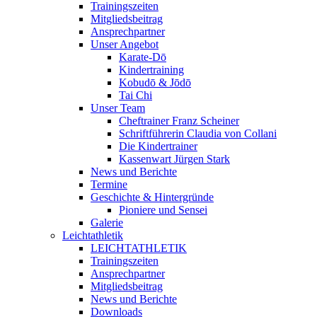
Trainingszeiten
Mitgliedsbeitrag
Ansprechpartner
Unser Angebot
Karate-Dō
Kindertraining
Kobudō & Jōdō
Tai Chi
Unser Team
Cheftrainer Franz Scheiner
Schriftführerin Claudia von Collani
Die Kindertrainer
Kassenwart Jürgen Stark
News und Berichte
Termine
Geschichte & Hintergründe
Pioniere und Sensei
Galerie
Leichtathletik
LEICHTATHLETIK
Trainingszeiten
Ansprechpartner
Mitgliedsbeitrag
News und Berichte
Downloads