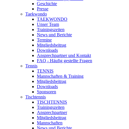
Geschichte
Presse
Taekwondo
TAEKWONDO
Unser Team
Trainingszeiten
News und Berichte
Termine
Mitgliedsbeitrag
Downloads
Ansprechpartner und Kontakt
FAQ - Häufig gestellte Fragen
Tennis
TENNIS
Mannschaften & Training
Mitgliedsbeitrag
Downloads
Sponsoren
Tischtennis
TISCHTENNIS
Trainingszeiten
Ansprechpartner
Mitgliedsbeitrag
Mannschaften
News und Berichte