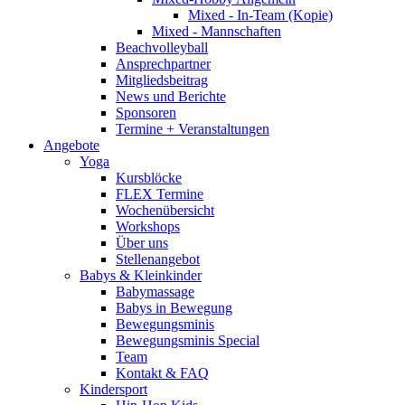
Mixed - In-Team (Kopie)
Mixed - Mannschaften
Beachvolleyball
Ansprechpartner
Mitgliedsbeitrag
News und Berichte
Sponsoren
Termine + Veranstaltungen
Angebote
Yoga
Kursblöcke
FLEX Termine
Wochenübersicht
Workshops
Über uns
Stellenangebot
Babys & Kleinkinder
Babymassage
Babys in Bewegung
Bewegungsminis
Bewegungsminis Special
Team
Kontakt & FAQ
Kindersport