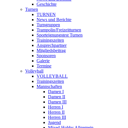
Geschichte
Turnen
TURNEN
News und Berichte
Turngruppen
Trampolin/Freizeitturnen
Sporteignungstest Turnen
Trainingszeiten
Ansprechpartner
Mitgliedsbeitrag
Sponsoren
Galerie
Termine
Volleyball
VOLLEYBALL
Trainingszeiten
Mannschaften
Damen I
Damen II
Damen III
Herren I
Herren II
Herren III
Jugend
Mixed-Hobby Allgemein