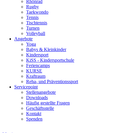
Rhönrad
Rugby
Taekwondo
Tennis
Tischtennis
Turnen
Volleyball
Angebote
Yoga
Babys & Kleinkinder
Kindersport
KiSS - Kindersportschule
Feriencamps
KURSE
Kraftraum
Reha- und Präventionssport
Servicepoint
Stellenangebote
Downloads
Häufig gestellte Fragen
Geschäftsstelle
Kontakt
Spenden