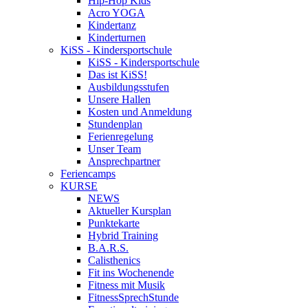
Hip-Hop Kids
Acro YOGA
Kindertanz
Kinderturnen
KiSS - Kindersportschule
KiSS - Kindersportschule
Das ist KiSS!
Ausbildungsstufen
Unsere Hallen
Kosten und Anmeldung
Stundenplan
Ferienregelung
Unser Team
Ansprechpartner
Feriencamps
KURSE
NEWS
Aktueller Kursplan
Punktekarte
Hybrid Training
B.A.R.S.
Calisthenics
Fit ins Wochenende
Fitness mit Musik
FitnessSprechStunde