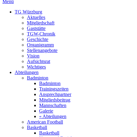
Menü
TG Würzburg
Aktuelles
Mitgliedschaft
Gaststätte
TGW-Chronik
Geschichte
Organigramm
Stellenangebote
Vision
Aufsichtsrat
Wichtiges
Abteilungen
Badminton
Badminton
Trainingszeiten
Ansprechpartner
Mitgliedsbeitrag
Mannschaften
Galerie
« Abteilungen
American Football
Basketball
Basketball