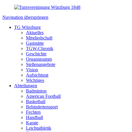
Navigation überspringen
TG Würzburg
Aktuelles
Mitgliedschaft
Gaststätte
TGW-Chronik
Geschichte
Organigramm
Stellenangebote
Vision
Aufsichtsrat
Wichtiges
Abteilungen
Badminton
American Football
Basketball
Behindertensport
Fechten
Handball
Karate
Leichtathletik