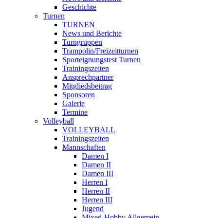
Geschichte
Turnen
TURNEN
News und Berichte
Turngruppen
Trampolin/Freizeitturnen
Sporteignungstest Turnen
Trainingszeiten
Ansprechpartner
Mitgliedsbeitrag
Sponsoren
Galerie
Termine
Volleyball
VOLLEYBALL
Trainingszeiten
Mannschaften
Damen I
Damen II
Damen III
Herren I
Herren II
Herren III
Jugend
Mixed-Hobby Allgemein