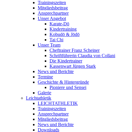
Trainingszeiten
Mitgliedsbeitrag
Ansprechpartner
Unser Angebot
Karate-Dō
Kindertraining
Kobudō & Jōdō
Tai Chi
Unser Team
Cheftrainer Franz Scheiner
Schriftführerin Claudia von Collani
Die Kindertrainer
Kassenwart Jürgen Stark
News und Berichte
Termine
Geschichte & Hintergründe
Pioniere und Sensei
Galerie
Leichtathletik
LEICHTATHLETIK
Trainingszeiten
Ansprechpartner
Mitgliedsbeitrag
News und Berichte
Downloads