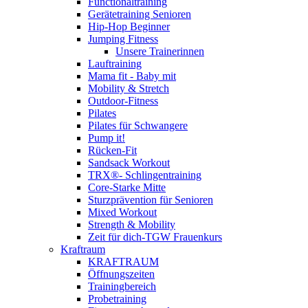
Functionaltraining
Gerätetraining Senioren
Hip-Hop Beginner
Jumping Fitness
Unsere Trainerinnen
Lauftraining
Mama fit - Baby mit
Mobility & Stretch
Outdoor-Fitness
Pilates
Pilates für Schwangere
Pump it!
Rücken-Fit
Sandsack Workout
TRX®- Schlingentraining
Core-Starke Mitte
Sturzprävention für Senioren
Mixed Workout
Strength & Mobility
Zeit für dich-TGW Frauenkurs
Kraftraum
KRAFTRAUM
Öffnungszeiten
Trainingbereich
Probetraining