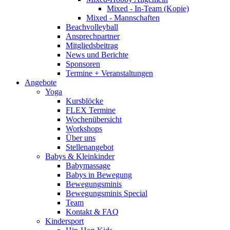
Mixed - In-Team (Kopie)
Mixed - Mannschaften
Beachvolleyball
Ansprechpartner
Mitgliedsbeitrag
News und Berichte
Sponsoren
Termine + Veranstaltungen
Angebote
Yoga
Kursblöcke
FLEX Termine
Wochenübersicht
Workshops
Über uns
Stellenangebot
Babys & Kleinkinder
Babymassage
Babys in Bewegung
Bewegungsminis
Bewegungsminis Special
Team
Kontakt & FAQ
Kindersport