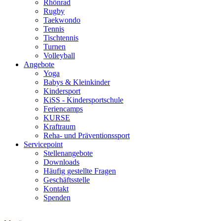
Rhönrad
Rugby
Taekwondo
Tennis
Tischtennis
Turnen
Volleyball
Angebote
Yoga
Babys & Kleinkinder
Kindersport
KiSS - Kindersportschule
Feriencamps
KURSE
Kraftraum
Reha- und Präventionssport
Servicepoint
Stellenangebote
Downloads
Häufig gestellte Fragen
Geschäftsstelle
Kontakt
Spenden