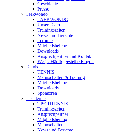
Geschichte
Presse
Taekwondo
TAEKWONDO
Unser Team
Trainingszeiten
News und Berichte
Termine
Mitgliedsbeitrag
Downloads
Ansprechpartner und Kontakt
FAQ - Häufig gestellte Fragen
Tennis
TENNIS
Mannschaften & Training
Mitgliedsbeitrag
Downloads
Sponsoren
Tischtennis
TISCHTENNIS
Trainingszeiten
Ansprechpartner
Mitgliedsbeitrag
Mannschaften
News und Berichte