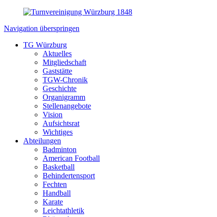
Navigation überspringen
TG Würzburg
Aktuelles
Mitgliedschaft
Gaststätte
TGW-Chronik
Geschichte
Organigramm
Stellenangebote
Vision
Aufsichtsrat
Wichtiges
Abteilungen
Badminton
American Football
Basketball
Behindertensport
Fechten
Handball
Karate
Leichtathletik