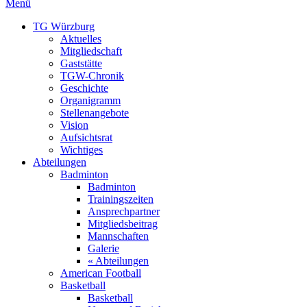
Menü
TG Würzburg
Aktuelles
Mitgliedschaft
Gaststätte
TGW-Chronik
Geschichte
Organigramm
Stellenangebote
Vision
Aufsichtsrat
Wichtiges
Abteilungen
Badminton
Badminton
Trainingszeiten
Ansprechpartner
Mitgliedsbeitrag
Mannschaften
Galerie
« Abteilungen
American Football
Basketball
Basketball