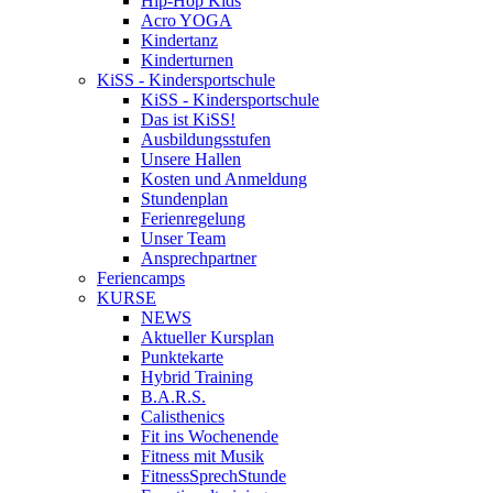
Hip-Hop Kids
Acro YOGA
Kindertanz
Kinderturnen
KiSS - Kindersportschule
KiSS - Kindersportschule
Das ist KiSS!
Ausbildungsstufen
Unsere Hallen
Kosten und Anmeldung
Stundenplan
Ferienregelung
Unser Team
Ansprechpartner
Feriencamps
KURSE
NEWS
Aktueller Kursplan
Punktekarte
Hybrid Training
B.A.R.S.
Calisthenics
Fit ins Wochenende
Fitness mit Musik
FitnessSprechStunde