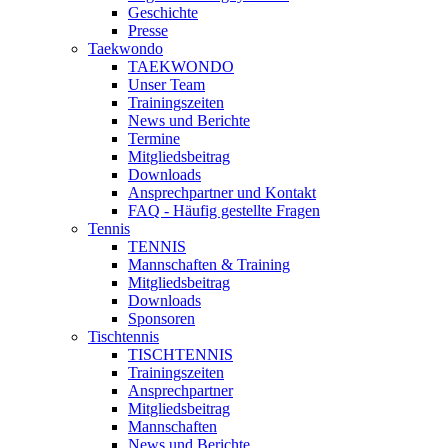
Geschichte
Presse
Taekwondo
TAEKWONDO
Unser Team
Trainingszeiten
News und Berichte
Termine
Mitgliedsbeitrag
Downloads
Ansprechpartner und Kontakt
FAQ - Häufig gestellte Fragen
Tennis
TENNIS
Mannschaften & Training
Mitgliedsbeitrag
Downloads
Sponsoren
Tischtennis
TISCHTENNIS
Trainingszeiten
Ansprechpartner
Mitgliedsbeitrag
Mannschaften
News und Berichte