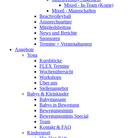
Mixed - In-Team (Kopie)
Mixed - Mannschaften
Beachvolleyball
Ansprechpartner
Mitgliedsbeitrag
News und Berichte
Sponsoren
Termine + Veranstaltungen
Angebote
Yoga
Kursblöcke
FLEX Termine
Wochenübersicht
Workshops
Über uns
Stellenangebot
Babys & Kleinkinder
Babymassage
Babys in Bewegung
Bewegungsminis
Bewegungsminis Special
Team
Kontakt & FAQ
Kindersport