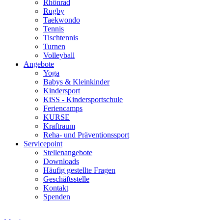
Rhönrad
Rugby
Taekwondo
Tennis
Tischtennis
Turnen
Volleyball
Angebote
Yoga
Babys & Kleinkinder
Kindersport
KiSS - Kindersportschule
Feriencamps
KURSE
Kraftraum
Reha- und Präventionssport
Servicepoint
Stellenangebote
Downloads
Häufig gestellte Fragen
Geschäftsstelle
Kontakt
Spenden