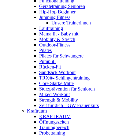
Functionaltraining
Gerätetraining Senioren
Hip-Hop Beginner
Jumping Fitness
Unsere Trainerinnen
Lauftraining
Mama fit - Baby mit
Mobility & Stretch
Outdoor-Fitness
Pilates
Pilates für Schwangere
Pump it!
Rücken-Fit
Sandsack Workout
TRX®- Schlingentraining
Core-Starke Mitte
Sturzprävention für Senioren
Mixed Workout
Strength & Mobility
Zeit für dich-TGW Frauenkurs
Kraftraum
KRAFTRAUM
Öffnungszeiten
Trainingbereich
Probetraining