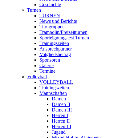
Geschichte
Turnen
TURNEN
News und Berichte
Turngruppen
Trampolin/Freizeitturnen
Sporteignungstest Turnen
Trainingszeiten
Ansprechpartner
Mitgliedsbeitrag
Sponsoren
Galerie
Termine
Volleyball
VOLLEYBALL
Trainingszeiten
Mannschaften
Damen I
Damen II
Damen III
Herren I
Herren II
Herren III
Jugend
Mixed-Hobby Allgemein