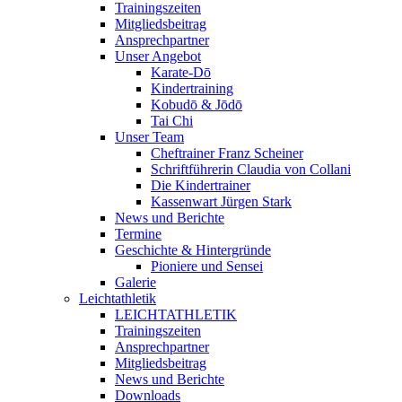
Trainingszeiten
Mitgliedsbeitrag
Ansprechpartner
Unser Angebot
Karate-Dō
Kindertraining
Kobudō & Jōdō
Tai Chi
Unser Team
Cheftrainer Franz Scheiner
Schriftführerin Claudia von Collani
Die Kindertrainer
Kassenwart Jürgen Stark
News und Berichte
Termine
Geschichte & Hintergründe
Pioniere und Sensei
Galerie
Leichtathletik
LEICHTATHLETIK
Trainingszeiten
Ansprechpartner
Mitgliedsbeitrag
News und Berichte
Downloads