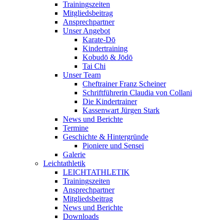
Trainingszeiten
Mitgliedsbeitrag
Ansprechpartner
Unser Angebot
Karate-Dō
Kindertraining
Kobudō & Jōdō
Tai Chi
Unser Team
Cheftrainer Franz Scheiner
Schriftführerin Claudia von Collani
Die Kindertrainer
Kassenwart Jürgen Stark
News und Berichte
Termine
Geschichte & Hintergründe
Pioniere und Sensei
Galerie
Leichtathletik
LEICHTATHLETIK
Trainingszeiten
Ansprechpartner
Mitgliedsbeitrag
News und Berichte
Downloads