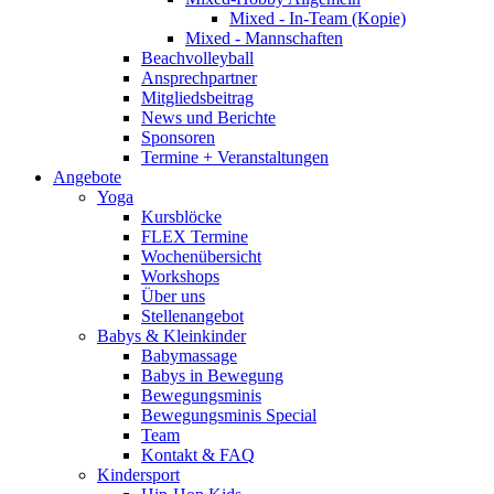
Mixed - In-Team (Kopie)
Mixed - Mannschaften
Beachvolleyball
Ansprechpartner
Mitgliedsbeitrag
News und Berichte
Sponsoren
Termine + Veranstaltungen
Angebote
Yoga
Kursblöcke
FLEX Termine
Wochenübersicht
Workshops
Über uns
Stellenangebot
Babys & Kleinkinder
Babymassage
Babys in Bewegung
Bewegungsminis
Bewegungsminis Special
Team
Kontakt & FAQ
Kindersport