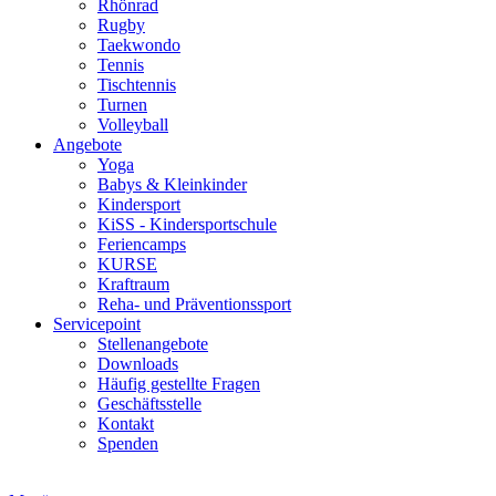
Rhönrad
Rugby
Taekwondo
Tennis
Tischtennis
Turnen
Volleyball
Angebote
Yoga
Babys & Kleinkinder
Kindersport
KiSS - Kindersportschule
Feriencamps
KURSE
Kraftraum
Reha- und Präventionssport
Servicepoint
Stellenangebote
Downloads
Häufig gestellte Fragen
Geschäftsstelle
Kontakt
Spenden