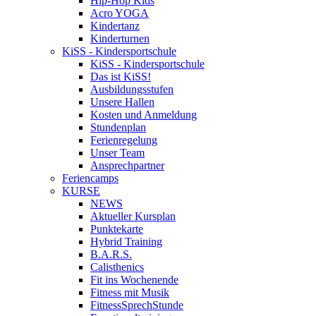
Hip-Hop Kids
Acro YOGA
Kindertanz
Kinderturnen
KiSS - Kindersportschule
KiSS - Kindersportschule
Das ist KiSS!
Ausbildungsstufen
Unsere Hallen
Kosten und Anmeldung
Stundenplan
Ferienregelung
Unser Team
Ansprechpartner
Feriencamps
KURSE
NEWS
Aktueller Kursplan
Punktekarte
Hybrid Training
B.A.R.S.
Calisthenics
Fit ins Wochenende
Fitness mit Musik
FitnessSprechStunde