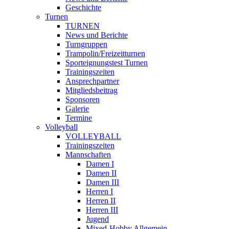
Geschichte
Turnen
TURNEN
News und Berichte
Turngruppen
Trampolin/Freizeitturnen
Sporteignungstest Turnen
Trainingszeiten
Ansprechpartner
Mitgliedsbeitrag
Sponsoren
Galerie
Termine
Volleyball
VOLLEYBALL
Trainingszeiten
Mannschaften
Damen I
Damen II
Damen III
Herren I
Herren II
Herren III
Jugend
Mixed-Hobby Allgemein