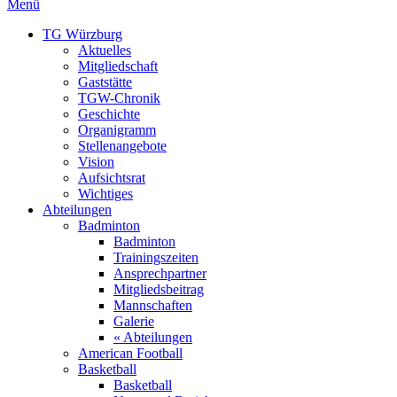
Menü
TG Würzburg
Aktuelles
Mitgliedschaft
Gaststätte
TGW-Chronik
Geschichte
Organigramm
Stellenangebote
Vision
Aufsichtsrat
Wichtiges
Abteilungen
Badminton
Badminton
Trainingszeiten
Ansprechpartner
Mitgliedsbeitrag
Mannschaften
Galerie
« Abteilungen
American Football
Basketball
Basketball