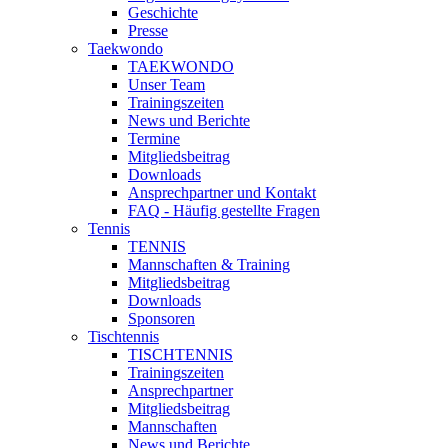
Geschichte
Presse
Taekwondo
TAEKWONDO
Unser Team
Trainingszeiten
News und Berichte
Termine
Mitgliedsbeitrag
Downloads
Ansprechpartner und Kontakt
FAQ - Häufig gestellte Fragen
Tennis
TENNIS
Mannschaften & Training
Mitgliedsbeitrag
Downloads
Sponsoren
Tischtennis
TISCHTENNIS
Trainingszeiten
Ansprechpartner
Mitgliedsbeitrag
Mannschaften
News und Berichte