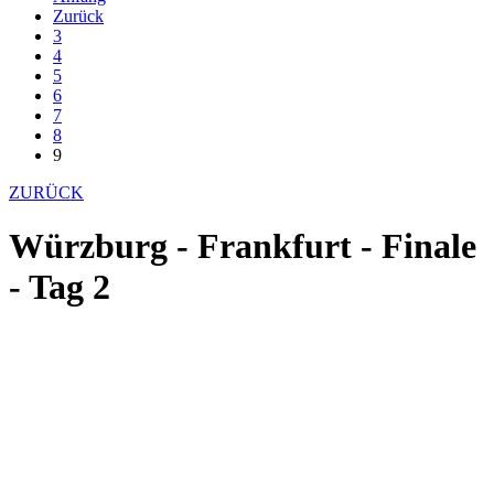
Zurück
3
4
5
6
7
8
9
ZURÜCK
Würzburg - Frankfurt - Finale
- Tag 2