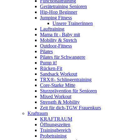
Functionaltraining
Gerätetraining Senioren
Hip-Hop Beginner
Jumping Fitness
Unsere Trainerinnen
Lauftraining
Mama fit - Baby mit
Mobility & Stretch
Outdoor-Fitness
Pilates
Pilates für Schwangere
Pump it!
Rücken-Fit
Sandsack Workout
TRX®- Schlingentraining
Core-Starke Mitte
Sturzprävention für Senioren
Mixed Workout
Strength & Mobility
Zeit für dich-TGW Frauenkurs
Kraftraum
KRAFTRAUM
Öffnungszeiten
Trainingbereich
Probetraining