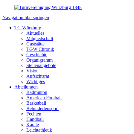
Navigation überspringen
TG Würzburg
Aktuelles
Mitgliedschaft
Gaststätte
TGW-Chronik
Geschichte
Organigramm
Stellenangebote
Vision
Aufsichtsrat
Wichtiges
Abteilungen
Badminton
American Football
Basketball
Behindertensport
Fechten
Handball
Karate
Leichtathletik