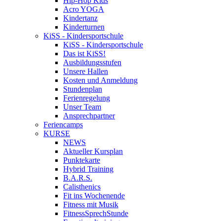
Hip-Hop Kids
Acro YOGA
Kindertanz
Kinderturnen
KiSS - Kindersportschule
KiSS - Kindersportschule
Das ist KiSS!
Ausbildungsstufen
Unsere Hallen
Kosten und Anmeldung
Stundenplan
Ferienregelung
Unser Team
Ansprechpartner
Feriencamps
KURSE
NEWS
Aktueller Kursplan
Punktekarte
Hybrid Training
B.A.R.S.
Calisthenics
Fit ins Wochenende
Fitness mit Musik
FitnessSprechStunde