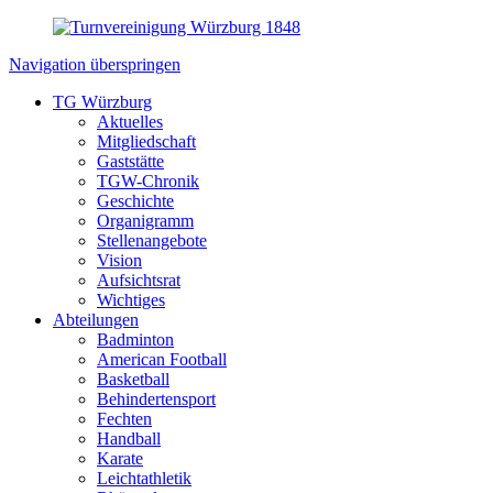
Navigation überspringen
TG Würzburg
Aktuelles
Mitgliedschaft
Gaststätte
TGW-Chronik
Geschichte
Organigramm
Stellenangebote
Vision
Aufsichtsrat
Wichtiges
Abteilungen
Badminton
American Football
Basketball
Behindertensport
Fechten
Handball
Karate
Leichtathletik