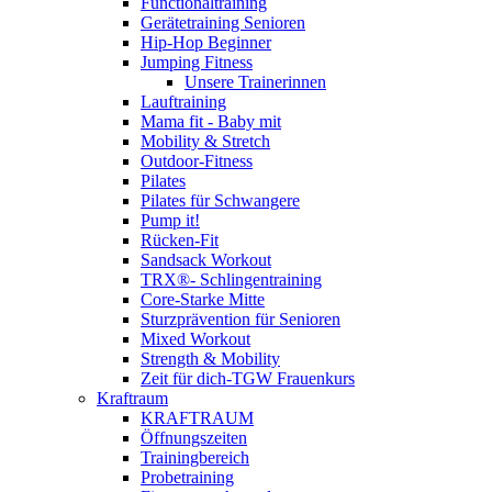
Functionaltraining
Gerätetraining Senioren
Hip-Hop Beginner
Jumping Fitness
Unsere Trainerinnen
Lauftraining
Mama fit - Baby mit
Mobility & Stretch
Outdoor-Fitness
Pilates
Pilates für Schwangere
Pump it!
Rücken-Fit
Sandsack Workout
TRX®- Schlingentraining
Core-Starke Mitte
Sturzprävention für Senioren
Mixed Workout
Strength & Mobility
Zeit für dich-TGW Frauenkurs
Kraftraum
KRAFTRAUM
Öffnungszeiten
Trainingbereich
Probetraining