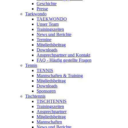
Geschichte
Presse
Taekwondo
TAEKWONDO
Unser Team
Trainingszeiten
News und Berichte
Termine
Mitgliedsbeitrag
Downloads
Ansprechpartner und Kontakt
FAQ - Häufig gestellte Fragen
Tennis
TENNIS
Mannschaften & Training
Mitgliedsbeitrag
Downloads
Sponsoren
Tischtennis
TISCHTENNIS
Trainingszeiten
Ansprechpartner
Mitgliedsbeitrag
Mannschaften
News und Berichte