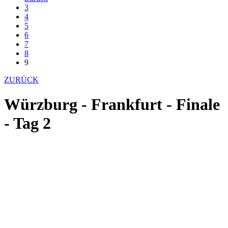
3
4
5
6
7
8
9
ZURÜCK
Würzburg - Frankfurt - Finale
- Tag 2