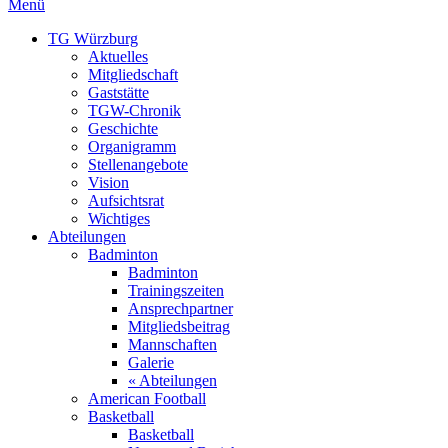
Menü
TG Würzburg
Aktuelles
Mitgliedschaft
Gaststätte
TGW-Chronik
Geschichte
Organigramm
Stellenangebote
Vision
Aufsichtsrat
Wichtiges
Abteilungen
Badminton
Badminton
Trainingszeiten
Ansprechpartner
Mitgliedsbeitrag
Mannschaften
Galerie
« Abteilungen
American Football
Basketball
Basketball