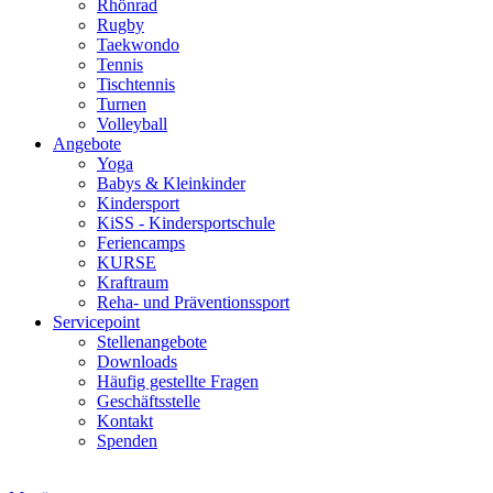
Rhönrad
Rugby
Taekwondo
Tennis
Tischtennis
Turnen
Volleyball
Angebote
Yoga
Babys & Kleinkinder
Kindersport
KiSS - Kindersportschule
Feriencamps
KURSE
Kraftraum
Reha- und Präventionssport
Servicepoint
Stellenangebote
Downloads
Häufig gestellte Fragen
Geschäftsstelle
Kontakt
Spenden