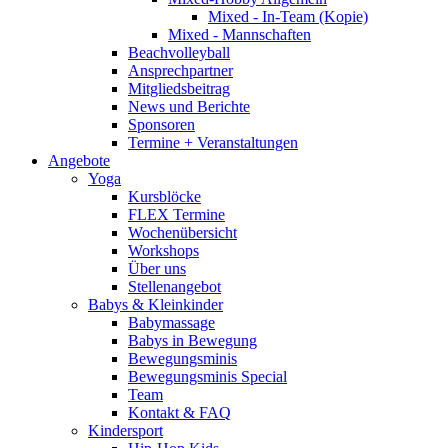
Mixed - In-Team (Kopie)
Mixed - Mannschaften
Beachvolleyball
Ansprechpartner
Mitgliedsbeitrag
News und Berichte
Sponsoren
Termine + Veranstaltungen
Angebote
Yoga
Kursblöcke
FLEX Termine
Wochenübersicht
Workshops
Über uns
Stellenangebot
Babys & Kleinkinder
Babymassage
Babys in Bewegung
Bewegungsminis
Bewegungsminis Special
Team
Kontakt & FAQ
Kindersport