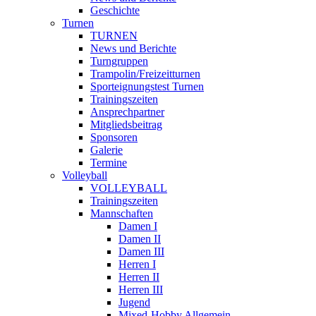
Geschichte
Turnen
TURNEN
News und Berichte
Turngruppen
Trampolin/Freizeitturnen
Sporteignungstest Turnen
Trainingszeiten
Ansprechpartner
Mitgliedsbeitrag
Sponsoren
Galerie
Termine
Volleyball
VOLLEYBALL
Trainingszeiten
Mannschaften
Damen I
Damen II
Damen III
Herren I
Herren II
Herren III
Jugend
Mixed-Hobby Allgemein