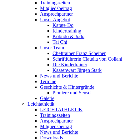
Trainingszeiten
Mitgliedsbeitrag
Ansprechpartner
Unser Angebot
Karate-Dō
Kindertraining
Kobudō & Jōdō
Tai Chi
Unser Team
Cheftrainer Franz Scheiner
Schriftführerin Claudia von Collani
Die Kindertrainer
Kassenwart Jürgen Stark
News und Berichte
Termine
Geschichte & Hintergründe
Pioniere und Sensei
Galerie
Leichtathletik
LEICHTATHLETIK
Trainingszeiten
Ansprechpartner
Mitgliedsbeitrag
News und Berichte
Downloads