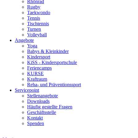
Rhönrad
Rugby
Taekwondo
Tennis
Tischtennis
Turnen
Volleyball
Angebote
Yoga
Babys & Kleinkinder
Kindersport
KiSS - Kindersportschule
Feriencamps
KURSE
Kraftraum
Reha- und Präventionssport
Servicepoint
Stellenangebote
Downloads
Häufig gestellte Fragen
Geschäftsstelle
Kontakt
Spenden