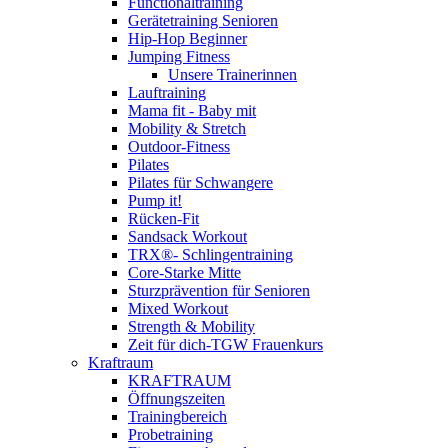
Functionaltraining
Gerätetraining Senioren
Hip-Hop Beginner
Jumping Fitness
Unsere Trainerinnen
Lauftraining
Mama fit - Baby mit
Mobility & Stretch
Outdoor-Fitness
Pilates
Pilates für Schwangere
Pump it!
Rücken-Fit
Sandsack Workout
TRX®- Schlingentraining
Core-Starke Mitte
Sturzprävention für Senioren
Mixed Workout
Strength & Mobility
Zeit für dich-TGW Frauenkurs
Kraftraum
KRAFTRAUM
Öffnungszeiten
Trainingbereich
Probetraining