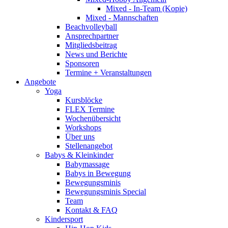
Mixed - In-Team (Kopie)
Mixed - Mannschaften
Beachvolleyball
Ansprechpartner
Mitgliedsbeitrag
News und Berichte
Sponsoren
Termine + Veranstaltungen
Angebote
Yoga
Kursblöcke
FLEX Termine
Wochenübersicht
Workshops
Über uns
Stellenangebot
Babys & Kleinkinder
Babymassage
Babys in Bewegung
Bewegungsminis
Bewegungsminis Special
Team
Kontakt & FAQ
Kindersport