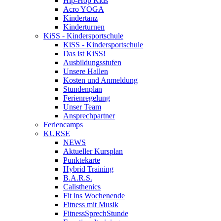
Hip-Hop Kids
Acro YOGA
Kindertanz
Kinderturnen
KiSS - Kindersportschule
KiSS - Kindersportschule
Das ist KiSS!
Ausbildungsstufen
Unsere Hallen
Kosten und Anmeldung
Stundenplan
Ferienregelung
Unser Team
Ansprechpartner
Feriencamps
KURSE
NEWS
Aktueller Kursplan
Punktekarte
Hybrid Training
B.A.R.S.
Calisthenics
Fit ins Wochenende
Fitness mit Musik
FitnessSprechStunde