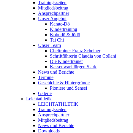
Trainingszeiten
Mitgliedsbeitrag
Ansprechpartner
Unser Angebot
Karate-Dō
Kindertraining
Kobudō & Jōdō
Tai Chi
Unser Team
Cheftrainer Franz Scheiner
Schriftführerin Claudia von Collani
Die Kindertrainer
Kassenwart Jürgen Stark
News und Berichte
Termine
Geschichte & Hintergründe
Pioniere und Sensei
Galerie
Leichtathletik
LEICHTATHLETIK
Trainingszeiten
Ansprechpartner
Mitgliedsbeitrag
News und Berichte
Downloads