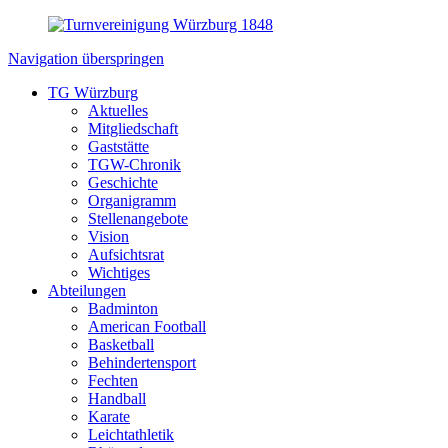
Navigation überspringen
TG Würzburg
Aktuelles
Mitgliedschaft
Gaststätte
TGW-Chronik
Geschichte
Organigramm
Stellenangebote
Vision
Aufsichtsrat
Wichtiges
Abteilungen
Badminton
American Football
Basketball
Behindertensport
Fechten
Handball
Karate
Leichtathletik