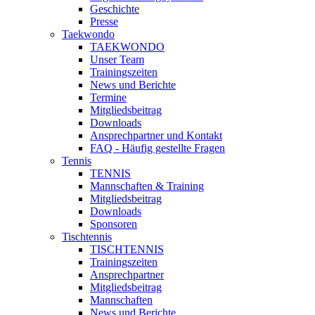
Geschichte
Presse
Taekwondo
TAEKWONDO
Unser Team
Trainingszeiten
News und Berichte
Termine
Mitgliedsbeitrag
Downloads
Ansprechpartner und Kontakt
FAQ - Häufig gestellte Fragen
Tennis
TENNIS
Mannschaften & Training
Mitgliedsbeitrag
Downloads
Sponsoren
Tischtennis
TISCHTENNIS
Trainingszeiten
Ansprechpartner
Mitgliedsbeitrag
Mannschaften
News und Berichte