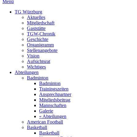
Menü
TG Würzburg
Aktuelles
Mitgliedschaft
Gaststätte
TGW-Chronik
Geschichte
Organigramm
Stellenangebote
Vision
Aufsichtsrat
Wichtiges
Abteilungen
Badminton
Badminton
Trainingszeiten
Ansprechpartner
Mitgliedsbeitrag
Mannschaften
Galerie
« Abteilungen
American Football
Basketball
Basketball