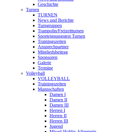
Geschichte
Turnen
TURNEN
News und Berichte
Turngruppen
Trampolin/Freizeitturnen
Sporteignungstest Turnen
Trainingszeiten
Ansprechpartner
Mitgliedsbeitrag
Sponsoren
Galerie
Termine
Volleyball
VOLLEYBALL
Trainingszeiten
Mannschaften
Damen I
Damen II
Damen III
Herren I
Herren II
Herren III
Jugend
Mixed-Hobby Allgemein