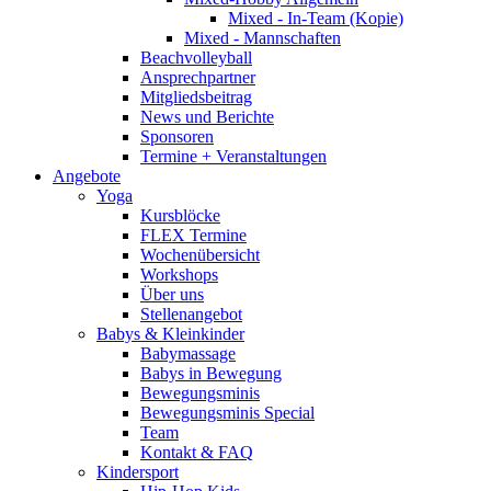
Mixed - In-Team (Kopie)
Mixed - Mannschaften
Beachvolleyball
Ansprechpartner
Mitgliedsbeitrag
News und Berichte
Sponsoren
Termine + Veranstaltungen
Angebote
Yoga
Kursblöcke
FLEX Termine
Wochenübersicht
Workshops
Über uns
Stellenangebot
Babys & Kleinkinder
Babymassage
Babys in Bewegung
Bewegungsminis
Bewegungsminis Special
Team
Kontakt & FAQ
Kindersport