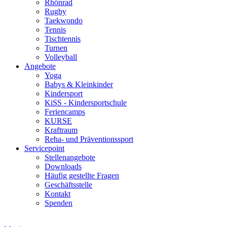
Rhönrad
Rugby
Taekwondo
Tennis
Tischtennis
Turnen
Volleyball
Angebote
Yoga
Babys & Kleinkinder
Kindersport
KiSS - Kindersportschule
Feriencamps
KURSE
Kraftraum
Reha- und Präventionssport
Servicepoint
Stellenangebote
Downloads
Häufig gestellte Fragen
Geschäftsstelle
Kontakt
Spenden