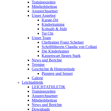
Trainingszeiten
Mitgliedsbeitrag
Ansprechpartner
Unser Angebot
Karate-Dō
Kindertraining
Kobudō & Jōdō
Tai Chi
Unser Team
Cheftrainer Franz Scheiner
Schriftführerin Claudia von Collani
Die Kindertrainer
Kassenwart Jürgen Stark
News und Berichte
Termine
Geschichte & Hintergründe
Pioniere und Sensei
Galerie
Leichtathletik
LEICHTATHLETIK
Trainingszeiten
Ansprechpartner
Mitgliedsbeitrag
News und Berichte
Downloads