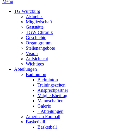
Menü
TG Würzburg
Aktuelles
Mitgliedschaft
Gaststätte
TGW-Chronik
Geschichte
Organigramm
Stellenangebote
Vision
Aufsichtsrat
Wichtiges
Abteilungen
Badminton
Badminton
Trainingszeiten
Ansprechpartner
Mitgliedsbeitrag
Mannschaften
Galerie
« Abteilungen
American Football
Basketball
Basketball