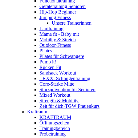
Functionaltraining
Gerätetraining Senioren
Hip-Hop Beginner
Jumping Fitness
Unsere Trainerinnen
Lauftraining
Mama fit - Baby mit
Mobility & Stretch
Outdoor-Fitness
Pilates
Pilates für Schwangere
Pump it!
Rücken-Fit
Sandsack Workout
TRX®- Schlingentraining
Core-Starke Mitte
Sturzprävention für Senioren
Mixed Workout
Strength & Mobility
Zeit für dich-TGW Frauenkurs
Kraftraum
KRAFTRAUM
Öffnungszeiten
Trainingbereich
Probetraining