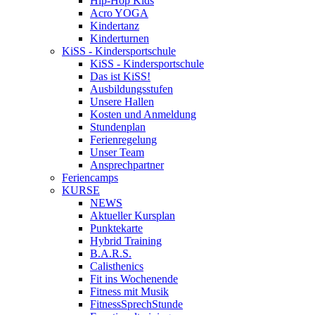
Hip-Hop Kids
Acro YOGA
Kindertanz
Kinderturnen
KiSS - Kindersportschule
KiSS - Kindersportschule
Das ist KiSS!
Ausbildungsstufen
Unsere Hallen
Kosten und Anmeldung
Stundenplan
Ferienregelung
Unser Team
Ansprechpartner
Feriencamps
KURSE
NEWS
Aktueller Kursplan
Punktekarte
Hybrid Training
B.A.R.S.
Calisthenics
Fit ins Wochenende
Fitness mit Musik
FitnessSprechStunde