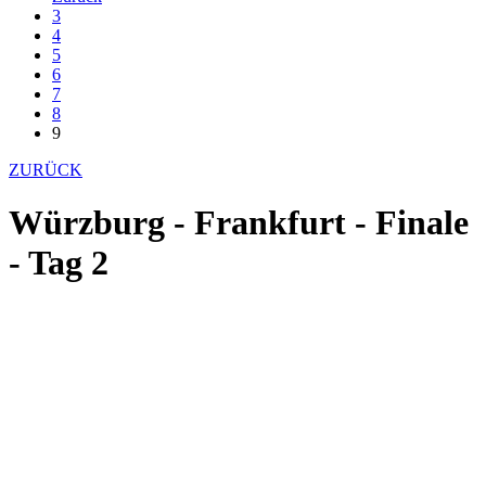
3
4
5
6
7
8
9
ZURÜCK
Würzburg - Frankfurt - Finale
- Tag 2