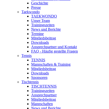
Geschichte
Presse
Taekwondo
TAEKWONDO
Unser Team
Trainingszeiten
News und Berichte
Termine
Mitgliedsbeitrag
Downloads
Ansprechpartner und Kontakt
FAQ - Häufig gestellte Fragen
Tennis
TENNIS
Mannschaften & Training
Mitgliedsbeitrag
Downloads
Sponsoren
Tischtennis
TISCHTENNIS
Trainingszeiten
Ansprechpartner
Mitgliedsbeitrag
Mannschaften
News und Berichte