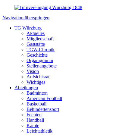
Navigation überspringen
TG Würzburg
Aktuelles
Mitgliedschaft
Gaststätte
TGW-Chronik
Geschichte
Organigramm
Stellenangebote
Vision
Aufsichtsrat
Wichtiges
Abteilungen
Badminton
American Football
Basketball
Behindertensport
Fechten
Handball
Karate
Leichtathletik