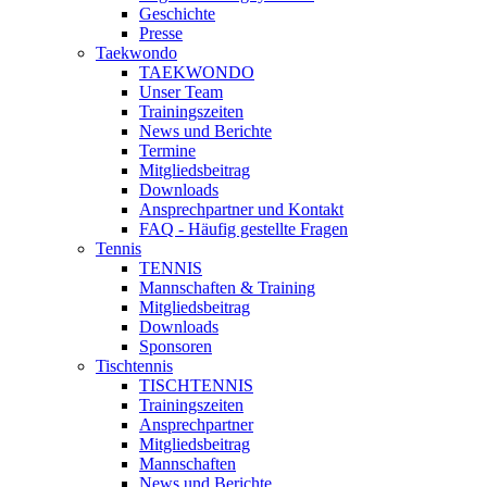
Geschichte
Presse
Taekwondo
TAEKWONDO
Unser Team
Trainingszeiten
News und Berichte
Termine
Mitgliedsbeitrag
Downloads
Ansprechpartner und Kontakt
FAQ - Häufig gestellte Fragen
Tennis
TENNIS
Mannschaften & Training
Mitgliedsbeitrag
Downloads
Sponsoren
Tischtennis
TISCHTENNIS
Trainingszeiten
Ansprechpartner
Mitgliedsbeitrag
Mannschaften
News und Berichte