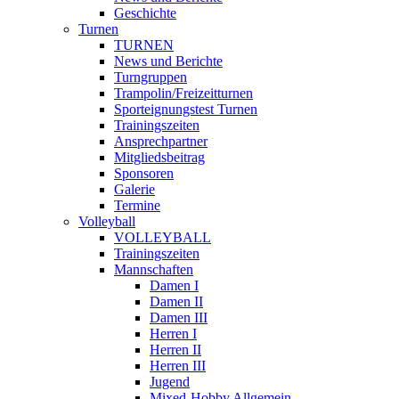
Geschichte
Turnen
TURNEN
News und Berichte
Turngruppen
Trampolin/Freizeitturnen
Sporteignungstest Turnen
Trainingszeiten
Ansprechpartner
Mitgliedsbeitrag
Sponsoren
Galerie
Termine
Volleyball
VOLLEYBALL
Trainingszeiten
Mannschaften
Damen I
Damen II
Damen III
Herren I
Herren II
Herren III
Jugend
Mixed-Hobby Allgemein