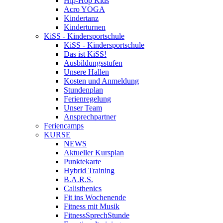
Hip-Hop Kids
Acro YOGA
Kindertanz
Kinderturnen
KiSS - Kindersportschule
KiSS - Kindersportschule
Das ist KiSS!
Ausbildungsstufen
Unsere Hallen
Kosten und Anmeldung
Stundenplan
Ferienregelung
Unser Team
Ansprechpartner
Feriencamps
KURSE
NEWS
Aktueller Kursplan
Punktekarte
Hybrid Training
B.A.R.S.
Calisthenics
Fit ins Wochenende
Fitness mit Musik
FitnessSprechStunde