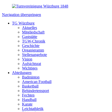
Navigation überspringen
TG Würzburg
Aktuelles
Mitgliedschaft
Gaststätte
TGW-Chronik
Geschichte
Organigramm
Stellenangebote
Vision
Aufsichtsrat
Wichtiges
Abteilungen
Badminton
American Football
Basketball
Behindertensport
Fechten
Handball
Karate
Leichtathletik