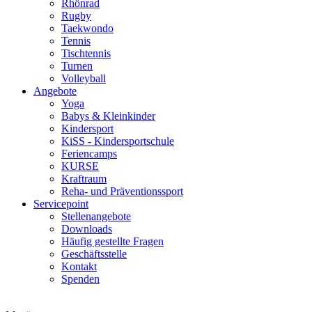
Rhönrad
Rugby
Taekwondo
Tennis
Tischtennis
Turnen
Volleyball
Angebote
Yoga
Babys & Kleinkinder
Kindersport
KiSS - Kindersportschule
Feriencamps
KURSE
Kraftraum
Reha- und Präventionssport
Servicepoint
Stellenangebote
Downloads
Häufig gestellte Fragen
Geschäftsstelle
Kontakt
Spenden