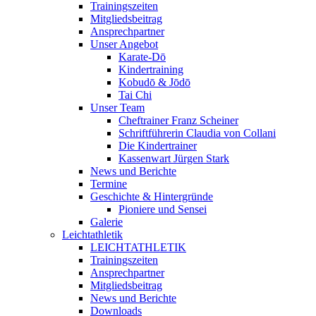
Trainingszeiten
Mitgliedsbeitrag
Ansprechpartner
Unser Angebot
Karate-Dō
Kindertraining
Kobudō & Jōdō
Tai Chi
Unser Team
Cheftrainer Franz Scheiner
Schriftführerin Claudia von Collani
Die Kindertrainer
Kassenwart Jürgen Stark
News und Berichte
Termine
Geschichte & Hintergründe
Pioniere und Sensei
Galerie
Leichtathletik
LEICHTATHLETIK
Trainingszeiten
Ansprechpartner
Mitgliedsbeitrag
News und Berichte
Downloads