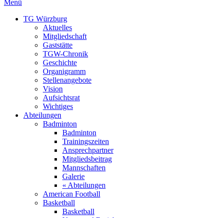
Menü
TG Würzburg
Aktuelles
Mitgliedschaft
Gaststätte
TGW-Chronik
Geschichte
Organigramm
Stellenangebote
Vision
Aufsichtsrat
Wichtiges
Abteilungen
Badminton
Badminton
Trainingszeiten
Ansprechpartner
Mitgliedsbeitrag
Mannschaften
Galerie
« Abteilungen
American Football
Basketball
Basketball