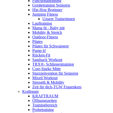
Functionaltraining
Gerätetraining Senioren
Hip-Hop Beginner
Jumping Fitness
Unsere Trainerinnen
Lauftraining
Mama fit - Baby mit
Mobility & Stretch
Outdoor-Fitness
Pilates
Pilates für Schwangere
Pump it!
Rücken-Fit
Sandsack Workout
TRX®- Schlingentraining
Core-Starke Mitte
Sturzprävention für Senioren
Mixed Workout
Strength & Mobility
Zeit für dich-TGW Frauenkurs
Kraftraum
KRAFTRAUM
Öffnungszeiten
Trainingbereich
Probetraining