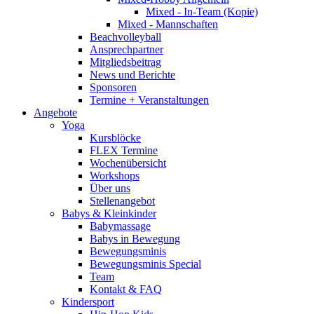
Mixed - In-Team (Kopie)
Mixed - Mannschaften
Beachvolleyball
Ansprechpartner
Mitgliedsbeitrag
News und Berichte
Sponsoren
Termine + Veranstaltungen
Angebote
Yoga
Kursblöcke
FLEX Termine
Wochenübersicht
Workshops
Über uns
Stellenangebot
Babys & Kleinkinder
Babymassage
Babys in Bewegung
Bewegungsminis
Bewegungsminis Special
Team
Kontakt & FAQ
Kindersport