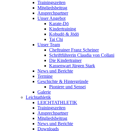
Trainingszeiten
Mitgliedsbeitrag
Ansprechpartner
Unser Angebot
Karate-Dō
Kindertraining
Kobudō & Jōdō
Tai Chi
Unser Team
Cheftrainer Franz Scheiner
Schriftführerin Claudia von Collani
Die Kindertrainer
Kassenwart Jürgen Stark
News und Berichte
Termine
Geschichte & Hintergründe
Pioniere und Sensei
Galerie
Leichtathletik
LEICHTATHLETIK
Trainingszeiten
Ansprechpartner
Mitgliedsbeitrag
News und Berichte
Downloads