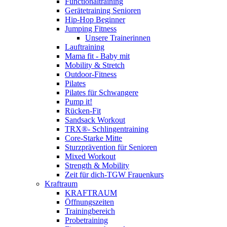
Functionaltraining
Gerätetraining Senioren
Hip-Hop Beginner
Jumping Fitness
Unsere Trainerinnen
Lauftraining
Mama fit - Baby mit
Mobility & Stretch
Outdoor-Fitness
Pilates
Pilates für Schwangere
Pump it!
Rücken-Fit
Sandsack Workout
TRX®- Schlingentraining
Core-Starke Mitte
Sturzprävention für Senioren
Mixed Workout
Strength & Mobility
Zeit für dich-TGW Frauenkurs
Kraftraum
KRAFTRAUM
Öffnungszeiten
Trainingbereich
Probetraining