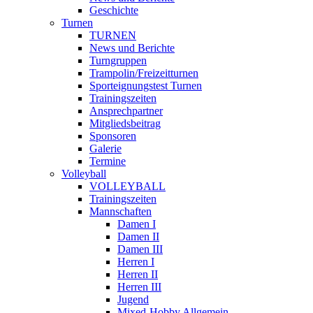
Geschichte
Turnen
TURNEN
News und Berichte
Turngruppen
Trampolin/Freizeitturnen
Sporteignungstest Turnen
Trainingszeiten
Ansprechpartner
Mitgliedsbeitrag
Sponsoren
Galerie
Termine
Volleyball
VOLLEYBALL
Trainingszeiten
Mannschaften
Damen I
Damen II
Damen III
Herren I
Herren II
Herren III
Jugend
Mixed-Hobby Allgemein