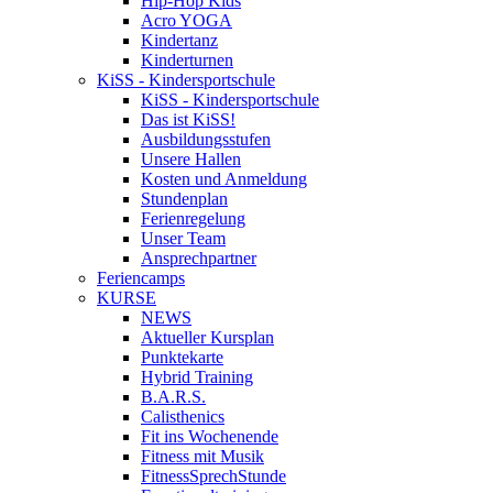
Hip-Hop Kids
Acro YOGA
Kindertanz
Kinderturnen
KiSS - Kindersportschule
KiSS - Kindersportschule
Das ist KiSS!
Ausbildungsstufen
Unsere Hallen
Kosten und Anmeldung
Stundenplan
Ferienregelung
Unser Team
Ansprechpartner
Feriencamps
KURSE
NEWS
Aktueller Kursplan
Punktekarte
Hybrid Training
B.A.R.S.
Calisthenics
Fit ins Wochenende
Fitness mit Musik
FitnessSprechStunde