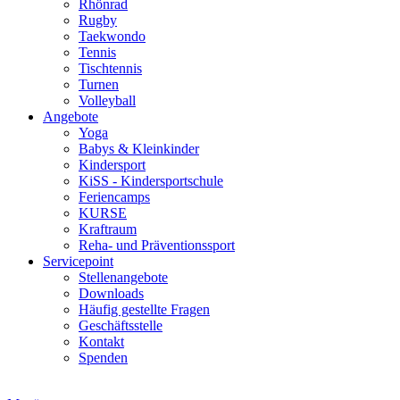
Rhönrad
Rugby
Taekwondo
Tennis
Tischtennis
Turnen
Volleyball
Angebote
Yoga
Babys & Kleinkinder
Kindersport
KiSS - Kindersportschule
Feriencamps
KURSE
Kraftraum
Reha- und Präventionssport
Servicepoint
Stellenangebote
Downloads
Häufig gestellte Fragen
Geschäftsstelle
Kontakt
Spenden