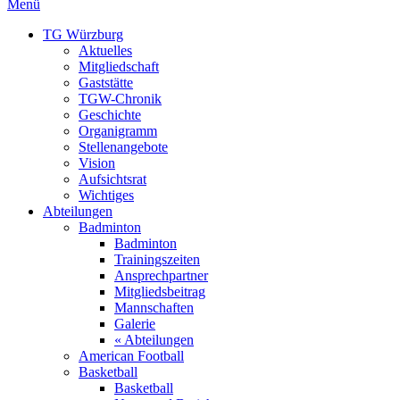
Menü
TG Würzburg
Aktuelles
Mitgliedschaft
Gaststätte
TGW-Chronik
Geschichte
Organigramm
Stellenangebote
Vision
Aufsichtsrat
Wichtiges
Abteilungen
Badminton
Badminton
Trainingszeiten
Ansprechpartner
Mitgliedsbeitrag
Mannschaften
Galerie
« Abteilungen
American Football
Basketball
Basketball