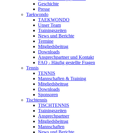
Geschichte
Presse
Taekwondo
TAEKWONDO
Unser Team
Trainingszeiten
News und Berichte
Termine
Mitgliedsbeitrag
Downloads
Ansprechpartner und Kontakt
FAQ - Häufig gestellte Fragen
Tennis
TENNIS
Mannschaften & Training
Mitgliedsbeitrag
Downloads
Sponsoren
Tischtennis
TISCHTENNIS
Trainingszeiten
Ansprechpartner
Mitgliedsbeitrag
Mannschaften
News und Berichte