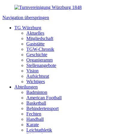
Navigation überspringen
TG Würzburg
Aktuelles
Mitgliedschaft
Gaststätte
TGW-Chronik
Geschichte
Organigramm
Stellenangebote
Vision
Aufsichtsrat
Wichtiges
Abteilungen
Badminton
American Football
Basketball
Behindertensport
Fechten
Handball
Karate
Leichtathletik