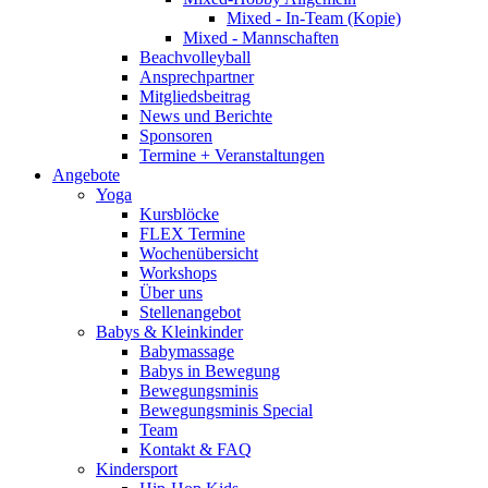
Mixed - In-Team (Kopie)
Mixed - Mannschaften
Beachvolleyball
Ansprechpartner
Mitgliedsbeitrag
News und Berichte
Sponsoren
Termine + Veranstaltungen
Angebote
Yoga
Kursblöcke
FLEX Termine
Wochenübersicht
Workshops
Über uns
Stellenangebot
Babys & Kleinkinder
Babymassage
Babys in Bewegung
Bewegungsminis
Bewegungsminis Special
Team
Kontakt & FAQ
Kindersport