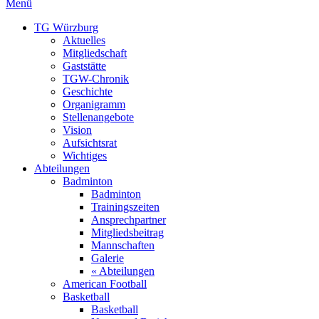
Menü
TG Würzburg
Aktuelles
Mitgliedschaft
Gaststätte
TGW-Chronik
Geschichte
Organigramm
Stellenangebote
Vision
Aufsichtsrat
Wichtiges
Abteilungen
Badminton
Badminton
Trainingszeiten
Ansprechpartner
Mitgliedsbeitrag
Mannschaften
Galerie
« Abteilungen
American Football
Basketball
Basketball