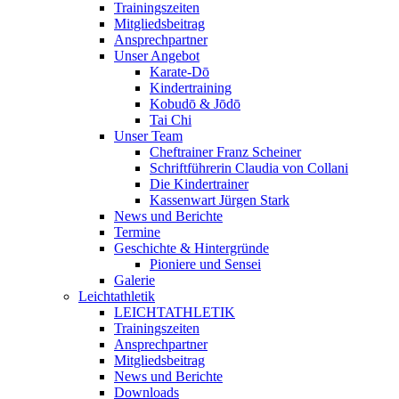
Trainingszeiten
Mitgliedsbeitrag
Ansprechpartner
Unser Angebot
Karate-Dō
Kindertraining
Kobudō & Jōdō
Tai Chi
Unser Team
Cheftrainer Franz Scheiner
Schriftführerin Claudia von Collani
Die Kindertrainer
Kassenwart Jürgen Stark
News und Berichte
Termine
Geschichte & Hintergründe
Pioniere und Sensei
Galerie
Leichtathletik
LEICHTATHLETIK
Trainingszeiten
Ansprechpartner
Mitgliedsbeitrag
News und Berichte
Downloads