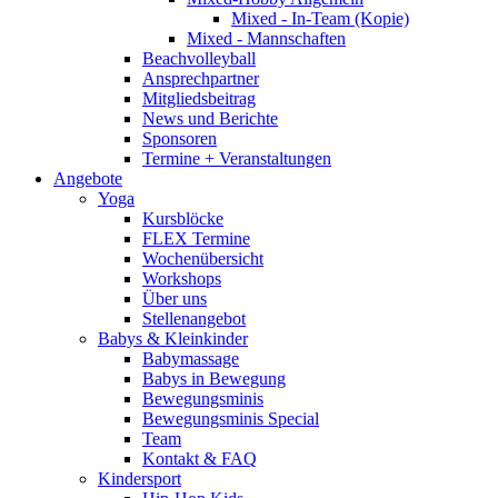
Mixed - In-Team (Kopie)
Mixed - Mannschaften
Beachvolleyball
Ansprechpartner
Mitgliedsbeitrag
News und Berichte
Sponsoren
Termine + Veranstaltungen
Angebote
Yoga
Kursblöcke
FLEX Termine
Wochenübersicht
Workshops
Über uns
Stellenangebot
Babys & Kleinkinder
Babymassage
Babys in Bewegung
Bewegungsminis
Bewegungsminis Special
Team
Kontakt & FAQ
Kindersport