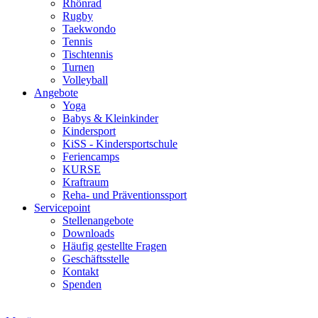
Rhönrad
Rugby
Taekwondo
Tennis
Tischtennis
Turnen
Volleyball
Angebote
Yoga
Babys & Kleinkinder
Kindersport
KiSS - Kindersportschule
Feriencamps
KURSE
Kraftraum
Reha- und Präventionssport
Servicepoint
Stellenangebote
Downloads
Häufig gestellte Fragen
Geschäftsstelle
Kontakt
Spenden