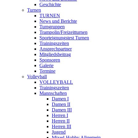
Geschichte
Turnen
TURNEN
News und Berichte
Turngruppen
Trampolin/Freizeitturnen
Sporteignungstest Turnen
Trainingszeiten
Ansprechpartner
Mitgliedsbeitrag
Sponsoren
Galerie
Termine
Volleyball
VOLLEYBALL
Trainingszeiten
Mannschaften
Damen I
Damen II
Damen III
Herren I
Herren II
Herren III
Jugend
Mixed-Hobby Allgemein