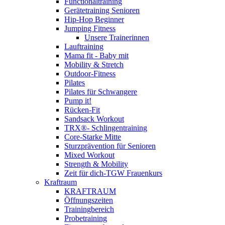
Functionaltraining
Gerätetraining Senioren
Hip-Hop Beginner
Jumping Fitness
Unsere Trainerinnen
Lauftraining
Mama fit - Baby mit
Mobility & Stretch
Outdoor-Fitness
Pilates
Pilates für Schwangere
Pump it!
Rücken-Fit
Sandsack Workout
TRX®- Schlingentraining
Core-Starke Mitte
Sturzprävention für Senioren
Mixed Workout
Strength & Mobility
Zeit für dich-TGW Frauenkurs
Kraftraum
KRAFTRAUM
Öffnungszeiten
Trainingbereich
Probetraining