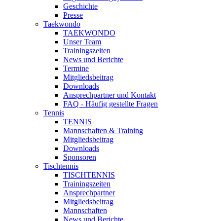
Geschichte
Presse
Taekwondo
TAEKWONDO
Unser Team
Trainingszeiten
News und Berichte
Termine
Mitgliedsbeitrag
Downloads
Ansprechpartner und Kontakt
FAQ - Häufig gestellte Fragen
Tennis
TENNIS
Mannschaften & Training
Mitgliedsbeitrag
Downloads
Sponsoren
Tischtennis
TISCHTENNIS
Trainingszeiten
Ansprechpartner
Mitgliedsbeitrag
Mannschaften
News und Berichte