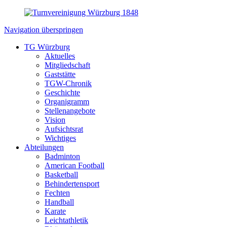
Navigation überspringen
TG Würzburg
Aktuelles
Mitgliedschaft
Gaststätte
TGW-Chronik
Geschichte
Organigramm
Stellenangebote
Vision
Aufsichtsrat
Wichtiges
Abteilungen
Badminton
American Football
Basketball
Behindertensport
Fechten
Handball
Karate
Leichtathletik