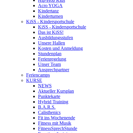
Hip-Hop Kids
Acro YOGA
Kindertanz
Kinderturnen
KiSS - Kindersportschule
KiSS - Kindersportschule
Das ist KiSS!
Ausbildungsstufen
Unsere Hallen
Kosten und Anmeldung
Stundenplan
Ferienregelung
Unser Team
Ansprechpartner
Feriencamps
KURSE
NEWS
Aktueller Kursplan
Punktekarte
Hybrid Training
B.A.R.S.
Calisthenics
Fit ins Wochenende
Fitness mit Musik
FitnessSprechStunde