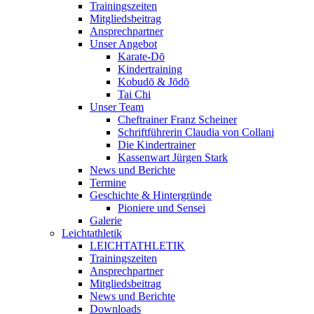
Trainingszeiten
Mitgliedsbeitrag
Ansprechpartner
Unser Angebot
Karate-Dō
Kindertraining
Kobudō & Jōdō
Tai Chi
Unser Team
Cheftrainer Franz Scheiner
Schriftführerin Claudia von Collani
Die Kindertrainer
Kassenwart Jürgen Stark
News und Berichte
Termine
Geschichte & Hintergründe
Pioniere und Sensei
Galerie
Leichtathletik
LEICHTATHLETIK
Trainingszeiten
Ansprechpartner
Mitgliedsbeitrag
News und Berichte
Downloads