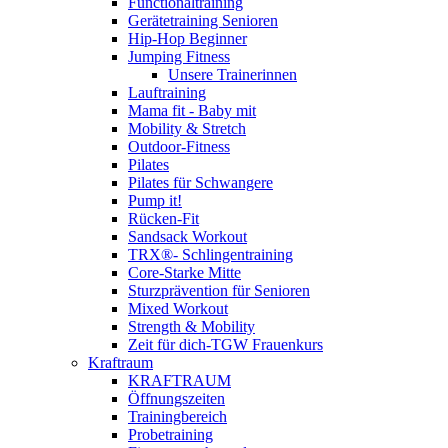
Functionaltraining
Gerätetraining Senioren
Hip-Hop Beginner
Jumping Fitness
Unsere Trainerinnen
Lauftraining
Mama fit - Baby mit
Mobility & Stretch
Outdoor-Fitness
Pilates
Pilates für Schwangere
Pump it!
Rücken-Fit
Sandsack Workout
TRX®- Schlingentraining
Core-Starke Mitte
Sturzprävention für Senioren
Mixed Workout
Strength & Mobility
Zeit für dich-TGW Frauenkurs
Kraftraum
KRAFTRAUM
Öffnungszeiten
Trainingbereich
Probetraining