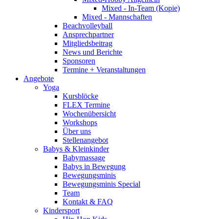
Mixed - In-Team (Kopie)
Mixed - Mannschaften
Beachvolleyball
Ansprechpartner
Mitgliedsbeitrag
News und Berichte
Sponsoren
Termine + Veranstaltungen
Angebote
Yoga
Kursblöcke
FLEX Termine
Wochenübersicht
Workshops
Über uns
Stellenangebot
Babys & Kleinkinder
Babymassage
Babys in Bewegung
Bewegungsminis
Bewegungsminis Special
Team
Kontakt & FAQ
Kindersport