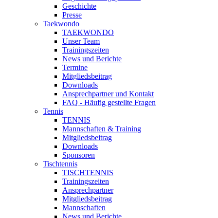
Geschichte
Presse
Taekwondo
TAEKWONDO
Unser Team
Trainingszeiten
News und Berichte
Termine
Mitgliedsbeitrag
Downloads
Ansprechpartner und Kontakt
FAQ - Häufig gestellte Fragen
Tennis
TENNIS
Mannschaften & Training
Mitgliedsbeitrag
Downloads
Sponsoren
Tischtennis
TISCHTENNIS
Trainingszeiten
Ansprechpartner
Mitgliedsbeitrag
Mannschaften
News und Berichte