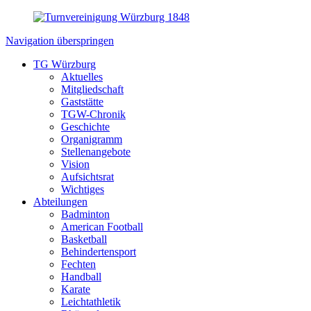
Navigation überspringen
TG Würzburg
Aktuelles
Mitgliedschaft
Gaststätte
TGW-Chronik
Geschichte
Organigramm
Stellenangebote
Vision
Aufsichtsrat
Wichtiges
Abteilungen
Badminton
American Football
Basketball
Behindertensport
Fechten
Handball
Karate
Leichtathletik