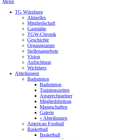
Menü
TG Würzburg
Aktuelles
Mitgliedschaft
Gaststätte
TGW-Chronik
Geschichte
Organigramm
Stellenangebote
Vision
Aufsichtsrat
Wichtiges
Abteilungen
Badminton
Badminton
Trainingszeiten
Ansprechpartner
Mitgliedsbeitrag
Mannschaften
Galerie
« Abteilungen
American Football
Basketball
Basketball