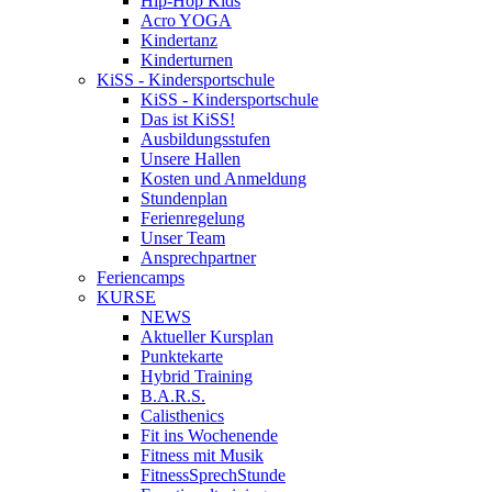
Hip-Hop Kids
Acro YOGA
Kindertanz
Kinderturnen
KiSS - Kindersportschule
KiSS - Kindersportschule
Das ist KiSS!
Ausbildungsstufen
Unsere Hallen
Kosten und Anmeldung
Stundenplan
Ferienregelung
Unser Team
Ansprechpartner
Feriencamps
KURSE
NEWS
Aktueller Kursplan
Punktekarte
Hybrid Training
B.A.R.S.
Calisthenics
Fit ins Wochenende
Fitness mit Musik
FitnessSprechStunde