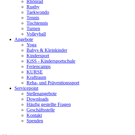
Rhönrad
Rugby
Taekwondo
Tennis
Tischtennis
Turnen
Volleyball
Angebote
Yoga
Babys & Kleinkinder
Kindersport
KiSS - Kindersportschule
Feriencamps
KURSE
Kraftraum
Reha- und Präventionssport
Servicepoint
Stellenangebote
Downloads
Häufig gestellte Fragen
Geschäftsstelle
Kontakt
Spenden