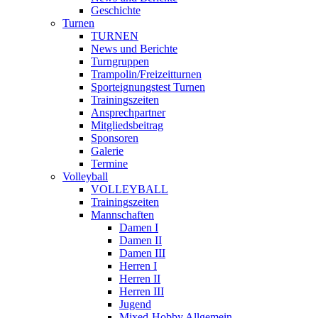
Geschichte
Turnen
TURNEN
News und Berichte
Turngruppen
Trampolin/Freizeitturnen
Sporteignungstest Turnen
Trainingszeiten
Ansprechpartner
Mitgliedsbeitrag
Sponsoren
Galerie
Termine
Volleyball
VOLLEYBALL
Trainingszeiten
Mannschaften
Damen I
Damen II
Damen III
Herren I
Herren II
Herren III
Jugend
Mixed-Hobby Allgemein