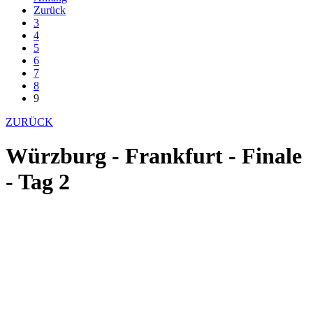
Zurück
3
4
5
6
7
8
9
ZURÜCK
Würzburg - Frankfurt - Finale
- Tag 2