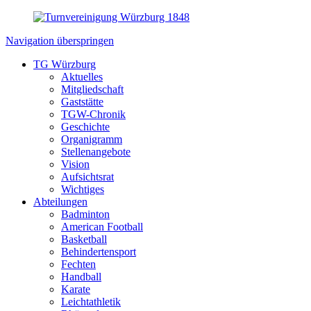
Navigation überspringen
TG Würzburg
Aktuelles
Mitgliedschaft
Gaststätte
TGW-Chronik
Geschichte
Organigramm
Stellenangebote
Vision
Aufsichtsrat
Wichtiges
Abteilungen
Badminton
American Football
Basketball
Behindertensport
Fechten
Handball
Karate
Leichtathletik