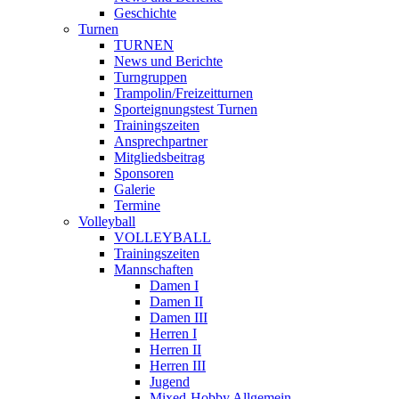
Geschichte
Turnen
TURNEN
News und Berichte
Turngruppen
Trampolin/Freizeitturnen
Sporteignungstest Turnen
Trainingszeiten
Ansprechpartner
Mitgliedsbeitrag
Sponsoren
Galerie
Termine
Volleyball
VOLLEYBALL
Trainingszeiten
Mannschaften
Damen I
Damen II
Damen III
Herren I
Herren II
Herren III
Jugend
Mixed-Hobby Allgemein