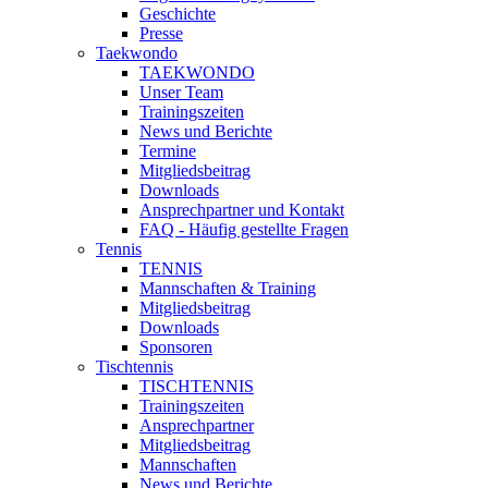
Geschichte
Presse
Taekwondo
TAEKWONDO
Unser Team
Trainingszeiten
News und Berichte
Termine
Mitgliedsbeitrag
Downloads
Ansprechpartner und Kontakt
FAQ - Häufig gestellte Fragen
Tennis
TENNIS
Mannschaften & Training
Mitgliedsbeitrag
Downloads
Sponsoren
Tischtennis
TISCHTENNIS
Trainingszeiten
Ansprechpartner
Mitgliedsbeitrag
Mannschaften
News und Berichte