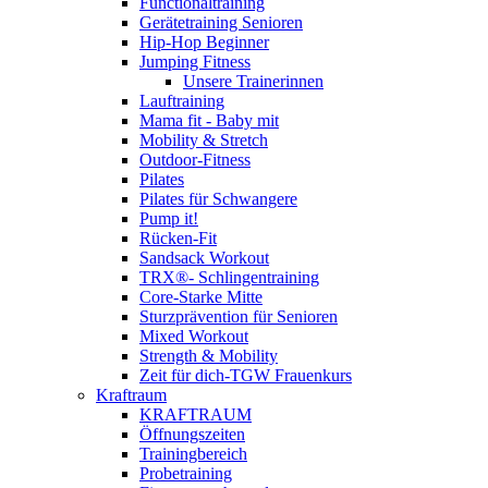
Functionaltraining
Gerätetraining Senioren
Hip-Hop Beginner
Jumping Fitness
Unsere Trainerinnen
Lauftraining
Mama fit - Baby mit
Mobility & Stretch
Outdoor-Fitness
Pilates
Pilates für Schwangere
Pump it!
Rücken-Fit
Sandsack Workout
TRX®- Schlingentraining
Core-Starke Mitte
Sturzprävention für Senioren
Mixed Workout
Strength & Mobility
Zeit für dich-TGW Frauenkurs
Kraftraum
KRAFTRAUM
Öffnungszeiten
Trainingbereich
Probetraining