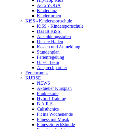
Hip-Hop Kids
Acro YOGA
Kindertanz
Kinderturnen
KiSS - Kindersportschule
KiSS - Kindersportschule
Das ist KiSS!
Ausbildungsstufen
Unsere Hallen
Kosten und Anmeldung
Stundenplan
Ferienregelung
Unser Team
Ansprechpartner
Feriencamps
KURSE
NEWS
Aktueller Kursplan
Punktekarte
Hybrid Training
B.A.R.S.
Calisthenics
Fit ins Wochenende
Fitness mit Musik
FitnessSprechStunde