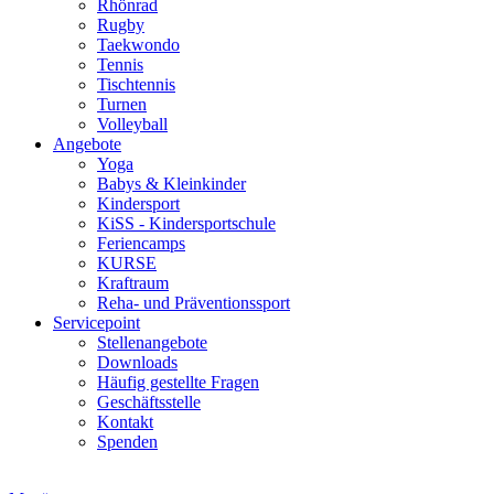
Rhönrad
Rugby
Taekwondo
Tennis
Tischtennis
Turnen
Volleyball
Angebote
Yoga
Babys & Kleinkinder
Kindersport
KiSS - Kindersportschule
Feriencamps
KURSE
Kraftraum
Reha- und Präventionssport
Servicepoint
Stellenangebote
Downloads
Häufig gestellte Fragen
Geschäftsstelle
Kontakt
Spenden