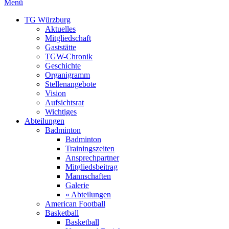
Menü
TG Würzburg
Aktuelles
Mitgliedschaft
Gaststätte
TGW-Chronik
Geschichte
Organigramm
Stellenangebote
Vision
Aufsichtsrat
Wichtiges
Abteilungen
Badminton
Badminton
Trainingszeiten
Ansprechpartner
Mitgliedsbeitrag
Mannschaften
Galerie
« Abteilungen
American Football
Basketball
Basketball