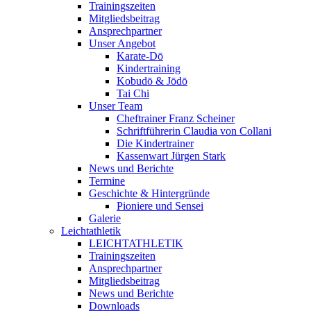
Trainingszeiten
Mitgliedsbeitrag
Ansprechpartner
Unser Angebot
Karate-Dō
Kindertraining
Kobudō & Jōdō
Tai Chi
Unser Team
Cheftrainer Franz Scheiner
Schriftführerin Claudia von Collani
Die Kindertrainer
Kassenwart Jürgen Stark
News und Berichte
Termine
Geschichte & Hintergründe
Pioniere und Sensei
Galerie
Leichtathletik
LEICHTATHLETIK
Trainingszeiten
Ansprechpartner
Mitgliedsbeitrag
News und Berichte
Downloads