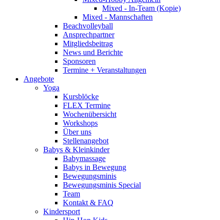
Mixed - In-Team (Kopie)
Mixed - Mannschaften
Beachvolleyball
Ansprechpartner
Mitgliedsbeitrag
News und Berichte
Sponsoren
Termine + Veranstaltungen
Angebote
Yoga
Kursblöcke
FLEX Termine
Wochenübersicht
Workshops
Über uns
Stellenangebot
Babys & Kleinkinder
Babymassage
Babys in Bewegung
Bewegungsminis
Bewegungsminis Special
Team
Kontakt & FAQ
Kindersport