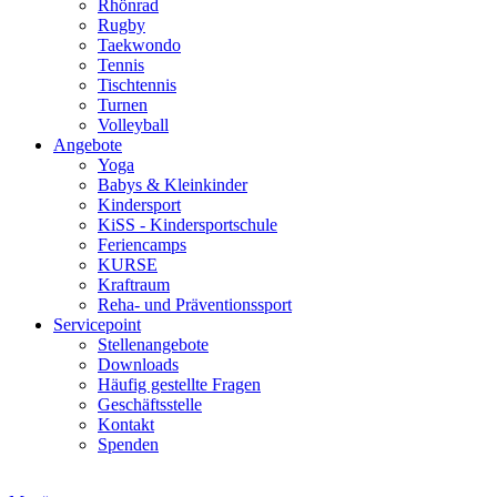
Rhönrad
Rugby
Taekwondo
Tennis
Tischtennis
Turnen
Volleyball
Angebote
Yoga
Babys & Kleinkinder
Kindersport
KiSS - Kindersportschule
Feriencamps
KURSE
Kraftraum
Reha- und Präventionssport
Servicepoint
Stellenangebote
Downloads
Häufig gestellte Fragen
Geschäftsstelle
Kontakt
Spenden