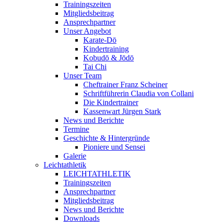
Trainingszeiten
Mitgliedsbeitrag
Ansprechpartner
Unser Angebot
Karate-Dō
Kindertraining
Kobudō & Jōdō
Tai Chi
Unser Team
Cheftrainer Franz Scheiner
Schriftführerin Claudia von Collani
Die Kindertrainer
Kassenwart Jürgen Stark
News und Berichte
Termine
Geschichte & Hintergründe
Pioniere und Sensei
Galerie
Leichtathletik
LEICHTATHLETIK
Trainingszeiten
Ansprechpartner
Mitgliedsbeitrag
News und Berichte
Downloads