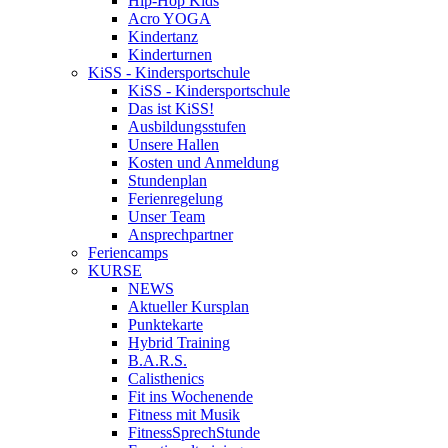
Hip-Hop Kids
Acro YOGA
Kindertanz
Kinderturnen
KiSS - Kindersportschule
KiSS - Kindersportschule
Das ist KiSS!
Ausbildungsstufen
Unsere Hallen
Kosten und Anmeldung
Stundenplan
Ferienregelung
Unser Team
Ansprechpartner
Feriencamps
KURSE
NEWS
Aktueller Kursplan
Punktekarte
Hybrid Training
B.A.R.S.
Calisthenics
Fit ins Wochenende
Fitness mit Musik
FitnessSprechStunde