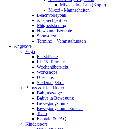
Mixed - In-Team (Kopie)
Mixed - Mannschaften
Beachvolleyball
Ansprechpartner
Mitgliedsbeitrag
News und Berichte
Sponsoren
Termine + Veranstaltungen
Angebote
Yoga
Kursblöcke
FLEX Termine
Wochenübersicht
Workshops
Über uns
Stellenangebot
Babys & Kleinkinder
Babymassage
Babys in Bewegung
Bewegungsminis
Bewegungsminis Special
Team
Kontakt & FAQ
Kindersport