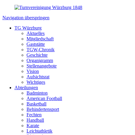
Navigation überspringen
TG Würzburg
Aktuelles
Mitgliedschaft
Gaststätte
TGW-Chronik
Geschichte
Organigramm
Stellenangebote
Vision
Aufsichtsrat
Wichtiges
Abteilungen
Badminton
American Football
Basketball
Behindertensport
Fechten
Handball
Karate
Leichtathletik