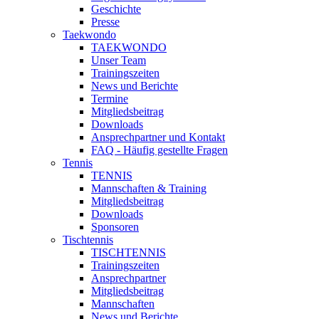
Geschichte
Presse
Taekwondo
TAEKWONDO
Unser Team
Trainingszeiten
News und Berichte
Termine
Mitgliedsbeitrag
Downloads
Ansprechpartner und Kontakt
FAQ - Häufig gestellte Fragen
Tennis
TENNIS
Mannschaften & Training
Mitgliedsbeitrag
Downloads
Sponsoren
Tischtennis
TISCHTENNIS
Trainingszeiten
Ansprechpartner
Mitgliedsbeitrag
Mannschaften
News und Berichte