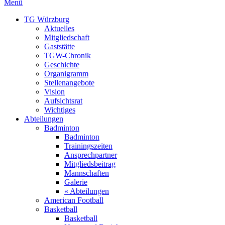
Menü
TG Würzburg
Aktuelles
Mitgliedschaft
Gaststätte
TGW-Chronik
Geschichte
Organigramm
Stellenangebote
Vision
Aufsichtsrat
Wichtiges
Abteilungen
Badminton
Badminton
Trainingszeiten
Ansprechpartner
Mitgliedsbeitrag
Mannschaften
Galerie
« Abteilungen
American Football
Basketball
Basketball