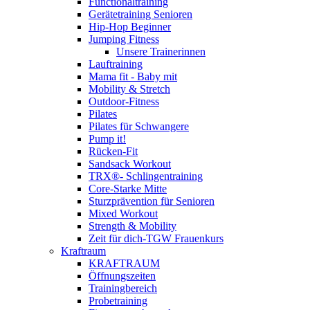
Functionaltraining
Gerätetraining Senioren
Hip-Hop Beginner
Jumping Fitness
Unsere Trainerinnen
Lauftraining
Mama fit - Baby mit
Mobility & Stretch
Outdoor-Fitness
Pilates
Pilates für Schwangere
Pump it!
Rücken-Fit
Sandsack Workout
TRX®- Schlingentraining
Core-Starke Mitte
Sturzprävention für Senioren
Mixed Workout
Strength & Mobility
Zeit für dich-TGW Frauenkurs
Kraftraum
KRAFTRAUM
Öffnungszeiten
Trainingbereich
Probetraining