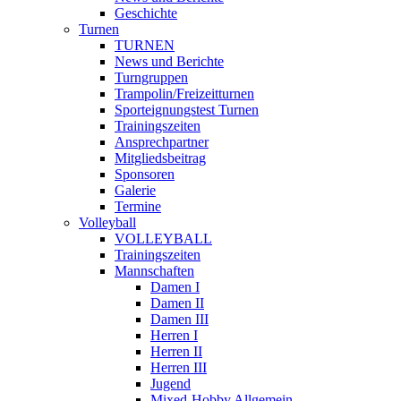
Geschichte
Turnen
TURNEN
News und Berichte
Turngruppen
Trampolin/Freizeitturnen
Sporteignungstest Turnen
Trainingszeiten
Ansprechpartner
Mitgliedsbeitrag
Sponsoren
Galerie
Termine
Volleyball
VOLLEYBALL
Trainingszeiten
Mannschaften
Damen I
Damen II
Damen III
Herren I
Herren II
Herren III
Jugend
Mixed-Hobby Allgemein