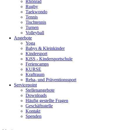
Rhönrad
Rugby
Taekwondo
Tennis
Tischtennis
Turnen
Volleyball
Angebote
Yoga
Babys & Kleinkinder
Kindersport
KiSS - Kindersportschule
Feriencamps
KURSE
Kraftraum
Reha- und Präventionssport
Servicepoint
Stellenangebote
Downloads
Häufig gestellte Fragen
Geschäftsstelle
Kontakt
Spenden