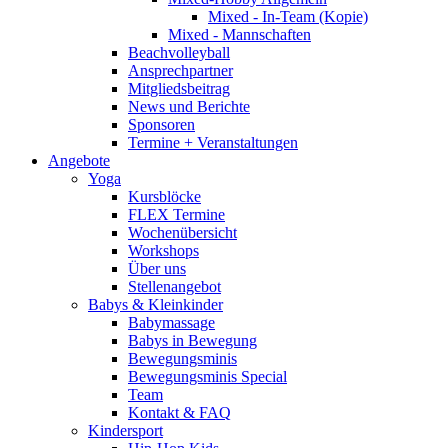
Mixed - In-Team (Kopie)
Mixed - Mannschaften
Beachvolleyball
Ansprechpartner
Mitgliedsbeitrag
News und Berichte
Sponsoren
Termine + Veranstaltungen
Angebote
Yoga
Kursblöcke
FLEX Termine
Wochenübersicht
Workshops
Über uns
Stellenangebot
Babys & Kleinkinder
Babymassage
Babys in Bewegung
Bewegungsminis
Bewegungsminis Special
Team
Kontakt & FAQ
Kindersport