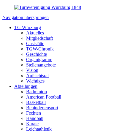
Navigation überspringen
TG Würzburg
Aktuelles
Mitgliedschaft
Gaststätte
TGW-Chronik
Geschichte
Organigramm
Stellenangebote
Vision
Aufsichtsrat
Wichtiges
Abteilungen
Badminton
American Football
Basketball
Behindertensport
Fechten
Handball
Karate
Leichtathletik