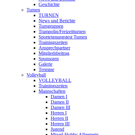
Geschichte
Turnen
TURNEN
News und Berichte
Turngruppen
Trampolin/Freizeitturnen
Sporteignungstest Turnen
Trainingszeiten
Ansprechpartner
Mitgliedsbeitrag
Sponsoren
Galerie
Termine
Volleyball
VOLLEYBALL
Trainingszeiten
Mannschaften
Damen I
Damen II
Damen III
Herren I
Herren II
Herren III
Jugend
Mixed-Hobby Allgemein