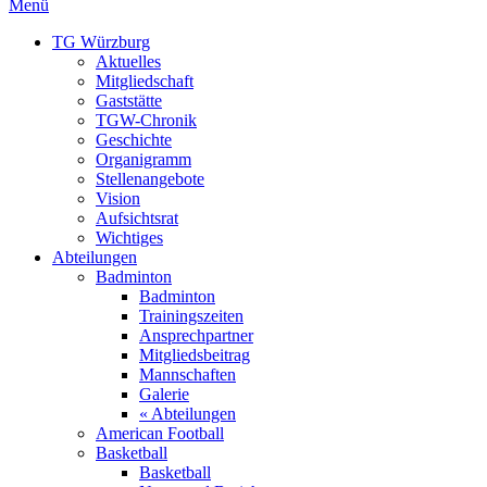
Menü
TG Würzburg
Aktuelles
Mitgliedschaft
Gaststätte
TGW-Chronik
Geschichte
Organigramm
Stellenangebote
Vision
Aufsichtsrat
Wichtiges
Abteilungen
Badminton
Badminton
Trainingszeiten
Ansprechpartner
Mitgliedsbeitrag
Mannschaften
Galerie
« Abteilungen
American Football
Basketball
Basketball