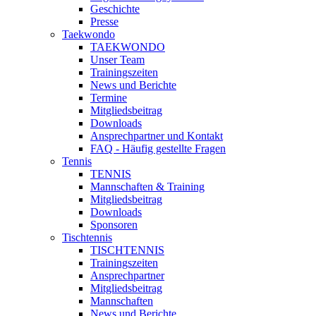
Geschichte
Presse
Taekwondo
TAEKWONDO
Unser Team
Trainingszeiten
News und Berichte
Termine
Mitgliedsbeitrag
Downloads
Ansprechpartner und Kontakt
FAQ - Häufig gestellte Fragen
Tennis
TENNIS
Mannschaften & Training
Mitgliedsbeitrag
Downloads
Sponsoren
Tischtennis
TISCHTENNIS
Trainingszeiten
Ansprechpartner
Mitgliedsbeitrag
Mannschaften
News und Berichte