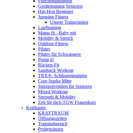
Functionaltraining
Gerätetraining Senioren
Hip-Hop Beginner
Jumping Fitness
Unsere Trainerinnen
Lauftraining
Mama fit - Baby mit
Mobility & Stretch
Outdoor-Fitness
Pilates
Pilates für Schwangere
Pump it!
Rücken-Fit
Sandsack Workout
TRX®- Schlingentraining
Core-Starke Mitte
Sturzprävention für Senioren
Mixed Workout
Strength & Mobility
Zeit für dich-TGW Frauenkurs
Kraftraum
KRAFTRAUM
Öffnungszeiten
Trainingbereich
Probetraining