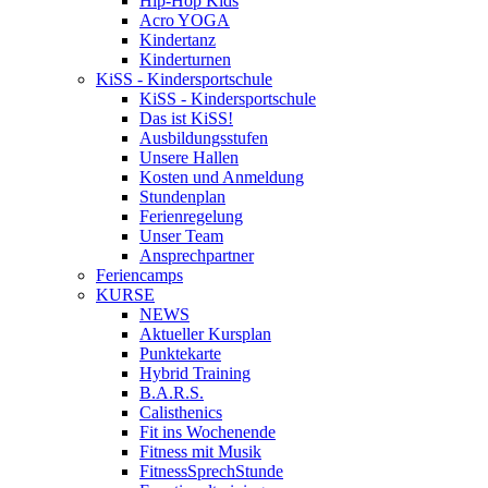
Hip-Hop Kids
Acro YOGA
Kindertanz
Kinderturnen
KiSS - Kindersportschule
KiSS - Kindersportschule
Das ist KiSS!
Ausbildungsstufen
Unsere Hallen
Kosten und Anmeldung
Stundenplan
Ferienregelung
Unser Team
Ansprechpartner
Feriencamps
KURSE
NEWS
Aktueller Kursplan
Punktekarte
Hybrid Training
B.A.R.S.
Calisthenics
Fit ins Wochenende
Fitness mit Musik
FitnessSprechStunde