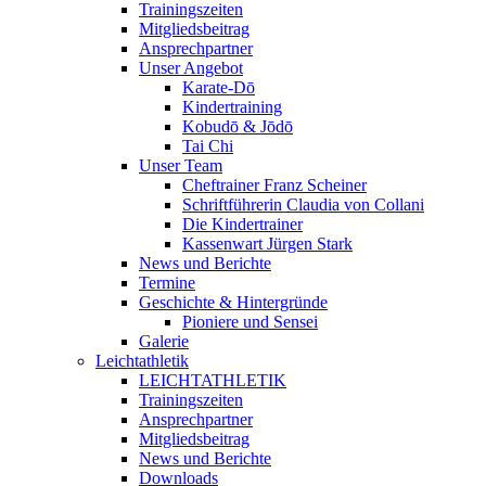
Trainingszeiten
Mitgliedsbeitrag
Ansprechpartner
Unser Angebot
Karate-Dō
Kindertraining
Kobudō & Jōdō
Tai Chi
Unser Team
Cheftrainer Franz Scheiner
Schriftführerin Claudia von Collani
Die Kindertrainer
Kassenwart Jürgen Stark
News und Berichte
Termine
Geschichte & Hintergründe
Pioniere und Sensei
Galerie
Leichtathletik
LEICHTATHLETIK
Trainingszeiten
Ansprechpartner
Mitgliedsbeitrag
News und Berichte
Downloads