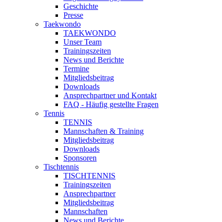
Geschichte
Presse
Taekwondo
TAEKWONDO
Unser Team
Trainingszeiten
News und Berichte
Termine
Mitgliedsbeitrag
Downloads
Ansprechpartner und Kontakt
FAQ - Häufig gestellte Fragen
Tennis
TENNIS
Mannschaften & Training
Mitgliedsbeitrag
Downloads
Sponsoren
Tischtennis
TISCHTENNIS
Trainingszeiten
Ansprechpartner
Mitgliedsbeitrag
Mannschaften
News und Berichte