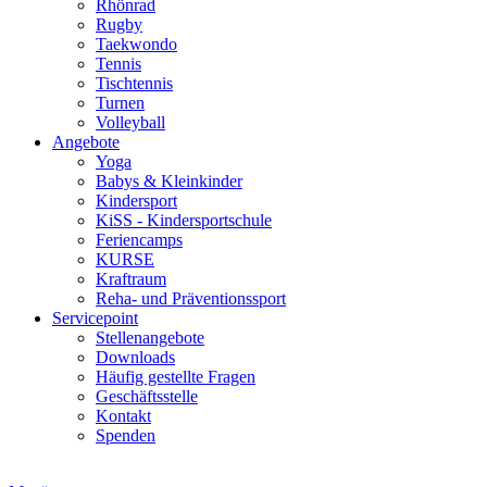
Rhönrad
Rugby
Taekwondo
Tennis
Tischtennis
Turnen
Volleyball
Angebote
Yoga
Babys & Kleinkinder
Kindersport
KiSS - Kindersportschule
Feriencamps
KURSE
Kraftraum
Reha- und Präventionssport
Servicepoint
Stellenangebote
Downloads
Häufig gestellte Fragen
Geschäftsstelle
Kontakt
Spenden