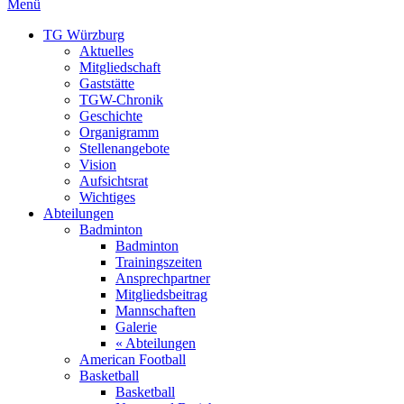
Menü
TG Würzburg
Aktuelles
Mitgliedschaft
Gaststätte
TGW-Chronik
Geschichte
Organigramm
Stellenangebote
Vision
Aufsichtsrat
Wichtiges
Abteilungen
Badminton
Badminton
Trainingszeiten
Ansprechpartner
Mitgliedsbeitrag
Mannschaften
Galerie
« Abteilungen
American Football
Basketball
Basketball