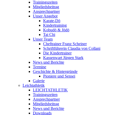
Trainingszeiten
Mitgliedsbeitrag
Ansprechpartner
Unser Angebot
Karate-Dō
Kindertraining
Kobudō & Jōdō
Tai Chi
Unser Team
Cheftrainer Franz Scheiner
Schriftführerin Claudia von Collani
Die Kindertrainer
Kassenwart Jürgen Stark
News und Berichte
Termine
Geschichte & Hintergründe
Pioniere und Sensei
Galerie
Leichtathletik
LEICHTATHLETIK
Trainingszeiten
Ansprechpartner
Mitgliedsbeitrag
News und Berichte
Downloads