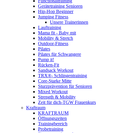
Functionaltraining
Gerätetraining Senioren
Hip-Hop Beginner
Jumping Fitness
Unsere Trainerinnen
Lauftraining
Mama fit - Baby mit
Mobility & Stretch
Outdoor-Fitness
Pilates
Pilates für Schwangere
Pump it!
Rücken-Fit
Sandsack Workout
TRX®- Schlingentraining
Core-Starke Mitte
Sturzprävention für Senioren
Mixed Workout
Strength & Mobility
Zeit für dich-TGW Frauenkurs
Kraftraum
KRAFTRAUM
Öffnungszeiten
Trainingbereich
Probetraining