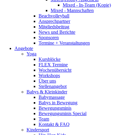
Mixed - In-Team (Kopie)
Mixed - Mannschaften
Beachvolleyball
Ansprechpartner
Mitgliedsbeitrag
News und Berichte
Sponsoren
Termine + Veranstaltungen
Angebote
Yoga
Kursblöcke
FLEX Termine
Wochenübersicht
Workshops
Über uns
Stellenangebot
Babys & Kleinkinder
Babymassage
Babys in Bewegung
Bewegungsminis
Bewegungsminis Special
Team
Kontakt & FAQ
Kindersport