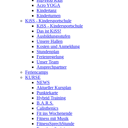
Hip-Hop Kids
Acro YOGA
Kindertanz
Kinderturnen
KiSS - Kindersportschule
KiSS - Kindersportschule
Das ist KiSS!
Ausbildungsstufen
Unsere Hallen
Kosten und Anmeldung
Stundenplan
Ferienregelung
Unser Team
Ansprechpartner
Feriencamps
KURSE
NEWS
Aktueller Kursplan
Punktekarte
Hybrid Training
B.A.R.S.
Calisthenics
Fit ins Wochenende
Fitness mit Musik
FitnessSprechStunde