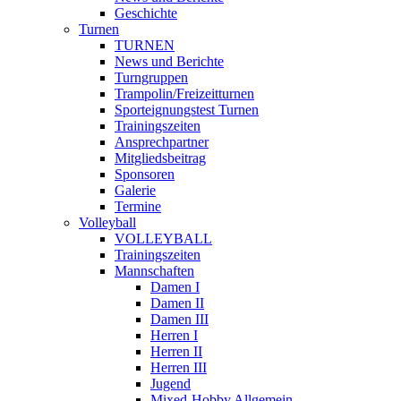
Geschichte
Turnen
TURNEN
News und Berichte
Turngruppen
Trampolin/Freizeitturnen
Sporteignungstest Turnen
Trainingszeiten
Ansprechpartner
Mitgliedsbeitrag
Sponsoren
Galerie
Termine
Volleyball
VOLLEYBALL
Trainingszeiten
Mannschaften
Damen I
Damen II
Damen III
Herren I
Herren II
Herren III
Jugend
Mixed-Hobby Allgemein