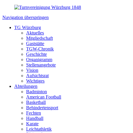
Navigation überspringen
TG Würzburg
Aktuelles
Mitgliedschaft
Gaststätte
TGW-Chronik
Geschichte
Organigramm
Stellenangebote
Vision
Aufsichtsrat
Wichtiges
Abteilungen
Badminton
American Football
Basketball
Behindertensport
Fechten
Handball
Karate
Leichtathletik