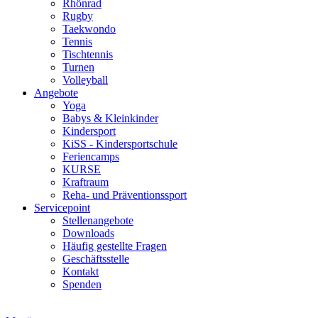
Rhönrad
Rugby
Taekwondo
Tennis
Tischtennis
Turnen
Volleyball
Angebote
Yoga
Babys & Kleinkinder
Kindersport
KiSS - Kindersportschule
Feriencamps
KURSE
Kraftraum
Reha- und Präventionssport
Servicepoint
Stellenangebote
Downloads
Häufig gestellte Fragen
Geschäftsstelle
Kontakt
Spenden