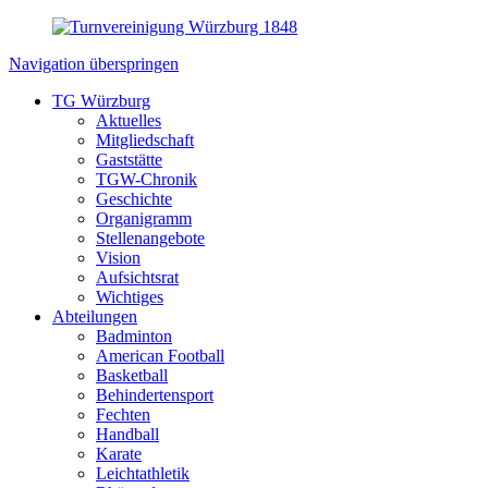
Navigation überspringen
TG Würzburg
Aktuelles
Mitgliedschaft
Gaststätte
TGW-Chronik
Geschichte
Organigramm
Stellenangebote
Vision
Aufsichtsrat
Wichtiges
Abteilungen
Badminton
American Football
Basketball
Behindertensport
Fechten
Handball
Karate
Leichtathletik