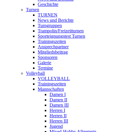
Geschichte
Turnen
TURNEN
News und Berichte
Turngruppen
Trampolin/Freizeitturnen
Sporteignungstest Turnen
Trainingszeiten
Ansprechpartner
Mitgliedsbeitrag
Sponsoren
Galerie
Termine
Volleyball
VOLLEYBALL
Trainingszeiten
Mannschaften
Damen I
Damen II
Damen III
Herren I
Herren II
Herren III
Jugend
Mixed-Hobby Allgemein