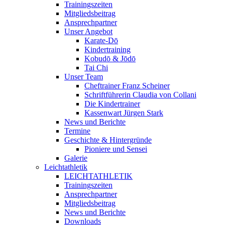
Trainingszeiten
Mitgliedsbeitrag
Ansprechpartner
Unser Angebot
Karate-Dō
Kindertraining
Kobudō & Jōdō
Tai Chi
Unser Team
Cheftrainer Franz Scheiner
Schriftführerin Claudia von Collani
Die Kindertrainer
Kassenwart Jürgen Stark
News und Berichte
Termine
Geschichte & Hintergründe
Pioniere und Sensei
Galerie
Leichtathletik
LEICHTATHLETIK
Trainingszeiten
Ansprechpartner
Mitgliedsbeitrag
News und Berichte
Downloads