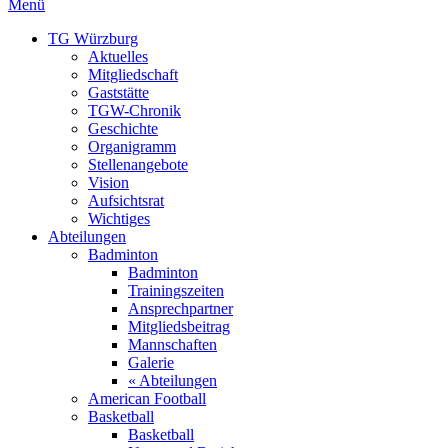
Menü
TG Würzburg
Aktuelles
Mitgliedschaft
Gaststätte
TGW-Chronik
Geschichte
Organigramm
Stellenangebote
Vision
Aufsichtsrat
Wichtiges
Abteilungen
Badminton
Badminton
Trainingszeiten
Ansprechpartner
Mitgliedsbeitrag
Mannschaften
Galerie
« Abteilungen
American Football
Basketball
Basketball