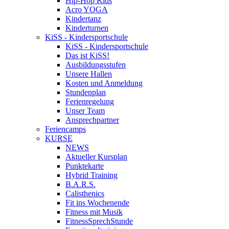
Hip-Hop Kids
Acro YOGA
Kindertanz
Kinderturnen
KiSS - Kindersportschule
KiSS - Kindersportschule
Das ist KiSS!
Ausbildungsstufen
Unsere Hallen
Kosten und Anmeldung
Stundenplan
Ferienregelung
Unser Team
Ansprechpartner
Feriencamps
KURSE
NEWS
Aktueller Kursplan
Punktekarte
Hybrid Training
B.A.R.S.
Calisthenics
Fit ins Wochenende
Fitness mit Musik
FitnessSprechStunde