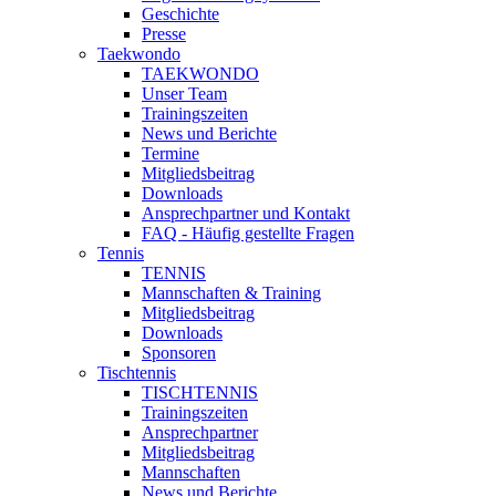
Geschichte
Presse
Taekwondo
TAEKWONDO
Unser Team
Trainingszeiten
News und Berichte
Termine
Mitgliedsbeitrag
Downloads
Ansprechpartner und Kontakt
FAQ - Häufig gestellte Fragen
Tennis
TENNIS
Mannschaften & Training
Mitgliedsbeitrag
Downloads
Sponsoren
Tischtennis
TISCHTENNIS
Trainingszeiten
Ansprechpartner
Mitgliedsbeitrag
Mannschaften
News und Berichte