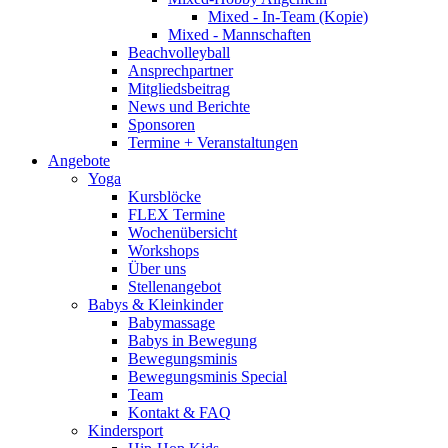
Mixed - In-Team (Kopie)
Mixed - Mannschaften
Beachvolleyball
Ansprechpartner
Mitgliedsbeitrag
News und Berichte
Sponsoren
Termine + Veranstaltungen
Angebote
Yoga
Kursblöcke
FLEX Termine
Wochenübersicht
Workshops
Über uns
Stellenangebot
Babys & Kleinkinder
Babymassage
Babys in Bewegung
Bewegungsminis
Bewegungsminis Special
Team
Kontakt & FAQ
Kindersport