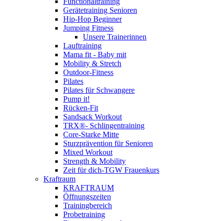
Functionaltraining
Gerätetraining Senioren
Hip-Hop Beginner
Jumping Fitness
Unsere Trainerinnen
Lauftraining
Mama fit - Baby mit
Mobility & Stretch
Outdoor-Fitness
Pilates
Pilates für Schwangere
Pump it!
Rücken-Fit
Sandsack Workout
TRX®- Schlingentraining
Core-Starke Mitte
Sturzprävention für Senioren
Mixed Workout
Strength & Mobility
Zeit für dich-TGW Frauenkurs
Kraftraum
KRAFTRAUM
Öffnungszeiten
Trainingbereich
Probetraining