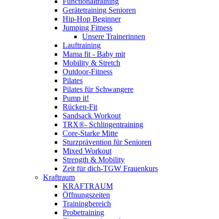
Functionaltraining
Gerätetraining Senioren
Hip-Hop Beginner
Jumping Fitness
Unsere Trainerinnen
Lauftraining
Mama fit - Baby mit
Mobility & Stretch
Outdoor-Fitness
Pilates
Pilates für Schwangere
Pump it!
Rücken-Fit
Sandsack Workout
TRX®- Schlingentraining
Core-Starke Mitte
Sturzprävention für Senioren
Mixed Workout
Strength & Mobility
Zeit für dich-TGW Frauenkurs
Kraftraum
KRAFTRAUM
Öffnungszeiten
Trainingbereich
Probetraining