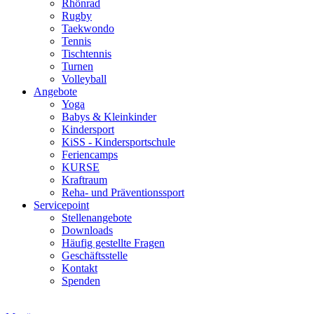
Rhönrad
Rugby
Taekwondo
Tennis
Tischtennis
Turnen
Volleyball
Angebote
Yoga
Babys & Kleinkinder
Kindersport
KiSS - Kindersportschule
Feriencamps
KURSE
Kraftraum
Reha- und Präventionssport
Servicepoint
Stellenangebote
Downloads
Häufig gestellte Fragen
Geschäftsstelle
Kontakt
Spenden