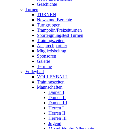
Geschichte
Turnen
TURNEN
News und Berichte
Turngruppen
Trampolin/Freizeitturnen
Sporteignungstest Turnen
Trainingszeiten
Ansprechpartner
Mitgliedsbeitrag
Sponsoren
Galerie
Termine
Volleyball
VOLLEYBALL
Trainingszeiten
Mannschaften
Damen I
Damen II
Damen III
Herren I
Herren II
Herren III
Jugend
Mixed-Hobby Allgemein