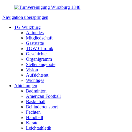
Navigation überspringen
TG Würzburg
Aktuelles
Mitgliedschaft
Gaststätte
TGW-Chronik
Geschichte
Organigramm
Stellenangebote
Vision
Aufsichtsrat
Wichtiges
Abteilungen
Badminton
American Football
Basketball
Behindertensport
Fechten
Handball
Karate
Leichtathletik