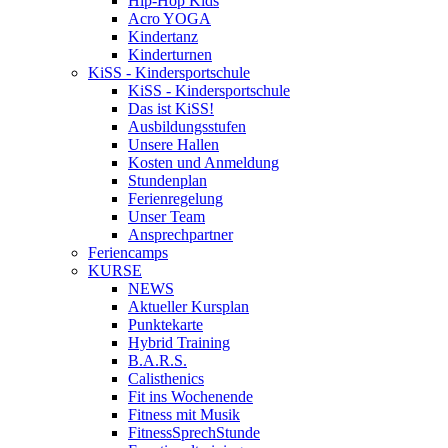
Hip-Hop Kids
Acro YOGA
Kindertanz
Kinderturnen
KiSS - Kindersportschule
KiSS - Kindersportschule
Das ist KiSS!
Ausbildungsstufen
Unsere Hallen
Kosten und Anmeldung
Stundenplan
Ferienregelung
Unser Team
Ansprechpartner
Feriencamps
KURSE
NEWS
Aktueller Kursplan
Punktekarte
Hybrid Training
B.A.R.S.
Calisthenics
Fit ins Wochenende
Fitness mit Musik
FitnessSprechStunde