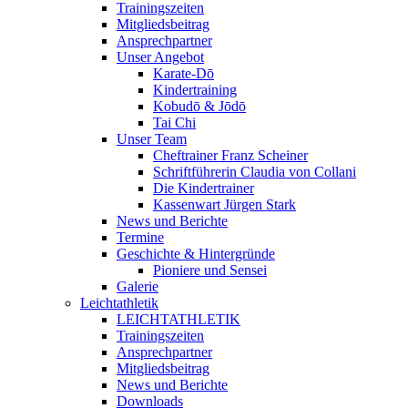
Trainingszeiten
Mitgliedsbeitrag
Ansprechpartner
Unser Angebot
Karate-Dō
Kindertraining
Kobudō & Jōdō
Tai Chi
Unser Team
Cheftrainer Franz Scheiner
Schriftführerin Claudia von Collani
Die Kindertrainer
Kassenwart Jürgen Stark
News und Berichte
Termine
Geschichte & Hintergründe
Pioniere und Sensei
Galerie
Leichtathletik
LEICHTATHLETIK
Trainingszeiten
Ansprechpartner
Mitgliedsbeitrag
News und Berichte
Downloads