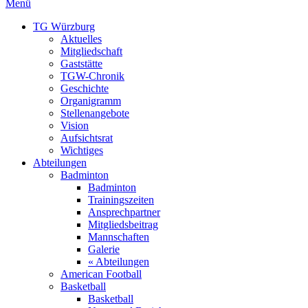
Menü
TG Würzburg
Aktuelles
Mitgliedschaft
Gaststätte
TGW-Chronik
Geschichte
Organigramm
Stellenangebote
Vision
Aufsichtsrat
Wichtiges
Abteilungen
Badminton
Badminton
Trainingszeiten
Ansprechpartner
Mitgliedsbeitrag
Mannschaften
Galerie
« Abteilungen
American Football
Basketball
Basketball