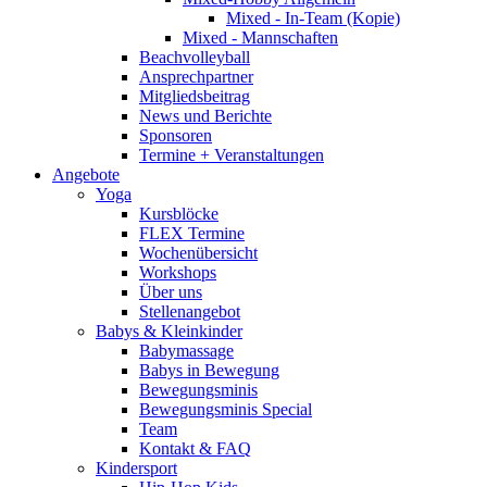
Mixed - In-Team (Kopie)
Mixed - Mannschaften
Beachvolleyball
Ansprechpartner
Mitgliedsbeitrag
News und Berichte
Sponsoren
Termine + Veranstaltungen
Angebote
Yoga
Kursblöcke
FLEX Termine
Wochenübersicht
Workshops
Über uns
Stellenangebot
Babys & Kleinkinder
Babymassage
Babys in Bewegung
Bewegungsminis
Bewegungsminis Special
Team
Kontakt & FAQ
Kindersport