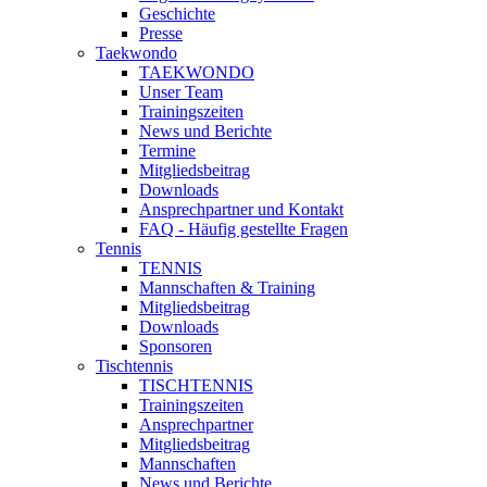
Geschichte
Presse
Taekwondo
TAEKWONDO
Unser Team
Trainingszeiten
News und Berichte
Termine
Mitgliedsbeitrag
Downloads
Ansprechpartner und Kontakt
FAQ - Häufig gestellte Fragen
Tennis
TENNIS
Mannschaften & Training
Mitgliedsbeitrag
Downloads
Sponsoren
Tischtennis
TISCHTENNIS
Trainingszeiten
Ansprechpartner
Mitgliedsbeitrag
Mannschaften
News und Berichte