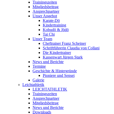
Trainingszeiten
Mitgliedsbeitrag
Ansprechpartner
Unser Angebot
Karate-Dō
Kindertraining
Kobudō & Jōdō
Tai Chi
Unser Team
Cheftrainer Franz Scheiner
Schriftführerin Claudia von Collani
Die Kindertrainer
Kassenwart Jürgen Stark
News und Berichte
Termine
Geschichte & Hintergründe
Pioniere und Sensei
Galerie
Leichtathletik
LEICHTATHLETIK
Trainingszeiten
Ansprechpartner
Mitgliedsbeitrag
News und Berichte
Downloads