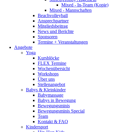
Mixed - In-Team (Kopie)
Mixed - Mannschaften
Beachvolleyball
Ansprechpartner
Mitgliedsbeitrag
News und Berichte
Sponsoren
Termine + Veranstaltungen
Angebote
Yoga
Kursblöcke
FLEX Termine
Wochenübersicht
Workshops
Über uns
Stellenangebot
Babys & Kleinkinder
Babymassage
Babys in Bewegung
Bewegungsminis
Bewegungsminis Special
Team
Kontakt & FAQ
Kindersport