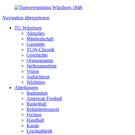
Navigation überspringen
TG Würzburg
Aktuelles
Mitgliedschaft
Gaststätte
TGW-Chronik
Geschichte
Organigramm
Stellenangebote
Vision
Aufsichtsrat
Wichtiges
Abteilungen
Badminton
American Football
Basketball
Behindertensport
Fechten
Handball
Karate
Leichtathletik