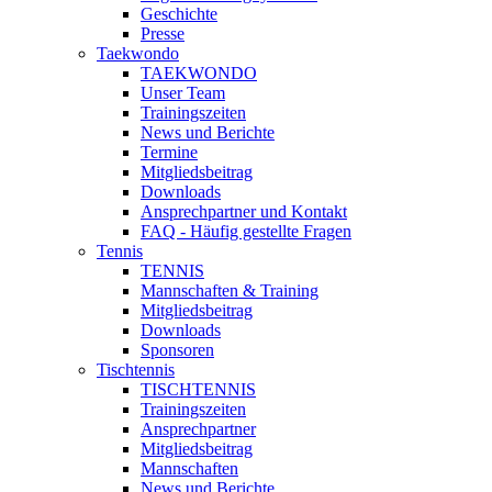
Geschichte
Presse
Taekwondo
TAEKWONDO
Unser Team
Trainingszeiten
News und Berichte
Termine
Mitgliedsbeitrag
Downloads
Ansprechpartner und Kontakt
FAQ - Häufig gestellte Fragen
Tennis
TENNIS
Mannschaften & Training
Mitgliedsbeitrag
Downloads
Sponsoren
Tischtennis
TISCHTENNIS
Trainingszeiten
Ansprechpartner
Mitgliedsbeitrag
Mannschaften
News und Berichte