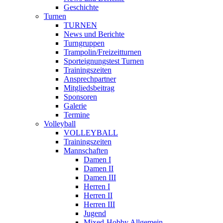
Geschichte
Turnen
TURNEN
News und Berichte
Turngruppen
Trampolin/Freizeitturnen
Sporteignungstest Turnen
Trainingszeiten
Ansprechpartner
Mitgliedsbeitrag
Sponsoren
Galerie
Termine
Volleyball
VOLLEYBALL
Trainingszeiten
Mannschaften
Damen I
Damen II
Damen III
Herren I
Herren II
Herren III
Jugend
Mixed-Hobby Allgemein