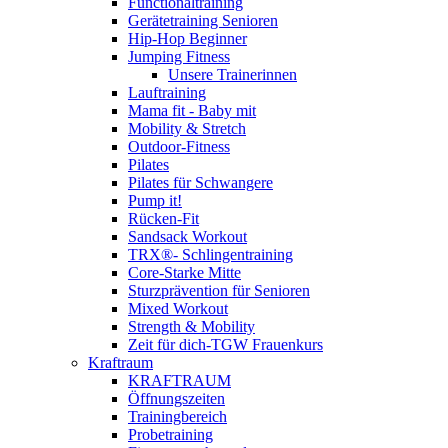
Functionaltraining
Gerätetraining Senioren
Hip-Hop Beginner
Jumping Fitness
Unsere Trainerinnen
Lauftraining
Mama fit - Baby mit
Mobility & Stretch
Outdoor-Fitness
Pilates
Pilates für Schwangere
Pump it!
Rücken-Fit
Sandsack Workout
TRX®- Schlingentraining
Core-Starke Mitte
Sturzprävention für Senioren
Mixed Workout
Strength & Mobility
Zeit für dich-TGW Frauenkurs
Kraftraum
KRAFTRAUM
Öffnungszeiten
Trainingbereich
Probetraining