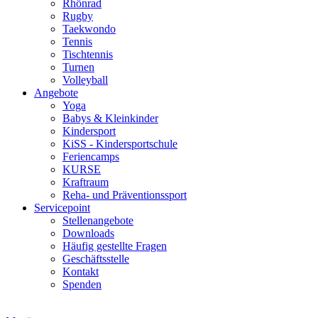
Rhönrad
Rugby
Taekwondo
Tennis
Tischtennis
Turnen
Volleyball
Angebote
Yoga
Babys & Kleinkinder
Kindersport
KiSS - Kindersportschule
Feriencamps
KURSE
Kraftraum
Reha- und Präventionssport
Servicepoint
Stellenangebote
Downloads
Häufig gestellte Fragen
Geschäftsstelle
Kontakt
Spenden