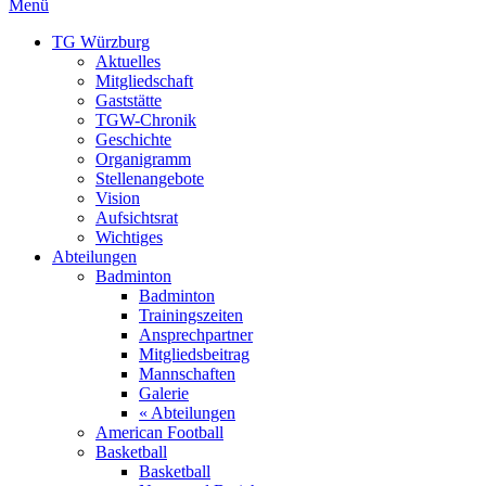
Menü
TG Würzburg
Aktuelles
Mitgliedschaft
Gaststätte
TGW-Chronik
Geschichte
Organigramm
Stellenangebote
Vision
Aufsichtsrat
Wichtiges
Abteilungen
Badminton
Badminton
Trainingszeiten
Ansprechpartner
Mitgliedsbeitrag
Mannschaften
Galerie
« Abteilungen
American Football
Basketball
Basketball