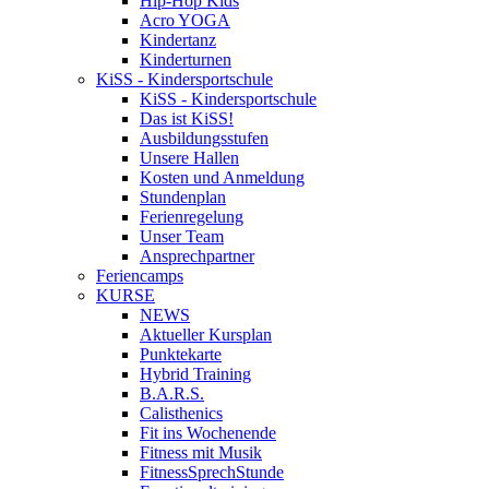
Hip-Hop Kids
Acro YOGA
Kindertanz
Kinderturnen
KiSS - Kindersportschule
KiSS - Kindersportschule
Das ist KiSS!
Ausbildungsstufen
Unsere Hallen
Kosten und Anmeldung
Stundenplan
Ferienregelung
Unser Team
Ansprechpartner
Feriencamps
KURSE
NEWS
Aktueller Kursplan
Punktekarte
Hybrid Training
B.A.R.S.
Calisthenics
Fit ins Wochenende
Fitness mit Musik
FitnessSprechStunde