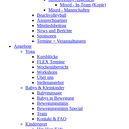
Mixed - In-Team (Kopie)
Mixed - Mannschaften
Beachvolleyball
Ansprechpartner
Mitgliedsbeitrag
News und Berichte
Sponsoren
Termine + Veranstaltungen
Angebote
Yoga
Kursblöcke
FLEX Termine
Wochenübersicht
Workshops
Über uns
Stellenangebot
Babys & Kleinkinder
Babymassage
Babys in Bewegung
Bewegungsminis
Bewegungsminis Special
Team
Kontakt & FAQ
Kindersport