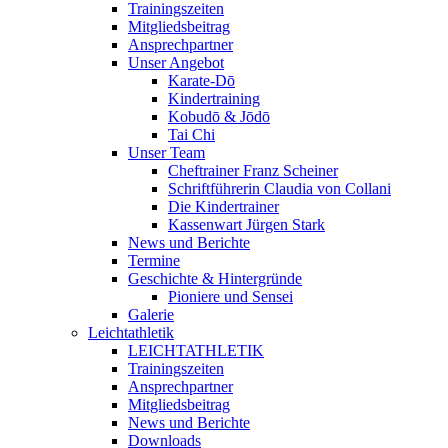
Trainingszeiten
Mitgliedsbeitrag
Ansprechpartner
Unser Angebot
Karate-Dō
Kindertraining
Kobudō & Jōdō
Tai Chi
Unser Team
Cheftrainer Franz Scheiner
Schriftführerin Claudia von Collani
Die Kindertrainer
Kassenwart Jürgen Stark
News und Berichte
Termine
Geschichte & Hintergründe
Pioniere und Sensei
Galerie
Leichtathletik
LEICHTATHLETIK
Trainingszeiten
Ansprechpartner
Mitgliedsbeitrag
News und Berichte
Downloads