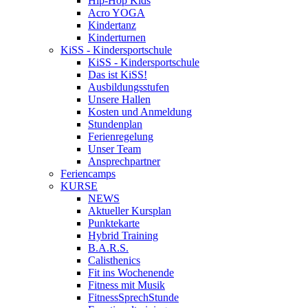
Hip-Hop Kids
Acro YOGA
Kindertanz
Kinderturnen
KiSS - Kindersportschule
KiSS - Kindersportschule
Das ist KiSS!
Ausbildungsstufen
Unsere Hallen
Kosten und Anmeldung
Stundenplan
Ferienregelung
Unser Team
Ansprechpartner
Feriencamps
KURSE
NEWS
Aktueller Kursplan
Punktekarte
Hybrid Training
B.A.R.S.
Calisthenics
Fit ins Wochenende
Fitness mit Musik
FitnessSprechStunde