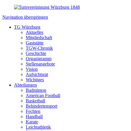
Navigation überspringen
TG Würzburg
Aktuelles
Mitgliedschaft
Gaststätte
TGW-Chronik
Geschichte
Organigramm
Stellenangebote
Vision
Aufsichtsrat
Wichtiges
Abteilungen
Badminton
American Football
Basketball
Behindertensport
Fechten
Handball
Karate
Leichtathletik