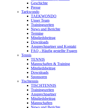
Geschichte
Presse
Taekwondo
TAEKWONDO
Unser Team
Trainingszeiten
News und Berichte
Termine
Mitgliedsbeitrag
Downloads
Ansprechpartner und Kontakt
FAQ - Häufig gestellte Fragen
Tennis
TENNIS
Mannschaften & Training
Mitgliedsbeitrag
Downloads
Sponsoren
Tischtennis
TISCHTENNIS
Trainingszeiten
Ansprechpartner
Mitgliedsbeitrag
Mannschaften
News und Berichte