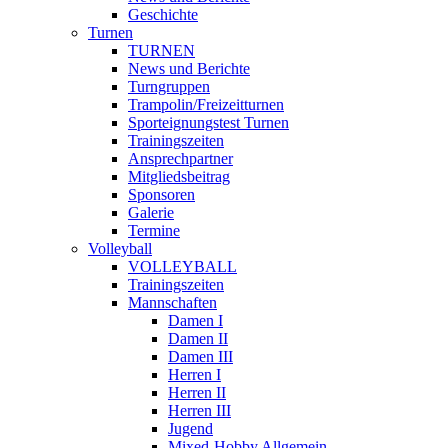
Geschichte
Turnen
TURNEN
News und Berichte
Turngruppen
Trampolin/Freizeitturnen
Sporteignungstest Turnen
Trainingszeiten
Ansprechpartner
Mitgliedsbeitrag
Sponsoren
Galerie
Termine
Volleyball
VOLLEYBALL
Trainingszeiten
Mannschaften
Damen I
Damen II
Damen III
Herren I
Herren II
Herren III
Jugend
Mixed-Hobby Allgemein