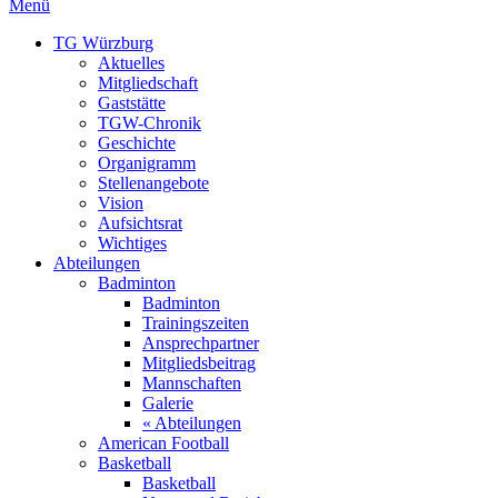
Menü
TG Würzburg
Aktuelles
Mitgliedschaft
Gaststätte
TGW-Chronik
Geschichte
Organigramm
Stellenangebote
Vision
Aufsichtsrat
Wichtiges
Abteilungen
Badminton
Badminton
Trainingszeiten
Ansprechpartner
Mitgliedsbeitrag
Mannschaften
Galerie
« Abteilungen
American Football
Basketball
Basketball