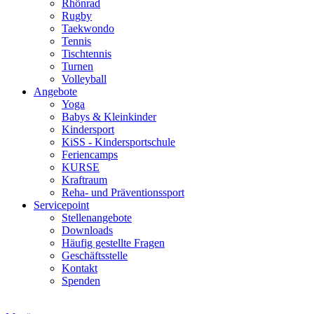
Rhönrad
Rugby
Taekwondo
Tennis
Tischtennis
Turnen
Volleyball
Angebote
Yoga
Babys & Kleinkinder
Kindersport
KiSS - Kindersportschule
Feriencamps
KURSE
Kraftraum
Reha- und Präventionssport
Servicepoint
Stellenangebote
Downloads
Häufig gestellte Fragen
Geschäftsstelle
Kontakt
Spenden