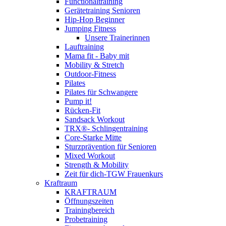
Functionaltraining
Gerätetraining Senioren
Hip-Hop Beginner
Jumping Fitness
Unsere Trainerinnen
Lauftraining
Mama fit - Baby mit
Mobility & Stretch
Outdoor-Fitness
Pilates
Pilates für Schwangere
Pump it!
Rücken-Fit
Sandsack Workout
TRX®- Schlingentraining
Core-Starke Mitte
Sturzprävention für Senioren
Mixed Workout
Strength & Mobility
Zeit für dich-TGW Frauenkurs
Kraftraum
KRAFTRAUM
Öffnungszeiten
Trainingbereich
Probetraining