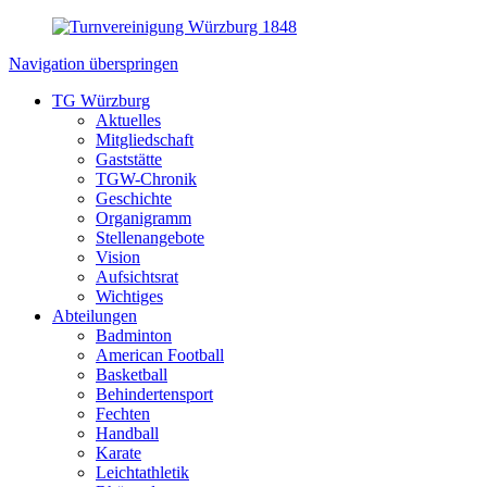
Navigation überspringen
TG Würzburg
Aktuelles
Mitgliedschaft
Gaststätte
TGW-Chronik
Geschichte
Organigramm
Stellenangebote
Vision
Aufsichtsrat
Wichtiges
Abteilungen
Badminton
American Football
Basketball
Behindertensport
Fechten
Handball
Karate
Leichtathletik