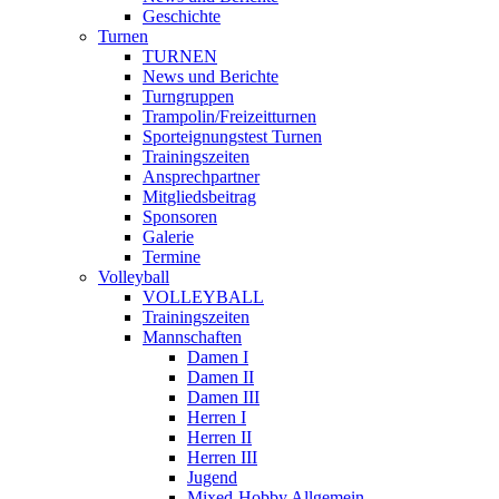
Geschichte
Turnen
TURNEN
News und Berichte
Turngruppen
Trampolin/Freizeitturnen
Sporteignungstest Turnen
Trainingszeiten
Ansprechpartner
Mitgliedsbeitrag
Sponsoren
Galerie
Termine
Volleyball
VOLLEYBALL
Trainingszeiten
Mannschaften
Damen I
Damen II
Damen III
Herren I
Herren II
Herren III
Jugend
Mixed-Hobby Allgemein