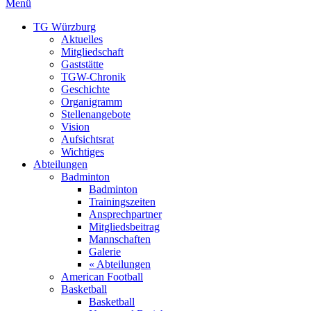
Menü
TG Würzburg
Aktuelles
Mitgliedschaft
Gaststätte
TGW-Chronik
Geschichte
Organigramm
Stellenangebote
Vision
Aufsichtsrat
Wichtiges
Abteilungen
Badminton
Badminton
Trainingszeiten
Ansprechpartner
Mitgliedsbeitrag
Mannschaften
Galerie
« Abteilungen
American Football
Basketball
Basketball