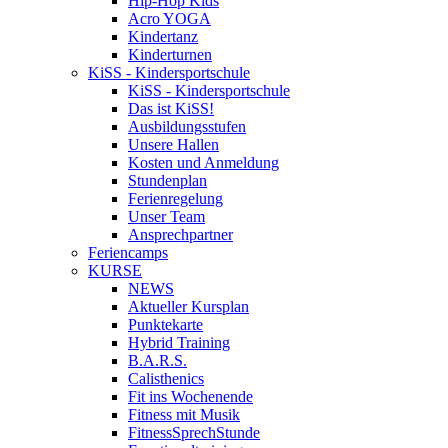
Hip-Hop Kids
Acro YOGA
Kindertanz
Kinderturnen
KiSS - Kindersportschule
KiSS - Kindersportschule
Das ist KiSS!
Ausbildungsstufen
Unsere Hallen
Kosten und Anmeldung
Stundenplan
Ferienregelung
Unser Team
Ansprechpartner
Feriencamps
KURSE
NEWS
Aktueller Kursplan
Punktekarte
Hybrid Training
B.A.R.S.
Calisthenics
Fit ins Wochenende
Fitness mit Musik
FitnessSprechStunde