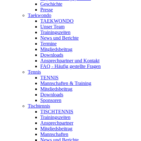
Geschichte
Presse
Taekwondo
TAEKWONDO
Unser Team
Trainingszeiten
News und Berichte
Termine
Mitgliedsbeitrag
Downloads
Ansprechpartner und Kontakt
FAQ - Häufig gestellte Fragen
Tennis
TENNIS
Mannschaften & Training
Mitgliedsbeitrag
Downloads
Sponsoren
Tischtennis
TISCHTENNIS
Trainingszeiten
Ansprechpartner
Mitgliedsbeitrag
Mannschaften
News und Berichte