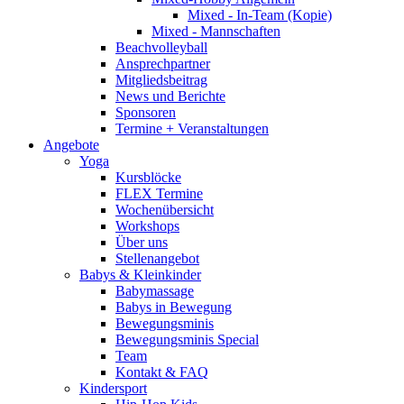
Mixed - In-Team (Kopie)
Mixed - Mannschaften
Beachvolleyball
Ansprechpartner
Mitgliedsbeitrag
News und Berichte
Sponsoren
Termine + Veranstaltungen
Angebote
Yoga
Kursblöcke
FLEX Termine
Wochenübersicht
Workshops
Über uns
Stellenangebot
Babys & Kleinkinder
Babymassage
Babys in Bewegung
Bewegungsminis
Bewegungsminis Special
Team
Kontakt & FAQ
Kindersport