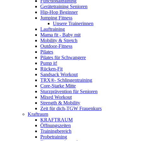
Functionaltraining
Gerätetraining Senioren
Hip-Hop Beginner
Jumping Fitness
Unsere Trainerinnen
Lauftraining
Mama fit - Baby mit
Mobility & Stretch
Outdoor-Fitness
Pilates
Pilates für Schwangere
Pump it!
Rücken-Fit
Sandsack Workout
TRX®- Schlingentraining
Core-Starke Mitte
Sturzprävention für Senioren
Mixed Workout
Strength & Mobility
Zeit für dich-TGW Frauenkurs
Kraftraum
KRAFTRAUM
Öffnungszeiten
Trainingbereich
Probetraining