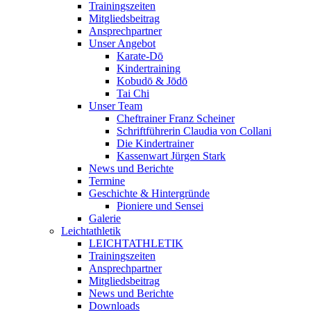
Trainingszeiten
Mitgliedsbeitrag
Ansprechpartner
Unser Angebot
Karate-Dō
Kindertraining
Kobudō & Jōdō
Tai Chi
Unser Team
Cheftrainer Franz Scheiner
Schriftführerin Claudia von Collani
Die Kindertrainer
Kassenwart Jürgen Stark
News und Berichte
Termine
Geschichte & Hintergründe
Pioniere und Sensei
Galerie
Leichtathletik
LEICHTATHLETIK
Trainingszeiten
Ansprechpartner
Mitgliedsbeitrag
News und Berichte
Downloads