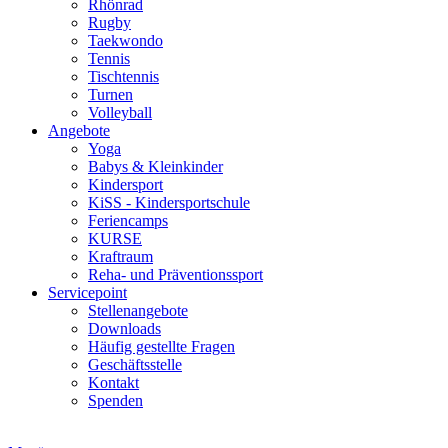
Rhönrad
Rugby
Taekwondo
Tennis
Tischtennis
Turnen
Volleyball
Angebote
Yoga
Babys & Kleinkinder
Kindersport
KiSS - Kindersportschule
Feriencamps
KURSE
Kraftraum
Reha- und Präventionssport
Servicepoint
Stellenangebote
Downloads
Häufig gestellte Fragen
Geschäftsstelle
Kontakt
Spenden