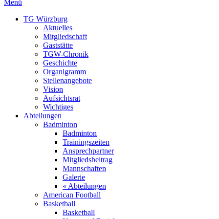
Menü
TG Würzburg
Aktuelles
Mitgliedschaft
Gaststätte
TGW-Chronik
Geschichte
Organigramm
Stellenangebote
Vision
Aufsichtsrat
Wichtiges
Abteilungen
Badminton
Badminton
Trainingszeiten
Ansprechpartner
Mitgliedsbeitrag
Mannschaften
Galerie
« Abteilungen
American Football
Basketball
Basketball