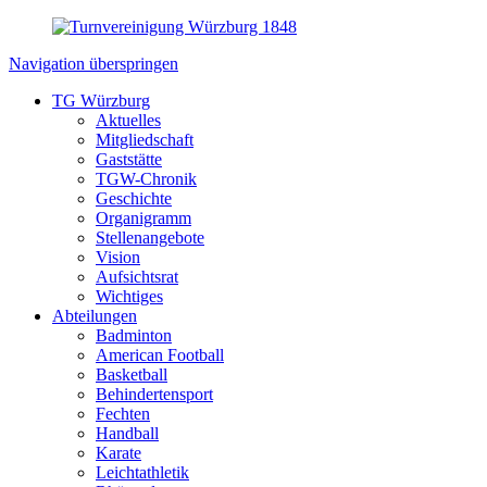
Navigation überspringen
TG Würzburg
Aktuelles
Mitgliedschaft
Gaststätte
TGW-Chronik
Geschichte
Organigramm
Stellenangebote
Vision
Aufsichtsrat
Wichtiges
Abteilungen
Badminton
American Football
Basketball
Behindertensport
Fechten
Handball
Karate
Leichtathletik