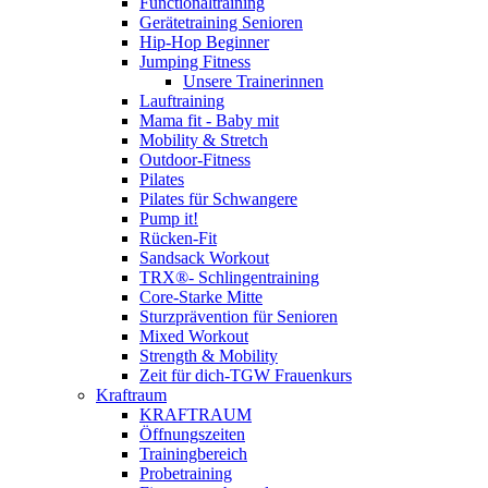
Functionaltraining
Gerätetraining Senioren
Hip-Hop Beginner
Jumping Fitness
Unsere Trainerinnen
Lauftraining
Mama fit - Baby mit
Mobility & Stretch
Outdoor-Fitness
Pilates
Pilates für Schwangere
Pump it!
Rücken-Fit
Sandsack Workout
TRX®- Schlingentraining
Core-Starke Mitte
Sturzprävention für Senioren
Mixed Workout
Strength & Mobility
Zeit für dich-TGW Frauenkurs
Kraftraum
KRAFTRAUM
Öffnungszeiten
Trainingbereich
Probetraining