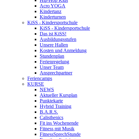
Hip-Hop Kids
Acro YOGA
Kindertanz
Kinderturnen
KiSS - Kindersportschule
KiSS - Kindersportschule
Das ist KiSS!
Ausbildungsstufen
Unsere Hallen
Kosten und Anmeldung
Stundenplan
Ferienregelung
Unser Team
Ansprechpartner
Feriencamps
KURSE
NEWS
Aktueller Kursplan
Punktekarte
Hybrid Training
B.A.R.S.
Calisthenics
Fit ins Wochenende
Fitness mit Musik
FitnessSprechStunde