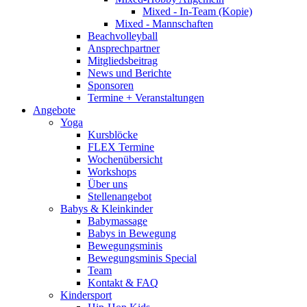
Mixed - In-Team (Kopie)
Mixed - Mannschaften
Beachvolleyball
Ansprechpartner
Mitgliedsbeitrag
News und Berichte
Sponsoren
Termine + Veranstaltungen
Angebote
Yoga
Kursblöcke
FLEX Termine
Wochenübersicht
Workshops
Über uns
Stellenangebot
Babys & Kleinkinder
Babymassage
Babys in Bewegung
Bewegungsminis
Bewegungsminis Special
Team
Kontakt & FAQ
Kindersport