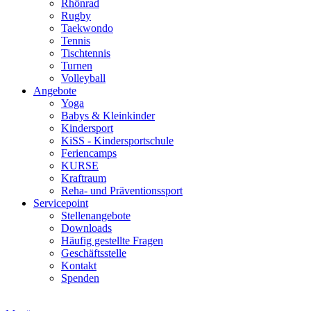
Rhönrad
Rugby
Taekwondo
Tennis
Tischtennis
Turnen
Volleyball
Angebote
Yoga
Babys & Kleinkinder
Kindersport
KiSS - Kindersportschule
Feriencamps
KURSE
Kraftraum
Reha- und Präventionssport
Servicepoint
Stellenangebote
Downloads
Häufig gestellte Fragen
Geschäftsstelle
Kontakt
Spenden