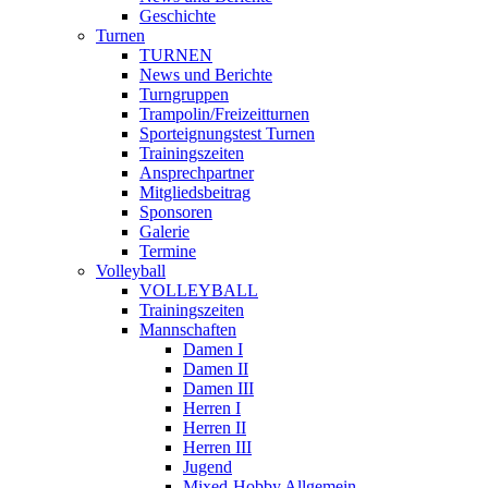
Geschichte
Turnen
TURNEN
News und Berichte
Turngruppen
Trampolin/Freizeitturnen
Sporteignungstest Turnen
Trainingszeiten
Ansprechpartner
Mitgliedsbeitrag
Sponsoren
Galerie
Termine
Volleyball
VOLLEYBALL
Trainingszeiten
Mannschaften
Damen I
Damen II
Damen III
Herren I
Herren II
Herren III
Jugend
Mixed-Hobby Allgemein