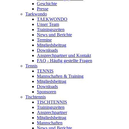
Geschichte
Presse
Taekwondo
TAEKWONDO
Unser Team
Trainingszeiten
News und Berichte
Termine
Mitgliedsbeitrag
Downloads
Ansprechpartner und Kontakt
FAQ - Häufig gestellte Fragen
Tennis
TENNIS
Mannschaften & Training
Mitgliedsbeitrag
Downloads
Sponsoren
Tischtennis
TISCHTENNIS
Trainingszeiten
Ansprechpartner
Mitgliedsbeitrag
Mannschaften
News und Berichte