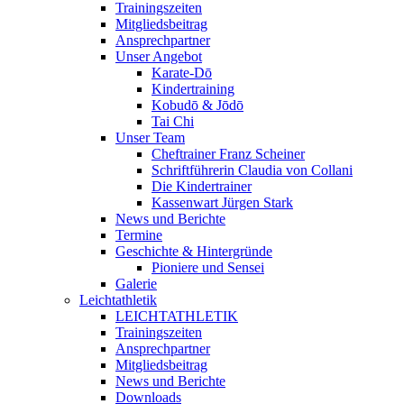
Trainingszeiten
Mitgliedsbeitrag
Ansprechpartner
Unser Angebot
Karate-Dō
Kindertraining
Kobudō & Jōdō
Tai Chi
Unser Team
Cheftrainer Franz Scheiner
Schriftführerin Claudia von Collani
Die Kindertrainer
Kassenwart Jürgen Stark
News und Berichte
Termine
Geschichte & Hintergründe
Pioniere und Sensei
Galerie
Leichtathletik
LEICHTATHLETIK
Trainingszeiten
Ansprechpartner
Mitgliedsbeitrag
News und Berichte
Downloads