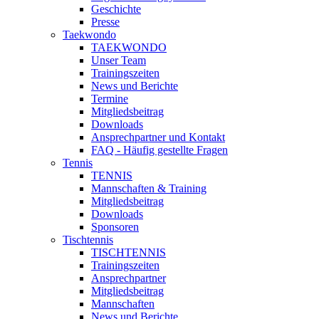
Geschichte
Presse
Taekwondo
TAEKWONDO
Unser Team
Trainingszeiten
News und Berichte
Termine
Mitgliedsbeitrag
Downloads
Ansprechpartner und Kontakt
FAQ - Häufig gestellte Fragen
Tennis
TENNIS
Mannschaften & Training
Mitgliedsbeitrag
Downloads
Sponsoren
Tischtennis
TISCHTENNIS
Trainingszeiten
Ansprechpartner
Mitgliedsbeitrag
Mannschaften
News und Berichte