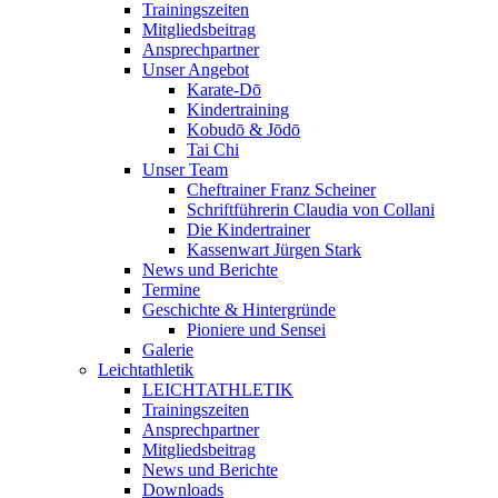
Trainingszeiten
Mitgliedsbeitrag
Ansprechpartner
Unser Angebot
Karate-Dō
Kindertraining
Kobudō & Jōdō
Tai Chi
Unser Team
Cheftrainer Franz Scheiner
Schriftführerin Claudia von Collani
Die Kindertrainer
Kassenwart Jürgen Stark
News und Berichte
Termine
Geschichte & Hintergründe
Pioniere und Sensei
Galerie
Leichtathletik
LEICHTATHLETIK
Trainingszeiten
Ansprechpartner
Mitgliedsbeitrag
News und Berichte
Downloads