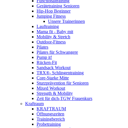
Functionaltraining
Gerätetraining Senioren
Hip-Hop Beginner
Jumping Fitness
Unsere Trainerinnen
Lauftraining
Mama fit - Baby mit
Mobility & Stretch
Outdoor-Fitness
Pilates
Pilates für Schwangere
Pump it!
Rücken-Fit
Sandsack Workout
TRX®- Schlingentraining
Core-Starke Mitte
Sturzprävention für Senioren
Mixed Workout
Strength & Mobility
Zeit für dich-TGW Frauenkurs
Kraftraum
KRAFTRAUM
Öffnungszeiten
Trainingbereich
Probetraining