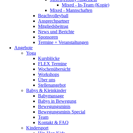
Mixed - In-Team (Kopie)
Mixed - Mannschaften
Beachvolleyball
Ansprechpartner
Mitgliedsbeitrag
News und Berichte
Sponsoren
Termine + Veranstaltungen
Angebote
Yoga
Kursblöcke
FLEX Termine
Wochenübersicht
Workshops
Über uns
Stellenangebot
Babys & Kleinkinder
Babymassage
Babys in Bewegung
Bewegungsminis
Bewegungsminis Special
Team
Kontakt & FAQ
Kindersport