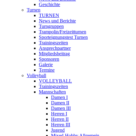
Geschichte
Turnen
TURNEN
News und Berichte
Turngruppen
Trampolin/Freizeitturnen
Sporteignungstest Turnen
Trainingszeiten
Ansprechpartner
Mitgliedsbeitrag
Sponsoren
Galerie
Termine
Volleyball
VOLLEYBALL
Trainingszeiten
Mannschaften
Damen I
Damen II
Damen III
Herren I
Herren II
Herren III
Jugend
Mixed-Hobby Allgemein