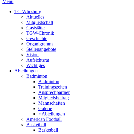
Menü
TG Würzburg
Aktuelles
Mitgliedschaft
Gaststätte
TGW-Chronik
Geschichte
Organigramm
Stellenangebote
Vision
Aufsichtsrat
Wichtiges
Abteilungen
Badminton
Badminton
Trainingszeiten
Ansprechpartner
Mitgliedsbeitrag
Mannschaften
Galerie
« Abteilungen
American Football
Basketball
Basketball