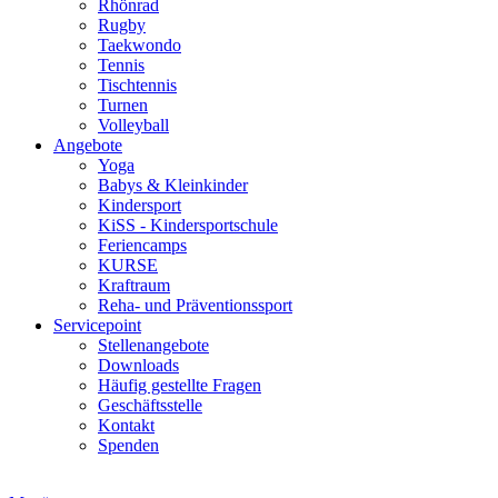
Rhönrad
Rugby
Taekwondo
Tennis
Tischtennis
Turnen
Volleyball
Angebote
Yoga
Babys & Kleinkinder
Kindersport
KiSS - Kindersportschule
Feriencamps
KURSE
Kraftraum
Reha- und Präventionssport
Servicepoint
Stellenangebote
Downloads
Häufig gestellte Fragen
Geschäftsstelle
Kontakt
Spenden