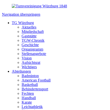
Navigation überspringen
TG Würzburg
Aktuelles
Mitgliedschaft
Gaststätte
TGW-Chronik
Geschichte
Organigramm
Stellenangebote
Vision
Aufsichtsrat
Wichtiges
Abteilungen
Badminton
American Football
Basketball
Behindertensport
Fechten
Handball
Karate
Leichtathletik