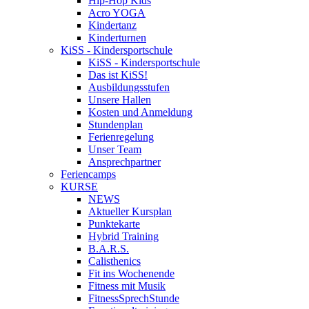
Hip-Hop Kids
Acro YOGA
Kindertanz
Kinderturnen
KiSS - Kindersportschule
KiSS - Kindersportschule
Das ist KiSS!
Ausbildungsstufen
Unsere Hallen
Kosten und Anmeldung
Stundenplan
Ferienregelung
Unser Team
Ansprechpartner
Feriencamps
KURSE
NEWS
Aktueller Kursplan
Punktekarte
Hybrid Training
B.A.R.S.
Calisthenics
Fit ins Wochenende
Fitness mit Musik
FitnessSprechStunde