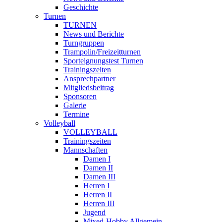
Geschichte
Turnen
TURNEN
News und Berichte
Turngruppen
Trampolin/Freizeitturnen
Sporteignungstest Turnen
Trainingszeiten
Ansprechpartner
Mitgliedsbeitrag
Sponsoren
Galerie
Termine
Volleyball
VOLLEYBALL
Trainingszeiten
Mannschaften
Damen I
Damen II
Damen III
Herren I
Herren II
Herren III
Jugend
Mixed-Hobby Allgemein