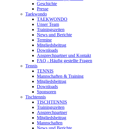
Geschichte
Presse
Taekwondo
TAEKWONDO
Unser Team
Trainingszeiten
News und Berichte
Termine
Mitgliedsbeitrag
Downloads
Ansprechpartner und Kontakt
FAQ - Häufig gestellte Fragen
Tennis
TENNIS
Mannschaften & Training
Mitgliedsbeitrag
Downloads
Sponsoren
Tischtennis
TISCHTENNIS
Trainingszeiten
Ansprechpartner
Mitgliedsbeitrag
Mannschaften
News und Berichte