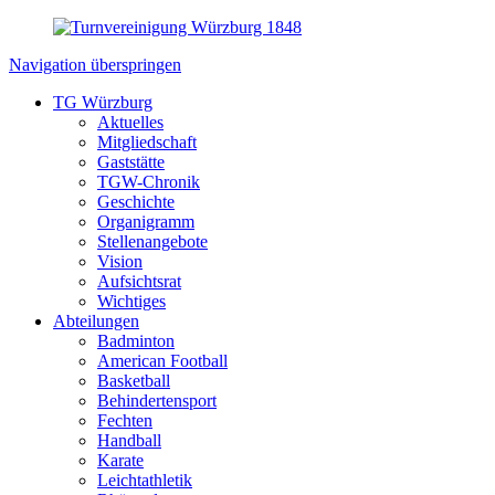
Navigation überspringen
TG Würzburg
Aktuelles
Mitgliedschaft
Gaststätte
TGW-Chronik
Geschichte
Organigramm
Stellenangebote
Vision
Aufsichtsrat
Wichtiges
Abteilungen
Badminton
American Football
Basketball
Behindertensport
Fechten
Handball
Karate
Leichtathletik