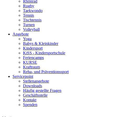
Rhönrad
Rugby
Taekwondo
Tennis
Tischtennis
Turnen
Volleyball
Angebote
Yoga
Babys & Kleinkinder
Kindersport
KiSS - Kindersportschule
Feriencamps
KURSE
Kraftraum
Reha- und Präventionssport
Servicepoint
Stellenangebote
Downloads
Häufig gestellte Fragen
Geschäftsstelle
Kontakt
Spenden