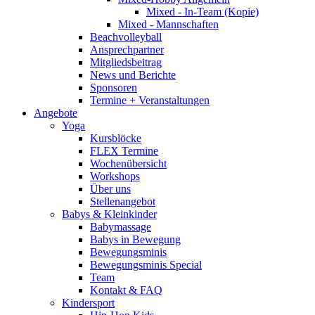
Mixed - In-Team (Kopie)
Mixed - Mannschaften
Beachvolleyball
Ansprechpartner
Mitgliedsbeitrag
News und Berichte
Sponsoren
Termine + Veranstaltungen
Angebote
Yoga
Kursblöcke
FLEX Termine
Wochenübersicht
Workshops
Über uns
Stellenangebot
Babys & Kleinkinder
Babymassage
Babys in Bewegung
Bewegungsminis
Bewegungsminis Special
Team
Kontakt & FAQ
Kindersport