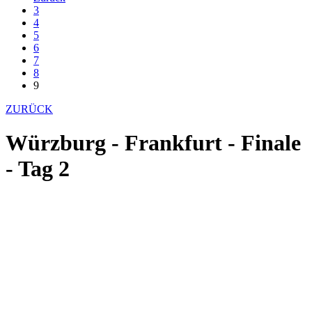
3
4
5
6
7
8
9
ZURÜCK
Würzburg - Frankfurt - Finale
- Tag 2