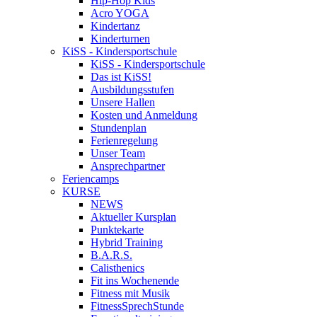
Hip-Hop Kids
Acro YOGA
Kindertanz
Kinderturnen
KiSS - Kindersportschule
KiSS - Kindersportschule
Das ist KiSS!
Ausbildungsstufen
Unsere Hallen
Kosten und Anmeldung
Stundenplan
Ferienregelung
Unser Team
Ansprechpartner
Feriencamps
KURSE
NEWS
Aktueller Kursplan
Punktekarte
Hybrid Training
B.A.R.S.
Calisthenics
Fit ins Wochenende
Fitness mit Musik
FitnessSprechStunde