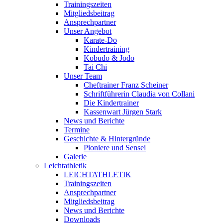
Trainingszeiten
Mitgliedsbeitrag
Ansprechpartner
Unser Angebot
Karate-Dō
Kindertraining
Kobudō & Jōdō
Tai Chi
Unser Team
Cheftrainer Franz Scheiner
Schriftführerin Claudia von Collani
Die Kindertrainer
Kassenwart Jürgen Stark
News und Berichte
Termine
Geschichte & Hintergründe
Pioniere und Sensei
Galerie
Leichtathletik
LEICHTATHLETIK
Trainingszeiten
Ansprechpartner
Mitgliedsbeitrag
News und Berichte
Downloads