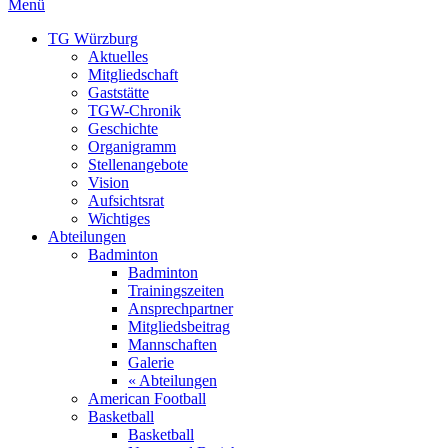
Menü
TG Würzburg
Aktuelles
Mitgliedschaft
Gaststätte
TGW-Chronik
Geschichte
Organigramm
Stellenangebote
Vision
Aufsichtsrat
Wichtiges
Abteilungen
Badminton
Badminton
Trainingszeiten
Ansprechpartner
Mitgliedsbeitrag
Mannschaften
Galerie
« Abteilungen
American Football
Basketball
Basketball