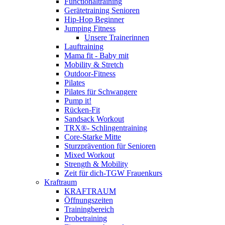
Functionaltraining
Gerätetraining Senioren
Hip-Hop Beginner
Jumping Fitness
Unsere Trainerinnen
Lauftraining
Mama fit - Baby mit
Mobility & Stretch
Outdoor-Fitness
Pilates
Pilates für Schwangere
Pump it!
Rücken-Fit
Sandsack Workout
TRX®- Schlingentraining
Core-Starke Mitte
Sturzprävention für Senioren
Mixed Workout
Strength & Mobility
Zeit für dich-TGW Frauenkurs
Kraftraum
KRAFTRAUM
Öffnungszeiten
Trainingbereich
Probetraining