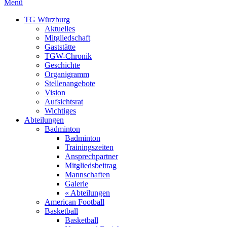
Menü
TG Würzburg
Aktuelles
Mitgliedschaft
Gaststätte
TGW-Chronik
Geschichte
Organigramm
Stellenangebote
Vision
Aufsichtsrat
Wichtiges
Abteilungen
Badminton
Badminton
Trainingszeiten
Ansprechpartner
Mitgliedsbeitrag
Mannschaften
Galerie
« Abteilungen
American Football
Basketball
Basketball