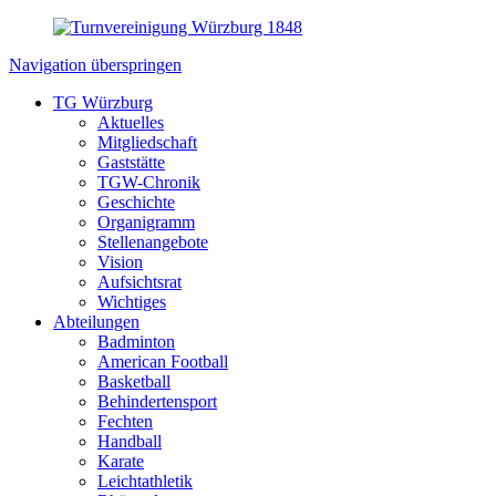
Navigation überspringen
TG Würzburg
Aktuelles
Mitgliedschaft
Gaststätte
TGW-Chronik
Geschichte
Organigramm
Stellenangebote
Vision
Aufsichtsrat
Wichtiges
Abteilungen
Badminton
American Football
Basketball
Behindertensport
Fechten
Handball
Karate
Leichtathletik