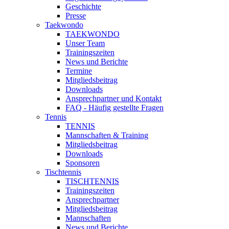
Geschichte
Presse
Taekwondo
TAEKWONDO
Unser Team
Trainingszeiten
News und Berichte
Termine
Mitgliedsbeitrag
Downloads
Ansprechpartner und Kontakt
FAQ - Häufig gestellte Fragen
Tennis
TENNIS
Mannschaften & Training
Mitgliedsbeitrag
Downloads
Sponsoren
Tischtennis
TISCHTENNIS
Trainingszeiten
Ansprechpartner
Mitgliedsbeitrag
Mannschaften
News und Berichte