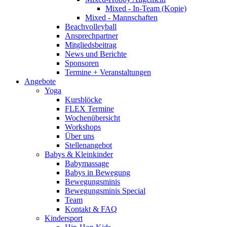
Mixed - In-Team (Kopie)
Mixed - Mannschaften
Beachvolleyball
Ansprechpartner
Mitgliedsbeitrag
News und Berichte
Sponsoren
Termine + Veranstaltungen
Angebote
Yoga
Kursblöcke
FLEX Termine
Wochenübersicht
Workshops
Über uns
Stellenangebot
Babys & Kleinkinder
Babymassage
Babys in Bewegung
Bewegungsminis
Bewegungsminis Special
Team
Kontakt & FAQ
Kindersport