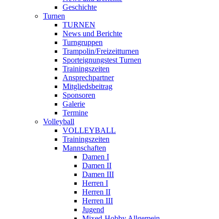
Geschichte
Turnen
TURNEN
News und Berichte
Turngruppen
Trampolin/Freizeitturnen
Sporteignungstest Turnen
Trainingszeiten
Ansprechpartner
Mitgliedsbeitrag
Sponsoren
Galerie
Termine
Volleyball
VOLLEYBALL
Trainingszeiten
Mannschaften
Damen I
Damen II
Damen III
Herren I
Herren II
Herren III
Jugend
Mixed-Hobby Allgemein