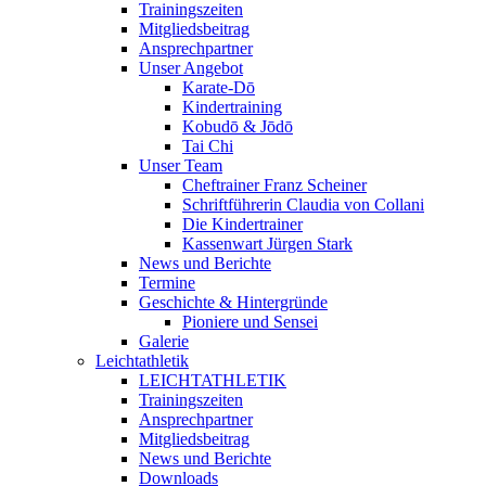
Trainingszeiten
Mitgliedsbeitrag
Ansprechpartner
Unser Angebot
Karate-Dō
Kindertraining
Kobudō & Jōdō
Tai Chi
Unser Team
Cheftrainer Franz Scheiner
Schriftführerin Claudia von Collani
Die Kindertrainer
Kassenwart Jürgen Stark
News und Berichte
Termine
Geschichte & Hintergründe
Pioniere und Sensei
Galerie
Leichtathletik
LEICHTATHLETIK
Trainingszeiten
Ansprechpartner
Mitgliedsbeitrag
News und Berichte
Downloads