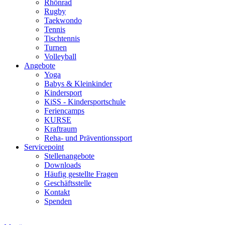
Rhönrad
Rugby
Taekwondo
Tennis
Tischtennis
Turnen
Volleyball
Angebote
Yoga
Babys & Kleinkinder
Kindersport
KiSS - Kindersportschule
Feriencamps
KURSE
Kraftraum
Reha- und Präventionssport
Servicepoint
Stellenangebote
Downloads
Häufig gestellte Fragen
Geschäftsstelle
Kontakt
Spenden