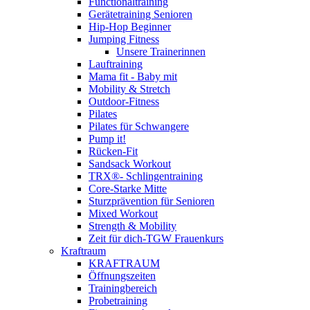
Functionaltraining
Gerätetraining Senioren
Hip-Hop Beginner
Jumping Fitness
Unsere Trainerinnen
Lauftraining
Mama fit - Baby mit
Mobility & Stretch
Outdoor-Fitness
Pilates
Pilates für Schwangere
Pump it!
Rücken-Fit
Sandsack Workout
TRX®- Schlingentraining
Core-Starke Mitte
Sturzprävention für Senioren
Mixed Workout
Strength & Mobility
Zeit für dich-TGW Frauenkurs
Kraftraum
KRAFTRAUM
Öffnungszeiten
Trainingbereich
Probetraining