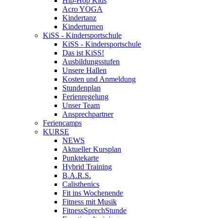
Hip-Hop Kids
Acro YOGA
Kindertanz
Kinderturnen
KiSS - Kindersportschule
KiSS - Kindersportschule
Das ist KiSS!
Ausbildungsstufen
Unsere Hallen
Kosten und Anmeldung
Stundenplan
Ferienregelung
Unser Team
Ansprechpartner
Feriencamps
KURSE
NEWS
Aktueller Kursplan
Punktekarte
Hybrid Training
B.A.R.S.
Calisthenics
Fit ins Wochenende
Fitness mit Musik
FitnessSprechStunde