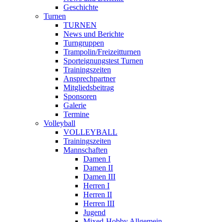
Geschichte
Turnen
TURNEN
News und Berichte
Turngruppen
Trampolin/Freizeitturnen
Sporteignungstest Turnen
Trainingszeiten
Ansprechpartner
Mitgliedsbeitrag
Sponsoren
Galerie
Termine
Volleyball
VOLLEYBALL
Trainingszeiten
Mannschaften
Damen I
Damen II
Damen III
Herren I
Herren II
Herren III
Jugend
Mixed-Hobby Allgemein