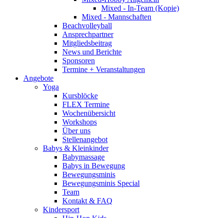
Mixed - In-Team (Kopie)
Mixed - Mannschaften
Beachvolleyball
Ansprechpartner
Mitgliedsbeitrag
News und Berichte
Sponsoren
Termine + Veranstaltungen
Angebote
Yoga
Kursblöcke
FLEX Termine
Wochenübersicht
Workshops
Über uns
Stellenangebot
Babys & Kleinkinder
Babymassage
Babys in Bewegung
Bewegungsminis
Bewegungsminis Special
Team
Kontakt & FAQ
Kindersport