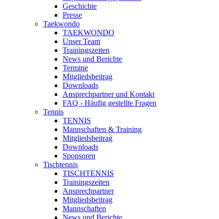
Geschichte
Presse
Taekwondo
TAEKWONDO
Unser Team
Trainingszeiten
News und Berichte
Termine
Mitgliedsbeitrag
Downloads
Ansprechpartner und Kontakt
FAQ - Häufig gestellte Fragen
Tennis
TENNIS
Mannschaften & Training
Mitgliedsbeitrag
Downloads
Sponsoren
Tischtennis
TISCHTENNIS
Trainingszeiten
Ansprechpartner
Mitgliedsbeitrag
Mannschaften
News und Berichte