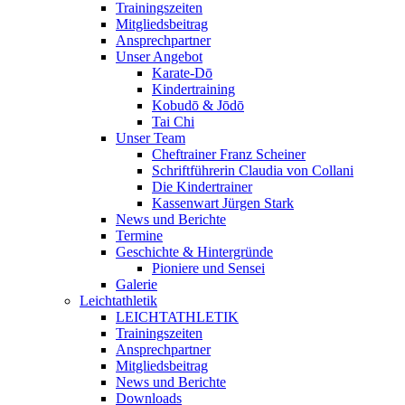
Trainingszeiten
Mitgliedsbeitrag
Ansprechpartner
Unser Angebot
Karate-Dō
Kindertraining
Kobudō & Jōdō
Tai Chi
Unser Team
Cheftrainer Franz Scheiner
Schriftführerin Claudia von Collani
Die Kindertrainer
Kassenwart Jürgen Stark
News und Berichte
Termine
Geschichte & Hintergründe
Pioniere und Sensei
Galerie
Leichtathletik
LEICHTATHLETIK
Trainingszeiten
Ansprechpartner
Mitgliedsbeitrag
News und Berichte
Downloads