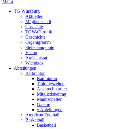
Menü
TG Würzburg
Aktuelles
Mitgliedschaft
Gaststätte
TGW-Chronik
Geschichte
Organigramm
Stellenangebote
Vision
Aufsichtsrat
Wichtiges
Abteilungen
Badminton
Badminton
Trainingszeiten
Ansprechpartner
Mitgliedsbeitrag
Mannschaften
Galerie
« Abteilungen
American Football
Basketball
Basketball