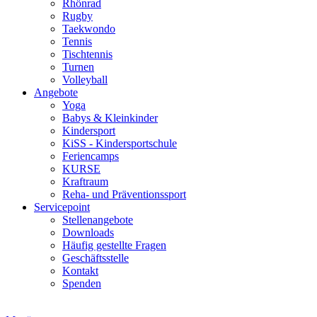
Rhönrad
Rugby
Taekwondo
Tennis
Tischtennis
Turnen
Volleyball
Angebote
Yoga
Babys & Kleinkinder
Kindersport
KiSS - Kindersportschule
Feriencamps
KURSE
Kraftraum
Reha- und Präventionssport
Servicepoint
Stellenangebote
Downloads
Häufig gestellte Fragen
Geschäftsstelle
Kontakt
Spenden