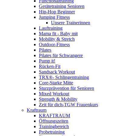
Functionaltraining
Gerätetraining Senioren
Hip-Hop Beginner
Jumping Fitness
Unsere Trainerinnen
Lauftraining
Mama fit - Baby mit
Mobility & Stretch
Outdoor-Fitness
Pilates
Pilates für Schwangere
Pump it!
Rücken-Fit
Sandsack Workout
TRX®- Schlingentraining
Core-Starke Mitte
Sturzprävention für Senioren
Mixed Workout
Strength & Mobility
Zeit für dich-TGW Frauenkurs
Kraftraum
KRAFTRAUM
Öffnungszeiten
Trainingbereich
Probetraining