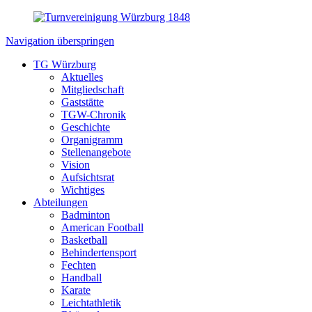
Navigation überspringen
TG Würzburg
Aktuelles
Mitgliedschaft
Gaststätte
TGW-Chronik
Geschichte
Organigramm
Stellenangebote
Vision
Aufsichtsrat
Wichtiges
Abteilungen
Badminton
American Football
Basketball
Behindertensport
Fechten
Handball
Karate
Leichtathletik